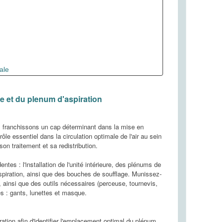
 SOLUTION D’AVANT-
QUELLES BOUCHES DE
DE POUR LA GESTION
SOUFFLAGE CHOISIR
LA TEMPÉRATURE :
POUR MA CLIMATISATION
PILOT ZONING
GAINABLE ?
839 vues
6079 vues
ale
stème Airpilot Zoning est un
La climatisation gainable utilise
ème innovant de gestion
des conduits pour distribuer l’air
lle et du plenum d'aspiration
ique, permettant un contrôle
chaud ou froid à travers des grilles
nnalisé de la...
de...
s franchissons un cap déterminant dans la mise en
la suite
Lire la suite
e essentiel dans la circulation optimale de l'air au sein
 son traitement et sa redistribution.
tes : l'installation de l'unité intérieure, des plénums de
aspiration, ainsi que des bouches de soufflage. Munissez-
, ainsi que des outils nécessaires (perceuse, tournevis,
es : gants, lunettes et masque.
ation afin d'identifier l'emplacement optimal du plénum