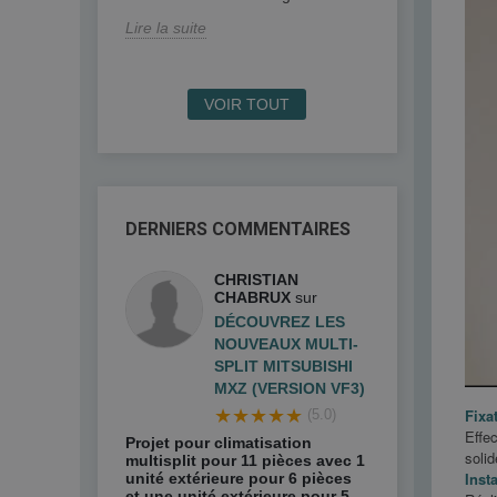
Lire la suite
Lire la suite
VOIR TOUT
DERNIERS COMMENTAIRES
CHRISTIAN
CHABRUX
sur
DÉCOUVREZ LES
NOUVEAUX MULTI-
SPLIT MITSUBISHI
MXZ (VERSION VF3)
★★★★★
Fixa
(5.0)
Effec
Projet pour climatisation
solid
multisplit pour 11 pièces avec 1
Insta
unité extérieure pour 6 pièces
et une unité extérieure pour 5