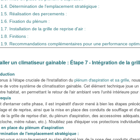
1.4. Détermination de l'emplacement stratégique :
S MYTHES SUR LA
CLIMATISATION : COMMENT
UNE
1.5. Réalisation des percements :
ATION QUE VOUS
CHOISIR LE SYSTÈME
GAR
1.6. Fixation du plénum :
BLIER
IDÉAL POUR VOTRE
DE 
1.7. Installation de la grille de reprise d'air :
MAISON ?
AIR
s
1.8. Finitions :
3290 vues
1
vérité sur les 7
1.9. Recommandations complémentaires pour une performance optim
Choisir un système de
Le sy
lus courants
1.10. Conclusion
climatisation adapté à votre
syst
climatisation :
aller un climatiseur gainable : Étape 7 - Intégration de la gri
maison nécessite de prendre en
therm
 énergétique,
compte plusieurs critères : la...
perso
oduction
nus à l'étape cruciale de l'installation du
plénum d'aspiration et sa grille
, nou
Lire la suite
Lire 
 de votre système de climatisation gainable. Cet élément technique joue un rôl
tre habitat, en permettant le retour de l'air ambiant vers l'unité intérieure pour
requis
 d'entamer cette phase, il est impératif d'avoir mené à bien les étapes précéden
lage et de reprise, ainsi que la mise en place des conduits de soufflage et d'
de la grille de reprise d'air, du plénum d'aspiration, des accessoires adéquats
cloche, mètre ruban, etc.). N'oubliez pas d'équiper vos protections individuell
 en place du plénum d'aspiration
rmination de l'emplacement stratégique :
ez-vous scrupuleusement au plan élaboré lors de la pose des conduits d'aspir