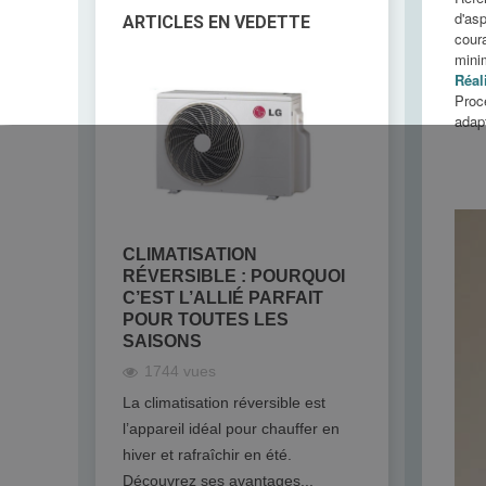
d'asp
ARTICLES EN VEDETTE
coura
minim
Réal
Proc
adap
CLIMATISATION
TOP 7 DE
RÉVERSIBLE : POURQUOI
CLIMATIS
C’EST L’ALLIÉ PARFAIT
DEVEZ OU
POUR TOUTES LES
1823 vue
SAISONS
Découvrez la 
1744 vues
mythes les p
La climatisation réversible est
concernant la 
l’appareil idéal pour chauffer en
consommation
hiver et rafraîchir en été.
santé,...
Découvrez ses avantages...