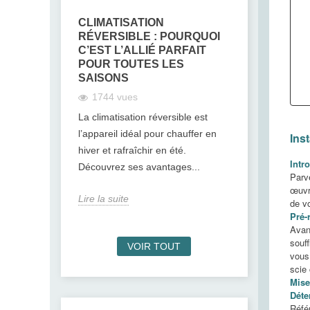
CLIMATISATION
TOP 7 DE
RÉVERSIBLE : POURQUOI
CLIMATIS
C’EST L’ALLIÉ PARFAIT
DEVEZ OU
POUR TOUTES LES
1823 vue
SAISONS
Découvrez la 
1744 vues
mythes les p
La climatisation réversible est
concernant la 
l’appareil idéal pour chauffer en
Inst
consommation
hiver et rafraîchir en été.
santé,...
Intr
Découvrez ses avantages...
Parve
Lire la suite
œuvre
Lire la suite
de vo
Pré-
Avant
souff
VOIR TOUT
vous 
scie 
Mise
Déte
Référ