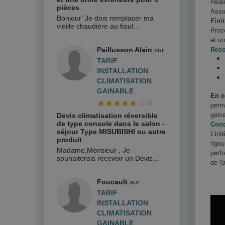
Réali
pièces
Assur
Bonjour’ Je dois remplacer ma
Finit
vieille chaudière au fioul...
Procé
et un
Reco
Paillusson Alain
sur
TARIF
INSTALLATION
CLIMATISATION
GAINABLE
En c
★★★★★
(5.0)
perme
gaina
Devis climatisation réversible
Conc
de type console dans le salon -
séjour Type MISUBISHI ou autre
L'int
produit
rigo
Madame,Monsieur , Je
perfo
souhaiterais recevoir un Devis...
de l'
Foucault
sur
TARIF
INSTALLATION
CLIMATISATION
GAINABLE