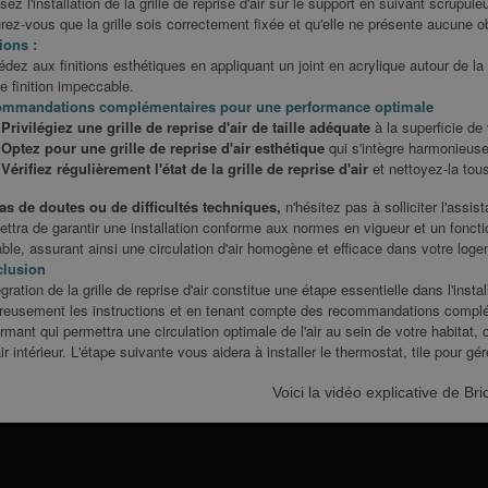
sez l'installation de la grille de reprise d'air sur le support en suivant scrupul
ez-vous que la grille sois correctement fixée et qu'elle ne présente aucune obst
ions :
dez aux finitions esthétiques en appliquant un joint en acrylique autour de la g
e finition impeccable.
mmandations complémentaires pour une performance optimale
Privilégiez une grille de reprise d'air de taille adéquate
à la superficie de
Optez pour une grille de reprise d'air esthétique
qui s'intègre harmonieuse
Vérifiez régulièrement l'état de la grille de reprise d'air
et nettoyez-la tous
as de doutes ou de difficultés techniques,
n'hésitez pas à solliciter l'assi
ttra de garantir une installation conforme aux normes en vigueur et un fonct
ble, assurant ainsi une circulation d'air homogène et efficace dans votre loge
lusion
égration de la grille de reprise d'air constitue une étape essentielle dans l'inst
ureusement les instructions et en tenant compte des recommandations complém
rmant qui permettra une circulation optimale de l'air au sein de votre habitat, c
air intérieur. L'étape suivante vous aidera à installer le thermostat, tile pour g
Voici la vidéo explicative de Br