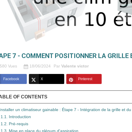
APE 7 - COMMENT POSITIONNER LA GRILLE 
580 Vues
18/06/2024
Par
Valente victor
Facebook
X
Pinterest
ABLE OF CONTENTS
Installer un climatiseur gainable : Étape 7 - Intégration de la grille et d
1.1. Introduction
1.2. Pré-requis
1.3. Mise en place du plénum d'aspiration