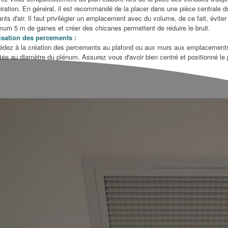
iration. En général, il est recommandé de la placer dans une pièce centrale d
nts d'air. Il faut privilégier un emplacement avec du volume, de ce fait, évit
um 5 m de gaines et créer des chicanes permettent de réduire le bruit.
isation des percements :
édez à la création des percements au plafond ou aux murs aux emplacements d
tée au diamètre du plénum. Assurez vous d'avoir bien centré et positionné le
S MYTHES SUR LA
CLIMATISATION : COMMENT
UNE
ATION QUE VOUS
CHOISIR LE SYSTÈME
GAR
BLIER
IDÉAL POUR VOTRE
DE 
MAISON ?
AIR
s
3290 vues
1
vérité sur les 7
Choisir un système de
Le sy
lus courants
climatisation adapté à votre
syst
climatisation :
maison nécessite de prendre en
therm
 énergétique,
compte plusieurs critères : la...
perso