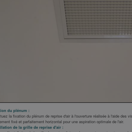
Lire la suite
Lire 
tion du plénum :
tuez la fixation du plénum de reprise d'air à l'ouverture réalisée à l'aide des vi
ement fixé et parfaitement horizontal pour une aspiration optimale de l'air.
llation de la grille de reprise d'air :