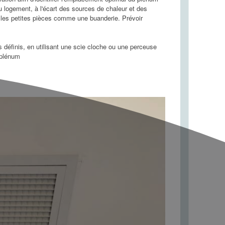
u logement, à l'écart des sources de chaleur et des
er les petites pièces comme une buanderie. Prévoir
éfinis, en utilisant une scie cloche ou une perceuse
 plénum
 SOLUTION D’AVANT-
QUELLES BOUCHES DE
DE POUR LA GESTION
SOUFFLAGE CHOISIR
LA TEMPÉRATURE :
POUR MA CLIMATISATION
PILOT ZONING
GAINABLE ?
839 vues
6079 vues
stème Airpilot Zoning est un
La climatisation gainable utilise
ème innovant de gestion
des conduits pour distribuer l’air
ique, permettant un contrôle
chaud ou froid à travers des grilles
nnalisé de la...
de...