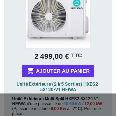
Prix
TTC
2 499,00 €

AJOUTER AU PANIER
Unité Extérieure (2 à 5 Sorties) HXES2-
5X120-V1 HEIWA
Unité Extérieure Multi-Split
HXES2-5X120-V1
HEIWA
d'une puissance de
10,60 kW
/
12,00 kW
(
Puissance restituée
9,00 Kw
à
- 7° C
). P
our une
pièce
.