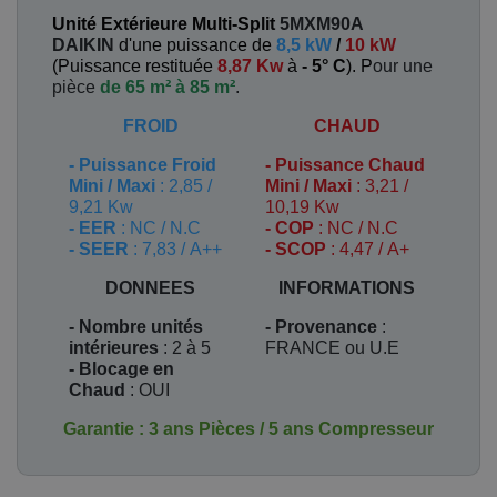
Unité Extérieure Multi-Split
5MXM90A
DAIKIN
d'une puissance de
8,5 kW
/
10 kW
(
Puissance restituée
8,87 Kw
à
- 5° C
). P
our une
pièce
de 65 m² à 85 m²
.
FROID
CHAUD
-
Puissance Froid
-
Puissance Chaud
Mini / Maxi
: 2,85 /
Mini / Maxi
: 3,21 /
9,21 Kw
10,19 Kw
- EER
: NC / N.C
- COP
: NC / N.C
- SEER
: 7,83 / A++
- SCOP
: 4,47 / A+
DONNEES
INFORMATIONS
- Nombre unités
- Provenance
:
intérieures
: 2 à 5
FRANCE ou U.E
- Blocage en
Chaud
: OUI
Garantie : 3 ans Pièces / 5 ans Compresseur