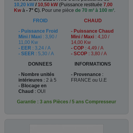
10,20 kW
/
10,50 kW
(
Puissance restituée
7,00
Kw
à
- 7° C
). P
our une pièce
de 70 m² à 100 m²
.
FROID
CHAUD
-
Puissance Froid
-
Puissance Chaud
Mini / Maxi
: 3,90 /
Mini / Maxi
: 4,10 /
11,00 Kw
14,00 Kw
- EER
: 3,24 / A
- COP
: 4,49 / A
- SEER
: 5,30 / A
- SCOP
: 3,80 / A
DONNEES
INFORMATIONS
- Nombre unités
- Provenance
:
intérieures
: 2 à 5
FRANCE ou U.E
- Blocage en
Chaud
: OUI
Garantie : 3 ans Pièces / 5 ans Compresseur