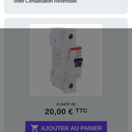
votre Climatisation Réversible.
Prix
A partir de
TTC
20,00 €

AJOUTER AU PANIER