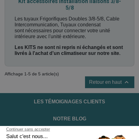
Kit accessoires installation liaisons 3/8-
5/8
Les tuyaux Frigorifiques Doubles 3/8-5/8, Cable
Intercommunication, Tuyaux condensat
sont nécessaires pour connecter votre unité
intérieure avec l'unité extérieure.
Les KITS ne sont ni repris ni échangés et sont
livrés à l'achat d'un climatiseur sur notre site.
Affichage 1-5 de 5 article(s)

Retour en haut
LES TÉMOIGNAGES CLIENTS
NOTRE BLOG
DEVENIR INSTALLATEUR