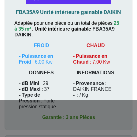
FBA35A9 Unité intérieure gainable DAIKIN
Adaptée pour une pièce ou un total de pièces
25
à 35 m²
,
Unité intérieure gainable
FBA35A9
DAIKIN
.
FROID
CHAUD
-
Puissance en
-
Puissance en
Froid
: 6,00 Kw
Chaud
: 7,00 Kw
DONNEES
INFORMATIONS
- dB Mini
: 29
- Provenance
:
- dB Maxi
: 37
DAIKIN FRANCE
- Type de
-
: / Kg
Pression
: Forte
pression statique
Garantie : 3 ans Pièces