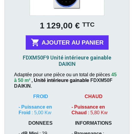
Prix
TTC
1 129,00 €

AJOUTER AU PANIER
FDXM50F9 Unité intérieure gainable
DAIKIN
Adaptée pour une pièce ou un total de pièces
45
à 50 m²
,
Unité intérieure gainable
FDXM50F
DAIKIN
.
FROID
CHAUD
-
Puissance en
-
Puissance en
Froid
: 5,00 Kw
Chaud
: 5,80 Kw
DONNEES
INFORMATIONS
- dB Mini
: 29
- Provenance
: