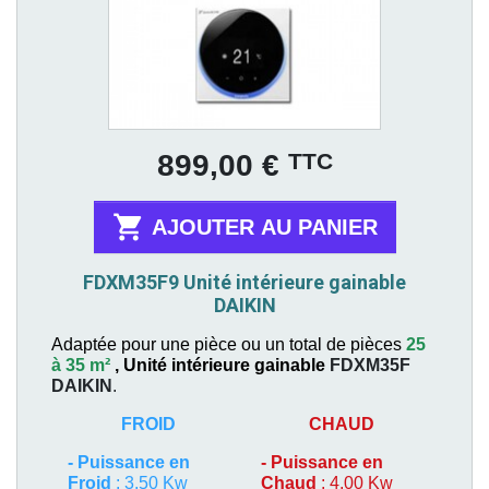
Prix
TTC
899,00 €

AJOUTER AU PANIER
FDXM35F9 Unité intérieure gainable
DAIKIN
Adaptée pour une pièce ou un total de pièces
25
à 35 m²
,
Unité intérieure gainable
FDXM35F
DAIKIN
.
FROID
CHAUD
-
Puissance en
-
Puissance en
Froid
: 3,50 Kw
Chaud
: 4,00 Kw