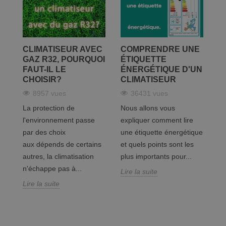
R
CLIMATISEUR AVEC
COMPRENDRE UNE
R
GAZ R32, POURQUOI
ÉTIQUETTE
C
FAUT-IL LE
ÉNERGÉTIQUE D'UN
É
CHOISIR?
CLIMATISEUR
V
C
8957 vues
36431 vues
La protection de
Nous allons vous
Cl
l'environnement passe
expliquer comment lire
di
par des choix
une étiquette énergétique
la
aux dépends de certains
et quels points sont les
én
autres, la climatisation
plus importants pour...
cl
n'échappe pas à...
Lire la suite
Li
Lire la suite