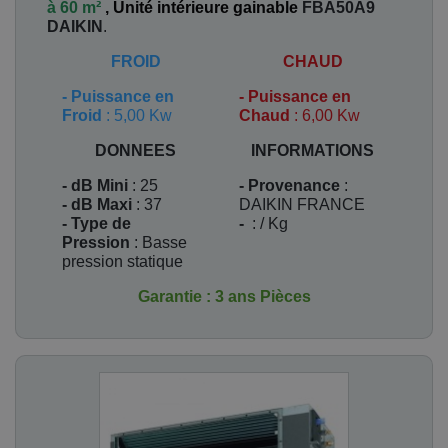
à 60 m²
,
Unité intérieure gainable
FBA50A9
DAIKIN
.
FROID
CHAUD
-
Puissance en
-
Puissance en
Froid
: 5,00 Kw
Chaud
: 6,00 Kw
DONNEES
INFORMATIONS
- dB Mini
: 25
- Provenance
:
- dB Maxi
: 37
DAIKIN FRANCE
- Type de
-
: / Kg
Pression
: Basse
pression statique
Garantie : 3 ans Pièces