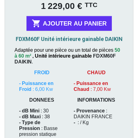
Prix
TTC
1 229,00 €

AJOUTER AU PANIER
FDXM60F Unité intérieure gainable DAIKIN
Adaptée pour une pièce ou un total de pièces
50
à 60 m²
,
Unité intérieure gainable
FDXM60F
DAIKIN
.
FROID
CHAUD
-
Puissance en
-
Puissance en
Froid
: 6,00 Kw
Chaud
: 7,00 Kw
DONNEES
INFORMATIONS
- dB Mini
: 30
- Provenance
:
- dB Maxi
: 38
DAIKIN FRANCE
- Type de
-
: / Kg
Pression
: Basse
pression statique