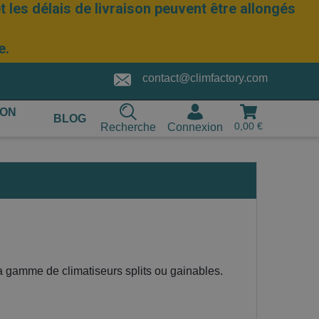
 les délais de livraison peuvent être allongés
e.
contact@climfactory.com
ION
BLOG
0,00 €
Recherche
Connexion
sa gamme de climatiseurs splits ou gainables.