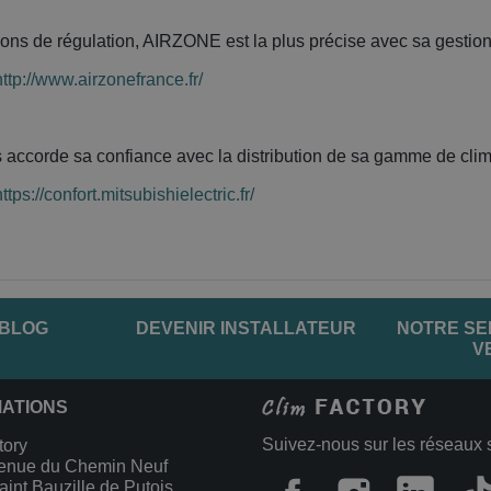
ions de régulation, AIRZONE est la plus précise avec sa gestion au
http://www.airzonefrance.fr/
 accorde sa confiance avec la distribution de sa gamme de clima
https://confort.mitsubishielectric.fr/
 BLOG
DEVENIR INSTALLATEUR
NOTRE SE
V
MATIONS
Suivez-nous sur les réseaux 
tory
enue du Chemin Neuf
int Bauzille de Putois