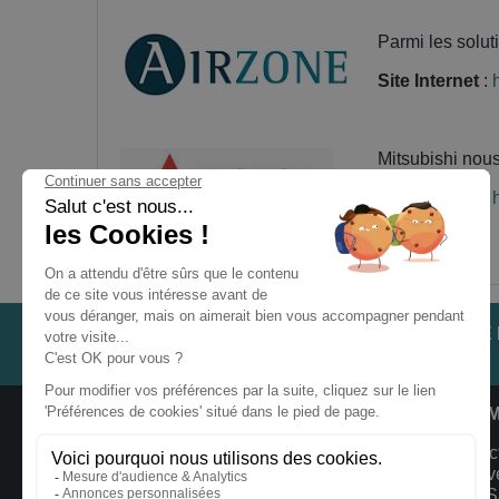
Parmi les solut
Site Internet
:
Mitsubishi nous
Site Internet
:
LES TÉMOIGNAGES
NOTRE
CLIENTS
INFORMATIONS ET CONDITIONS
INFOR
Livraison et Retour
ClimFac
1527 Av
Mentions Légales
34190 Sa