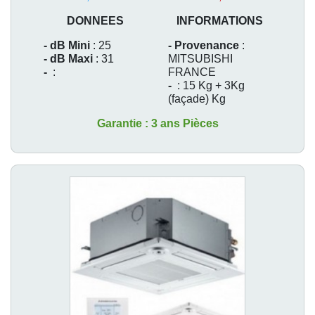
DONNEES
INFORMATIONS
- dB Mini
: 25
- Provenance
:
- dB Maxi
: 31
MITSUBISHI
-
:
FRANCE
-
: 15 Kg + 3Kg
(façade) Kg
Garantie : 3 ans Pièces