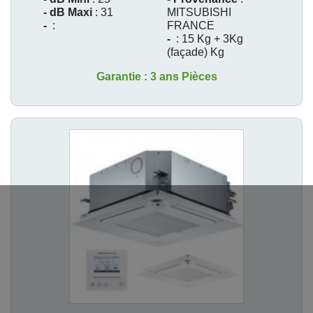
- dB Maxi
: 31
MITSUBISHI
-
:
FRANCE
-
: 15 Kg + 3Kg
(façade) Kg
Garantie : 3 ans Pièces