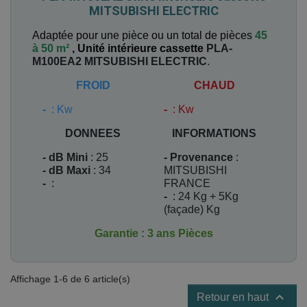
MITSUBISHI ELECTRIC
Adaptée pour une pièce ou un total de pièces
45
à 50 m²
,
Unité intérieure cassette
PLA-
M100EA2
MITSUBISHI ELECTRIC
.
FROID
CHAUD
-
: Kw
-
: Kw
DONNEES
INFORMATIONS
- dB Mini
: 25
- Provenance
:
- dB Maxi
: 34
MITSUBISHI
-
:
FRANCE
-
: 24 Kg + 5Kg
(façade) Kg
Garantie : 3 ans Pièces
Affichage 1-6 de 6 article(s)

Retour en haut