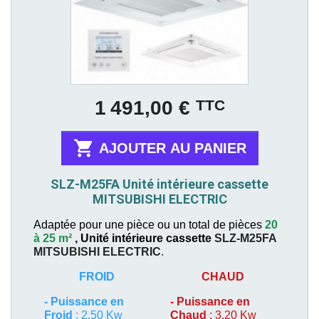
Prix
TTC
1 491,00 €

AJOUTER AU PANIER
SLZ-M25FA Unité intérieure cassette
MITSUBISHI ELECTRIC
Adaptée pour une pièce ou un total de pièces
20
à 25 m²
,
Unité intérieure cassette
SLZ-M25FA
MITSUBISHI ELECTRIC
.
FROID
CHAUD
-
Puissance en
-
Puissance en
Froid
: 2,50 Kw
Chaud
: 3,20 Kw