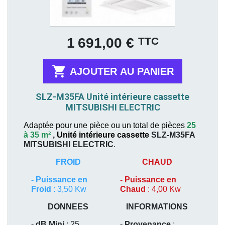
Prix
TTC
1 691,00 €

AJOUTER AU PANIER
SLZ-M35FA Unité intérieure cassette
MITSUBISHI ELECTRIC
Adaptée pour une pièce ou un total de pièces
25
à 35 m²
,
Unité intérieure cassette
SLZ-M35FA
MITSUBISHI ELECTRIC
.
FROID
CHAUD
-
Puissance en
-
Puissance en
Froid
: 3,50 Kw
Chaud
: 4,00 Kw
DONNEES
INFORMATIONS
- dB Mini
: 25
- Provenance
: