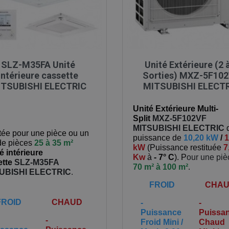

Aperçu rapide

Aperçu rapide
SLZ-M35FA Unité
Unité Extérieure (2 
intérieure cassette
Sorties) MXZ-5F10
TSUBISHI ELECTRIC
MITSUBISHI ELECT
Unité Extérieure Multi-
Split
MXZ-5F102VF
MITSUBISHI ELECTRIC
ée pour une pièce ou un
puissance de
10,20 kW
/
1
 de pièces
25 à 35 m²
kW
(
Puissance restituée
7
é intérieure
Kw
à
- 7° C
). P
our une pi
tte
SLZ-M35FA
70 m² à 100 m²
.
UBISHI ELECTRIC
.
FROID
CHA
FROID
CHAUD
-
-
Puissance
Puissa
-
Froid Mini /
Chaud