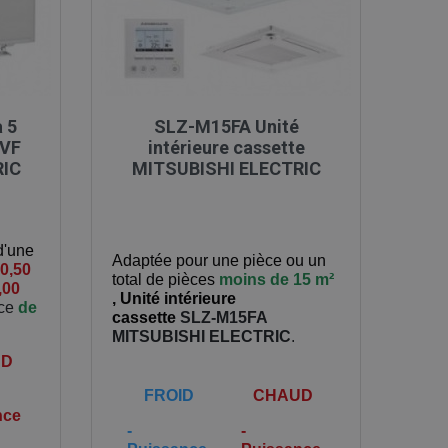

Aperçu rapide
à 5
SLZ-M15FA Unité
2VF
intérieure cassette
RIC
MITSUBISHI ELECTRIC
d'une
Adaptée pour une pièce ou un
0,50
total de pièces
moins de 15 m²
,00
,
Unité intérieure
èce
de
cassette
SLZ-M15FA
MITSUBISHI ELECTRIC
.
UD
FROID
CHAUD
nce
-
-