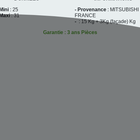
Mini
: 25
- Provenance
: MITSUBISHI
 Maxi
: 31
FRANCE
-
: 15 Kg + 3Kg (façade) Kg
Garantie : 3 ans Pièces