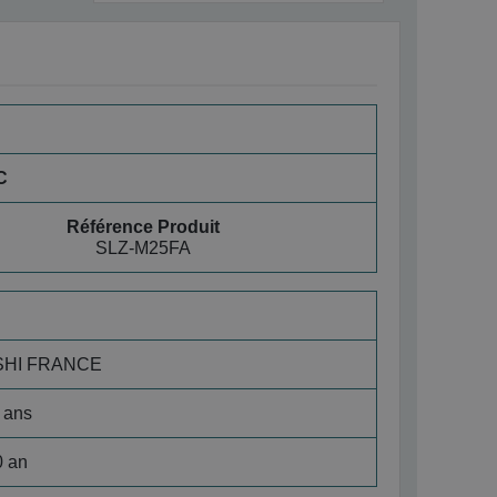
C
Référence Produit
SLZ-M25FA
SHI FRANCE
 ans
0 an