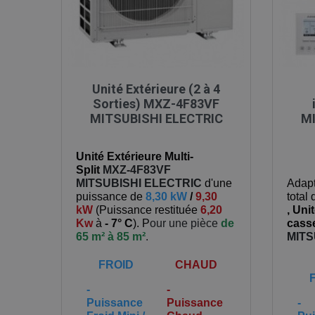

Aperçu rapide
Unité Extérieure (2 à 4
Sorties) MXZ-4F83VF
MITSUBISHI ELECTRIC
MI
Unité Extérieure Multi-
Split
MXZ-4F83VF
MITSUBISHI ELECTRIC
d'une
Adapt
puissance de
8,30 kW
/
9,30
total
kW
(
Puissance restituée
6,20
,
Unit
Kw
à
- 7° C
). P
our une pièce
de
casse
65 m² à 85 m²
.
MITS
FROID
CHAUD
-
-
Puissance
Puissance
-