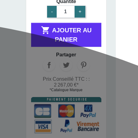
Quantité
-
+

AJOUTER AU
PANIER
Partager
Prix Conseillé TTC : :
2 267,00 €*
*Catalogue Marque