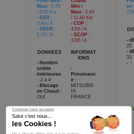
Froid Mini /
Chaud
Pu
Maxi
: 3,70
Mini /
en 
/ 9,20 Kw
Maxi
: 3,40
3,5
- EER
:
/ 11,60 Kw
3,40 / A
- COP
:
- SEER
:
4,65 / A
DO
5,20 / A
- SCOP
:
- d
3,90 / A
25
- d
DONNEES
INFORMAT
31
IONS
- Nombre
-
:
unités
-
intérieures
Provenanc
: 2 à 4
e
:
- Blocage
MITSUBIS
en Chaud
:
HI
OUI
FRANCE
Garantie : 3 ans Pièces / 5
G
ans Compresseur
Prix
A partir de