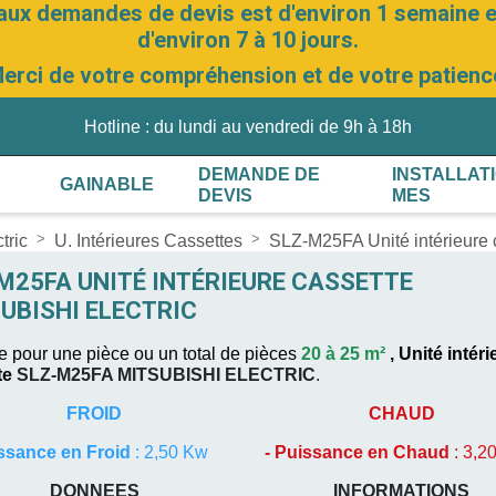
aux demandes de devis est d'environ 1 semaine et
d'environ 7 à 10 jours.
erci de votre compréhension et de votre patienc
Hotline : du lundi au vendredi de 9h à 18h
DEMANDE DE
INSTALLAT
GAINABLE
DEVIS
MES
tric
U. Intérieures Cassettes
SLZ-M25FA Unité intérieur
M25FA UNITÉ INTÉRIEURE CASSETTE
UBISHI ELECTRIC
 pour une pièce ou un total de pièces
20 à 25 m²
,
Unité intéri
te
SLZ-M25FA
MITSUBISHI ELECTRIC
.
FROID
CHAUD
ssance en Froid
: 2,50 Kw
-
Puissance en Chaud
: 3,2
DONNEES
INFORMATIONS