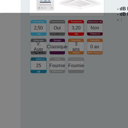
- dB 
- dB
-
:
2,50
Oui
3,20
Non
V.
3
Classique
0 an
Auto
ans
25
Fournie
Fournie