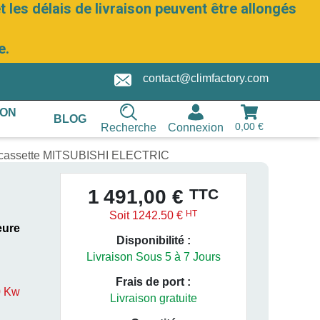
 les délais de livraison peuvent être allongés
e.
contact@climfactory.com
ION
BLOG
0,00 €
Recherche
Connexion
e cassette MITSUBISHI ELECTRIC
TTC
1 491,00 €
HT
Soit 1242.50 €
eure
Disponibilité :
Livraison Sous 5 à 7 Jours
Frais de port :
0 Kw
Livraison gratuite