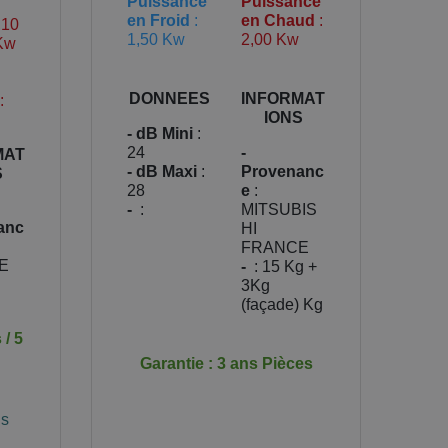
Puissance
Puissance
en Froid
:
en Chaud
:
,10
1,50 Kw
2,00 Kw
 Kw
DONNEES
INFORMAT
:
IONS
- dB Mini
:
24
-
MAT
- dB Maxi
:
Provenanc
S
28
e
:
-
:
MITSUBIS
anc
HI
FRANCE
E
-
: 15 Kg +
3Kg
(façade) Kg
 / 5
Garantie : 3 ans Pièces
is