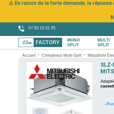
⚠️ En raison de la forte demande, la réponse 
M
07 83 13 31 95
MONO
MULTI
SPLIT
SPLIT
Accueil
Climatiseur Multi-Split
Mitsubishi Elec
SLZ-
MITS
Adaptée
casset
-
Pui