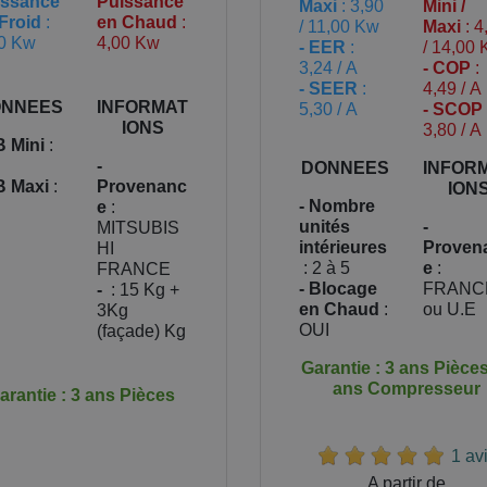
issance
Puissance
Maxi
: 3,90
Mini /
Froid
:
en Chaud
:
/ 11,00 Kw
Maxi
: 4
0 Kw
4,00 Kw
- EER
:
/ 14,00
3,24 / A
- COP
:
- SEER
:
4,49 / A
NNEES
INFORMAT
5,30 / A
- SCOP
IONS
3,80 / A
B Mini
:
-
DONNEES
INFOR
B Maxi
:
Provenanc
ION
- Nombre
e
:
unités
-
MITSUBIS
intérieures
Proven
HI
: 2 à 5
e
:
FRANCE
- Blocage
FRANC
-
: 15 Kg +
en Chaud
:
ou U.E
3Kg
OUI
(façade) Kg
Garantie : 3 ans Pièces
ans Compresseur
arantie : 3 ans Pièces
1 av
Prix
A partir de