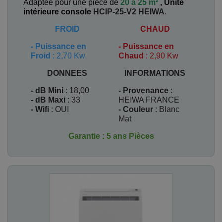
Adaptée pour une pièce de
20 à 25 m²
,
Unité
intérieure console
HCIP-25-V2
HEIWA
.
FROID
CHAUD
-
Puissance en
-
Puissance en
Froid
: 2,70 Kw
Chaud
: 2,90 Kw
DONNEES
INFORMATIONS
- dB Mini
: 18,00
- Provenance
:
- dB Maxi
: 33
HEIWA FRANCE
- Wifi
: OUI
- Couleur
: Blanc
Mat
Garantie : 5 ans Pièces