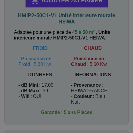

AJOUTER AU PANIER
HMIP2-50C1-V1 Unité intérieure murale
HEIWA
Adaptée pour une pièce de
45 à 50 m²
,
Unité
intérieure murale
HMIP2-50C1-V1
HEIWA
.
FROID
CHAUD
-
Puissance en
-
Puissance en
Froid
: 5,30 Kw
Chaud
: 5,60 Kw
DONNEES
INFORMATIONS
- dB Mini
: 17,00
- Provenance
:
- dB Maxi
: 39
HEIWA FRANCE
- Wifi
: OUI
- Couleur
: Bleu
Nuit
Garantie : 5 ans Pièces