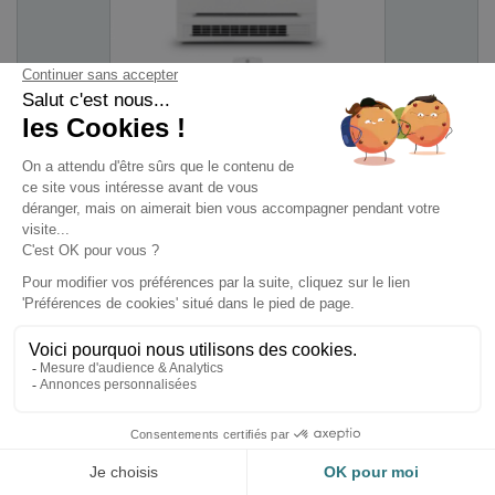
Prix
TTC
689,00 €

AJOUTER AU PANIER
HCIP-35-V2 Unité intérieure console
HEIWA
Adaptée pour une pièce de
25 à 35 m²
,
Unité
intérieure console
HCIP-35-V2
HEIWA
.
FROID
CHAUD
-
Puissance en
-
Puissance en