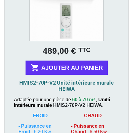
Prix
TTC
489,00 €

AJOUTER AU PANIER
HMIS2-70P-V2 Unité intérieure murale
HEIWA
Adaptée pour une pièce de
60 à 70 m²
,
Unité
intérieure murale
HMIS2-70P-V2
HEIWA
.
FROID
CHAUD
-
Puissance en
-
Puissance en
Froid
: 6,20 Kw
Chaud
: 6,50 Kw