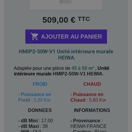
Prix
TTC
509,00 €

AJOUTER AU PANIER
HMIP2-50W-V1 Unité intérieure murale
HEIWA
Adaptée pour une pièce de
45 à 50 m²
,
Unité
intérieure murale
HMIP2-50W-V1
HEIWA
.
FROID
CHAUD
-
Puissance en
-
Puissance en
Froid
: 5,30 Kw
Chaud
: 5,60 Kw
DONNEES
INFORMATIONS
- dB Mini
: 17,00
- Provenance
:
- dB Maxi
: 39
HEIWA FRANCE
- Wifi
: OUI
- Couleur
: Blanc