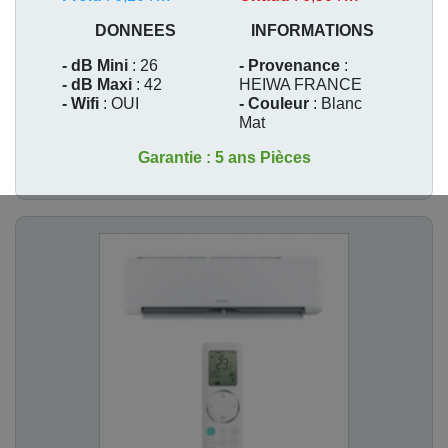
DONNEES
INFORMATIONS
- dB Mini
: 26
- Provenance
:
- dB Maxi
: 42
HEIWA FRANCE
- Wifi
: OUI
- Couleur
: Blanc
Mat
Garantie : 5 ans Pièces