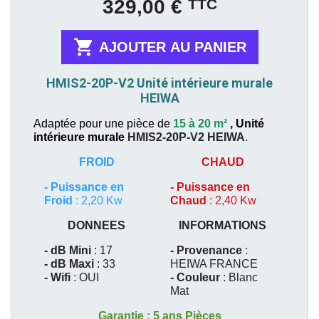
Prix
TTC
329,00 €

AJOUTER AU PANIER
HMIS2-20P-V2 Unité intérieure murale
HEIWA
Adaptée pour une pièce de
15 à 20 m²
,
Unité
intérieure murale
HMIS2-20P-V2
HEIWA
.
FROID
CHAUD
-
Puissance en
-
Puissance en
Froid
: 2,20 Kw
Chaud
: 2,40 Kw
DONNEES
INFORMATIONS
- dB Mini
: 17
- Provenance
:
- dB Maxi
: 33
HEIWA FRANCE
- Wifi
: OUI
- Couleur
: Blanc
Mat
Garantie : 5 ans Pièces