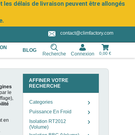
 les délais de livraison peuvent être allongés
e.
contact@climfactory.com
ION
BLOG
0,00 €
Recherche
Connexion
AFFINER VOTRE
RECHERCHE
igines
ar le
ffage),
chevron_right
Categories
lité
chevron_right
Puissance En Froid
t en
chevron_right
Isolation RT2012
(Volume)
e