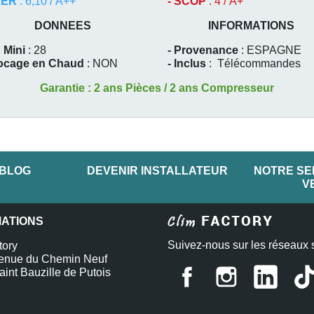
EER
: 6,10 / A++
- SCOP
: 4 / A+
DONNEES
INFORMATIONS
 Mini
: 28
- Provenance
: ESPAGNE
locage en Chaud
: NON
- Inclus
:
Télécommandes
Garantie : 2 ans Pièces / 2 ans Compresseur
 BLOG
DEVENIR INSTALLATEUR
NOTRE SE
V
MATIONS
Suivez-nous sur les réseaux 
tory
enue du Chemin Neuf
int Bauzille de Putois