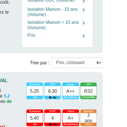
chevron_right
Isolation BBC (Volume)
coût.
chevron_right
Isolation Maison - 10 ans
ez le
(Volume)
chevron_right
Isolation Maison + 10 ans
(Volume)
chevron_right
Prix
Trier par :
UVAL
é
5,20
6,30
A++
R32
de
5,2
ces
de
2
5,40
4
A+
ans
axi
: