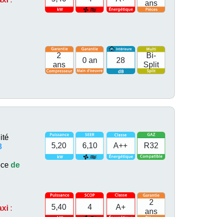
ans
2
Bi-
0 an
28
ans
Split
ité
5,20
6,10
A++
R32
8
èce
de
2
5,40
4
A+
axi
:
ans