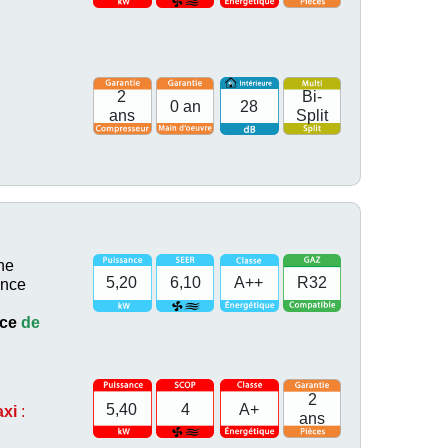
2
Bi-
0 an
28
ans
Split
ne
5,20
6,10
A++
R32
ance
èce
de
2
5,40
4
A+
axi
:
ans