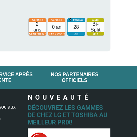
2
Bi-
0 an
28
ans
Split
RVICE APRÈS
NOS PARTENAIRES
ENTE
OFFICIELS
NOUVEAUTÉ
DÉCOUVREZ LES GAMMES
sociaux
DE CHEZ LG ET TOSHIBA AU
MEILLEUR PRIX!