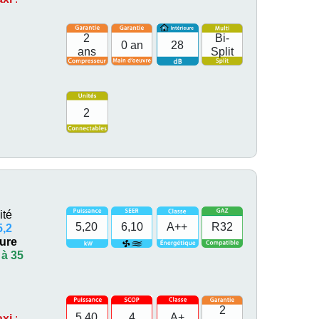
2
Bi-
0 an
28
ans
Split
2
ité
5,20
6,10
A++
R32
5,2
eure
 à 35
2
5,40
4
A+
axi
: