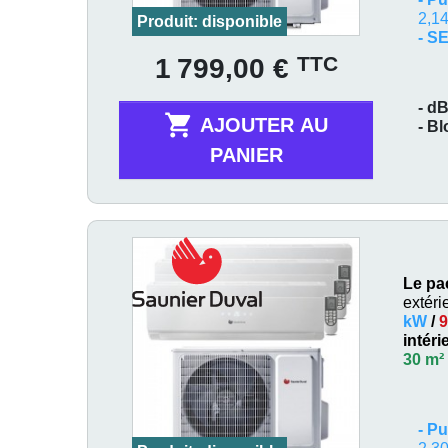
2,14
Produit: disponible
- S
Prix
TTC
1 799,00 €
- dB

AJOUTER AU
- B
PANIER
Le pa
extéri
kW
/
9
intér
30 m²
-
Pu