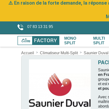
⚠️ En raison de la forte demande, la réponse 
M
07 83 13 31 95
MONO
MULTI
SPLIT
SPLIT
Accueil
Climatiseur Multi-Split
Saunier Duval
PAC
Sauni
en Fr
groupe
et est
et po
Avec 
maîtri
abord