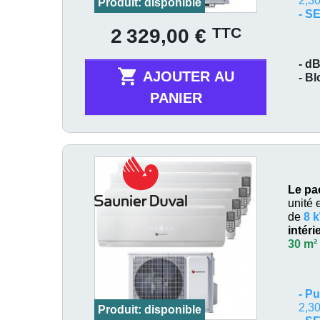
2,30
Produit: disponible
- S
Prix
TTC
2 329,00 €
- dB

AJOUTER AU
- B
PANIER
Le pa
unité 
de
8 
intér
30 m²
-
Pu
2,30
Produit: disponible