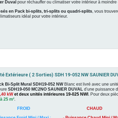
er Duval
pour réchauffer ou climatiser votre intérieur à moindre 
és en Pack bi-splits, tri-splits ou quadri-splits
, vous trouver
limatiseurs idéal pour votre intérieur.
té Extérieure ( 2 Sorties) SDH 19-052 NW SAUNIER D
ck Bi-Split Mural SDH19-052 NW
Blanc est livré avec une unit
eure
SDH19-050 MC2NO
SAUNIER DUVAL
d'une puissance 
,40 kW
et deux unités intérieures 19-025 NWI
. P
our deux piè
 à 25 m²
.
FROID
CHAUD
issance Froid Mini / Maxi
:
-
Puissance Chaud Mini / M