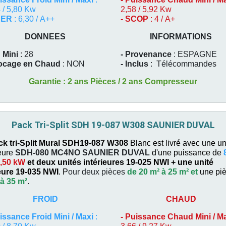
 / 5,80 Kw
2,58 / 5,92 Kw
EER
: 6,30 / A++
- SCOP
: 4 / A+
DONNEES
INFORMATIONS
 Mini
: 28
- Provenance
: ESPAGNE
locage en Chaud
: NON
- Inclus
:
Télécommandes
Garantie : 2 ans Pièces / 2 ans Compresseur
Pack Tri-Split SDH 19-087 W308 SAUNIER DUVAL
ck tri-Split Mural SDH19-087 W308
Blanc est livré avec une un
eure
SDH-080 MC4NO
SAUNIER DUVAL
d'une puissance de
,50 kW
et deux unités intérieures 19-025 NWI +
une unité
ieure 19-035 NWI
. P
our deux pièces
de 20 m² à 25 m² et
une pi
 à 35 m²
.
FROID
CHAUD
issance Froid Mini / Maxi
:
-
Puissance Chaud Mini / M