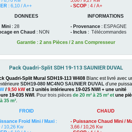
 / 8,70 Kw
3,66 / 9,27 Kw
EER
: 6,10 / A++
- SCOP
: 4 / A+
DONNEES
INFORMATIONS
 Mini
: 28
- Provenance
: ESPAGNE
locage en Chaud
: NON
- Inclus
:
Télécommandes
Garantie : 2 ans Pièces / 2 ans Compresseur
Pack Quadri-Split SDH 19-113 SAUNIER DUVAL
ck Quadri
-Split Mural SDH19-113 W408
Blanc est livré avec u
extérieure
SDH19-080 MC4NO
SAUNIER DUVAL
d'une puiss
kW
/
9,50 kW
et 3 unités intérieures 19-025 NWI +
une unité
ieure 19-035 NWI
. P
our trois pièces
de 20 m² à 25 m² et
une pi
 à 35 m²
.
FROID
CHAUD
issance Froid Mini / Maxi
:
-
Puissance Chaud Mini / M
 / 10,26 Kw
3,66 / 10,26 Kw