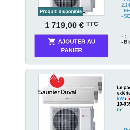
2,14
- E
Produit: disponible
- S
Prix
TTC
1 719,00 €
-
:

AJOUTER AU
- B
PANIER
Le pa
extéri
kW
/
5
19-03
m²
.
-
Pu