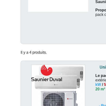
Sauni
Propos
pack c
Il y a 4 produits.
Uni
Le pa
extéri
kW
/
5
20 m²
-
Pu