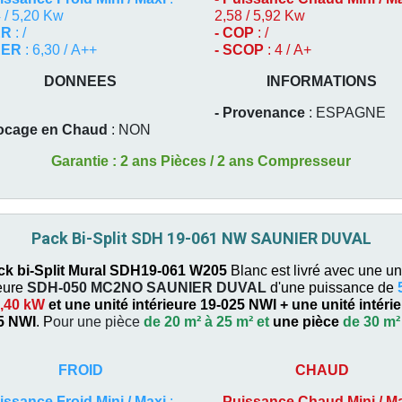
 / 5,20 Kw
2,58 / 5,92 Kw
ER
: /
- COP
: /
EER
: 6,30 / A++
- SCOP
: 4 / A+
DONNEES
INFORMATIONS
- Provenance
: ESPAGNE
locage en Chaud
: NON
Garantie : 2 ans Pièces / 2 ans Compresseur
Pack Bi-Split SDH 19-061 NW SAUNIER DUVAL
ck bi-Split Mural SDH19-061 W205
Blanc est livré avec une un
eure
SDH-050 MC2NO
SAUNIER DUVAL
d'une puissance de
,40 kW
et une unité intérieure 19-025 NWI +
une unité intéri
5 NWI
. P
our une pièce
de 20 m² à 25 m² et
une pièce
de 30 m²
FROID
CHAUD
issance Froid Mini / Maxi
:
-
Puissance Chaud Mini / M