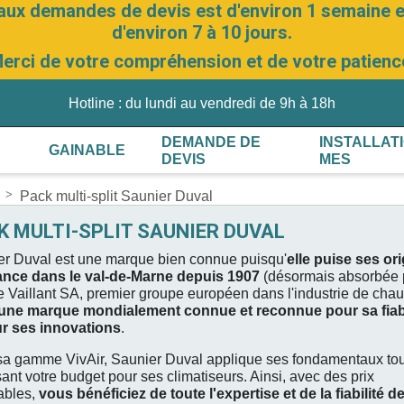
aux demandes de devis est d'environ 1 semaine et
d'environ 7 à 10 jours.
erci de votre compréhension et de votre patienc
Hotline : du lundi au vendredi de 9h à 18h
DEMANDE DE
INSTALLAT
GAINABLE
DEVIS
MES
Pack multi-split Saunier Duval
K MULTI-SPLIT SAUNIER DUVAL
er Duval est une marque bien connue puisqu'
elle puise ses or
ance dans le val-de-Marne depuis 1907
(désormais absorbée p
 Vaillant SA, premier groupe européen dans l'industrie de chau
une marque mondialement connue et reconnue pour sa fiabi
ur ses innovations
.
sa gamme VivAir, Saunier Duval applique ses fondamentaux tou
sant votre budget pour ses climatiseurs. Ainsi, avec des prix
ables,
vous bénéficiez de toute l'expertise et de la fiabilité d