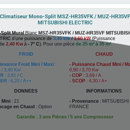
Climatiseur Mono-Split MSZ-HR35VFK / MUZ-HR35V
MITSUBISHI ELECTRIC
Split Mural
Blanc
MSZ-HR35VFK / MUZ-HR35VF
MITSUBIS
TRIC
d'une puissance de
3,40 kW
/
3,60 kW
(
Puissance
uée
2,40 Kw
à
- 7° C
). P
our une pièce
de 25 m² à 35 m²
.
FROID
CHAUD
issance Froid Mini / Maxi
:
-
Puissance Chaud Mini / M
 / 3,40 Kw
0,90 / 3,70 Kw
ER
: 2,81 / C
- COP
: 3,69 / A
EER
: 6,20 / A++
- SCOP
: 4,30 / A+
DONNEES
INFORMATIONS
 Mini
: 21
- Provenance
: MITSUBISHI
locage en Chaud
: Option
FRANCE
Garantie : 3 ans Pièces / 5 ans Compresseur