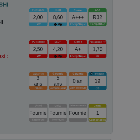
SHI
2,00
8,60
A+++
R32
HI
2,50
4,20
A+
1,70
axi
:
3
5
0 an
19
ans
ans
Fournie
Fournie
Fournie
1