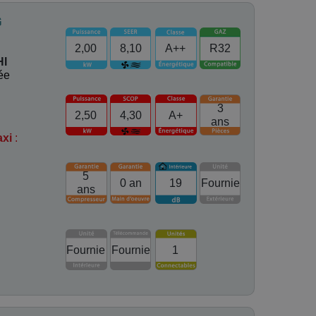
G
2,00
8,10
A++
R32
HI
ée
3
2,50
4,30
A+
ans
axi
:
5
0 an
19
Fournie
ans
Fournie
Fournie
1