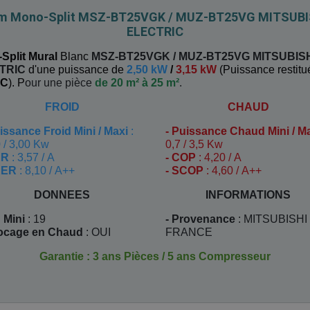
im Mono-Split MSZ-BT25VGK / MUZ-BT25VG MITSUBI
ELECTRIC
Split Mural
Blanc
MSZ-BT25VGK / MUZ-BT25VG
MITSUBIS
TRIC
d'une puissance de
2,50 kW
/
3,15 kW
(
Puissance restitu
C
). P
our une pièce
de 20 m² à 25 m²
.
FROID
CHAUD
issance Froid Mini / Maxi
:
-
Puissance Chaud Mini / M
 / 3,00 Kw
0,7 / 3,5 Kw
ER
: 3,57 / A
- COP
: 4,20 / A
EER
: 8,10 / A++
- SCOP
: 4,60 / A++
DONNEES
INFORMATIONS
 Mini
: 19
- Provenance
: MITSUBISHI
locage en Chaud
: OUI
FRANCE
Garantie : 3 ans Pièces / 5 ans Compresseur