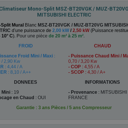
Climatiseur Mono-Split MSZ-BT20VGK / MUZ-BT20V
MITSUBISHI ELECTRIC
Split Mural
Blanc
MSZ-BT20VGK / MUZ-BT20VG
MITSUBIS
TRIC
d'une puissance de
2,00 kW
/
2,50 kW
(
Puissance restitu
- 10° C
). P
our une pièce
de 20 m² à 25 m²
.
FROID
CHAUD
issance Froid Mini / Maxi
:
-
Puissance Chaud Mini / M
 / 2,90 Kw
0,70 / 3,20 Kw
ER
: 4,44 / A
- COP
: 4,55 / A
EER
: 8,10 / A++
- SCOP
: 4,30 / A+
DONNEES
INFORMATIONS
 Mini
: 19
- Provenance
: MITSUBISHI
locage en Chaud
: OUI
FRANCE
Garantie : 3 ans Pièces / 5 ans Compresseur