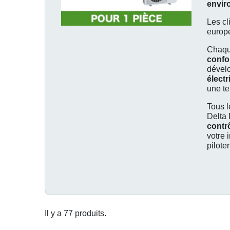
envir
Les cl
europé
Chaqu
confo
dévelo
électr
une te
Tous l
Delta 
contr
votre 
pilote
Il y a 77 produits.