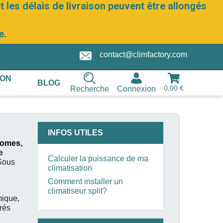
 les délais de livraison peuvent être allongés
e.
contact@climfactory.com
ION
BLOG
0,00 €
Recherche
Connexion
INFOS UTILES
nomes
,
e
Calculer la puissance de ma
Sous
climatisation
Comment installer un
climatiseur split?
mique,
arés