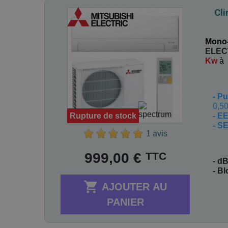
Cl
Mono-
ELEC
Kw
à
-
Pu
0,50
- E
Rupture de stock
- S
1 avis
Prix
TTC
999,00 €
- dB
- B

AJOUTER AU
PANIER