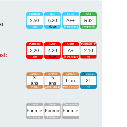
F
2,50
6.20
A++
R32
HI
3,20
4.20
A+
2.10
axi
:
3
5
0 an
21
ans
ans
Fournie
Fournie
Fournie