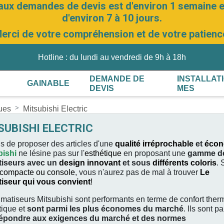
aux demandes de devis est d'environ 1 semaine et
d'environ 7 à 10 jours.
erci de votre compréhension et de votre patienc
Hotline : du lundi au vendredi de 9h à 18h
DEMANDE DE
INSTALLAT
GAINABLE
DEVIS
MES
ques
Mitsubishi Electric
SUBISHI ELECTRIC
s de proposer des articles d'une
qualité irréprochable
et
éco
bishi
ne lésine pas sur l'
esthétique
en proposant une
gamme d
tiseurs avec un
design innovant
et sous
différents coloris
. 
compacte ou console
, vous n'aurez pas de mal à trouver
Le
tiseur qui vous convient
!
imatiseurs Mitsubishi sont performants en terme de confort ther
tique et
sont parmi les plus économes du marché
. Ils sont p
épondre aux exigences du marché et des normes