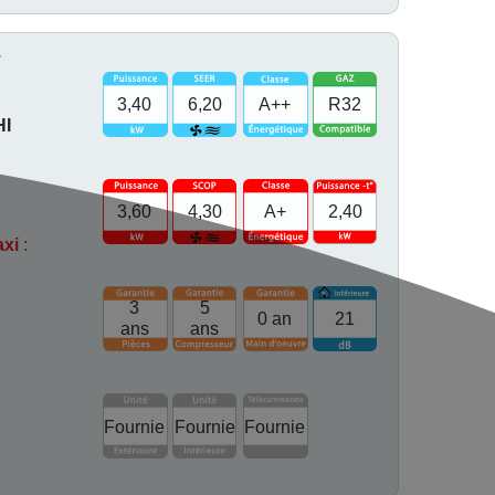
F
3,40
6,20
A++
R32
HI
3,60
4,30
A+
2,40
axi
:
3
5
0 an
21
ans
ans
Fournie
Fournie
Fournie