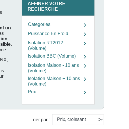
AFFINER VOTRE
RECHERCHE
ds
chevron_right
Categories
nt un
es
chevron_right
Puissance En Froid
tion
chevron_right
Isolation RT2012
sible,
(Volume)
ême.
chevron_right
Isolation BBC (Volume)
NX,
chevron_right
Isolation Maison - 10 ans
us
(Volume)
ur
chevron_right
Isolation Maison + 10 ans
(Volume)
chevron_right
Prix
Trier par :