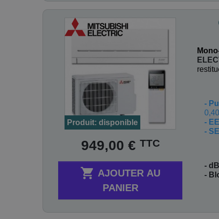
Mono-
ELEC
restit
-
Pu
0,40
- E
Produit: disponible
- S
Prix
TTC
949,00 €
- dB

AJOUTER AU
- B
PANIER