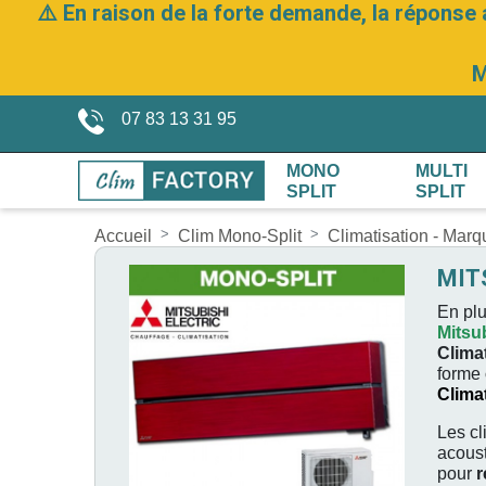
⚠️ En raison de la forte demande, la réponse 
M
07 83 13 31 95
MONO
MULTI
SPLIT
SPLIT
Accueil
Clim Mono-Split
Climatisation - Mar
MIT
En plu
Mitsu
Clima
forme
Clima
Les cl
acous
pour
r