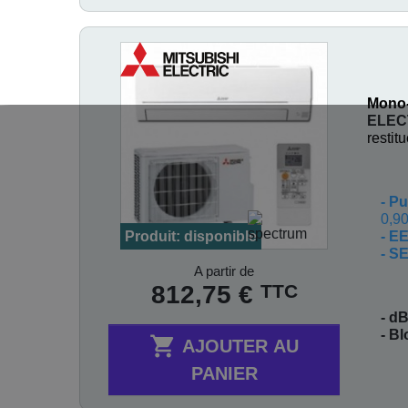
Mono-
ELEC
restit
-
Pu
0,90
- E
Produit: disponible
- S
Prix
A partir de
TTC
812,75 €
- dB
- B

AJOUTER AU
PANIER