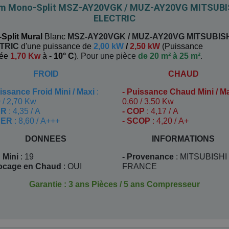
im Mono-Split MSZ-AY20VGK / MUZ-AY20VG MITSUBI
ELECTRIC
Split Mural
Blanc
MSZ-AY20VGK / MUZ-AY20VG
MITSUBIS
TRIC
d'une puissance de
2,00 kW
/
2,50 kW
(
Puissance
uée
1,70 Kw
à
- 10° C
). P
our une pièce
de 20 m² à 25 m²
.
FROID
CHAUD
issance Froid Mini / Maxi
:
-
Puissance Chaud Mini / M
 / 2,70 Kw
0,60 / 3,50 Kw
ER
: 4,35 / A
- COP
: 4,17 / A
EER
: 8,60 / A+++
- SCOP
: 4,20 / A+
DONNEES
INFORMATIONS
 Mini
: 19
- Provenance
: MITSUBISHI
locage en Chaud
: OUI
FRANCE
Garantie : 3 ans Pièces / 5 ans Compresseur