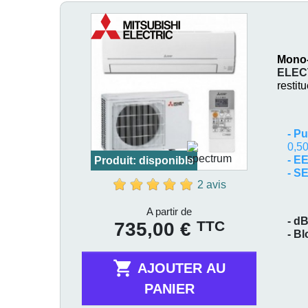
Mono-
ELEC
restit
-
Pu
0,50
- E
Produit: disponible
- S
2 avis
Prix
A partir de
- dB
TTC
735,00 €
- B

AJOUTER AU
PANIER