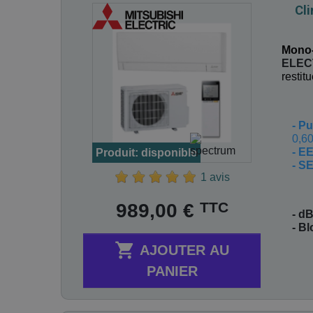
Cl
Mono-
ELEC
restit
-
Pu
0,60
- E
Produit: disponible
- S
1 avis
Prix
TTC
989,00 €
- dB
- B

AJOUTER AU
PANIER