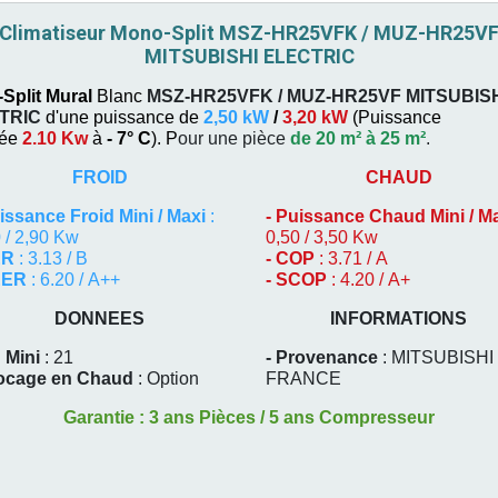
Climatiseur Mono-Split MSZ-HR25VFK / MUZ-HR25V
MITSUBISHI ELECTRIC
Split Mural
Blanc
MSZ-HR25VFK / MUZ-HR25VF
MITSUBIS
TRIC
d'une puissance de
2,50 kW
/
3,20 kW
(
Puissance
uée
2.10 Kw
à
- 7° C
). P
our une pièce
de 20 m² à 25 m²
.
FROID
CHAUD
issance Froid Mini / Maxi
:
-
Puissance Chaud Mini / M
 / 2,90 Kw
0,50 / 3,50 Kw
ER
: 3.13 / B
- COP
: 3.71 / A
EER
: 6.20 / A++
- SCOP
: 4.20 / A+
DONNEES
INFORMATIONS
 Mini
: 21
- Provenance
: MITSUBISHI
locage en Chaud
: Option
FRANCE
Garantie : 3 ans Pièces / 5 ans Compresseur