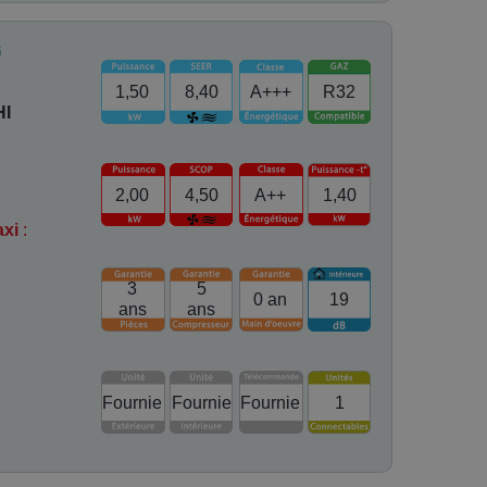
G
1,50
8,40
A+++
R32
HI
2,00
4,50
A++
1,40
axi
:
3
5
0 an
19
ans
ans
Fournie
Fournie
Fournie
1