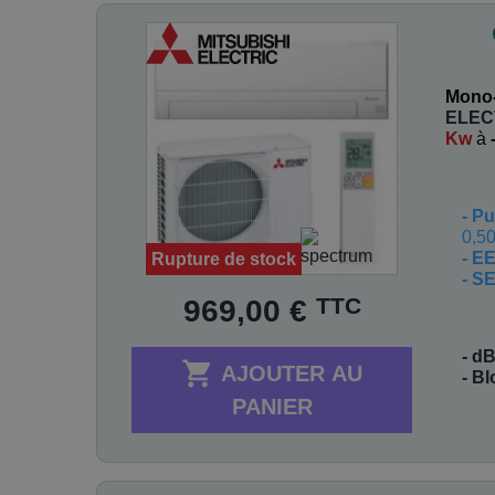
Mono-
ELEC
Kw
à
-
Pu
0,50
- E
Rupture de stock
- S
Prix
TTC
969,00 €
- dB

AJOUTER AU
- B
PANIER