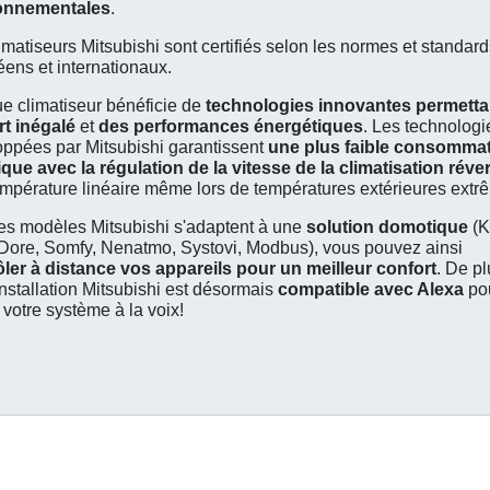
onnementales
.
imatiseurs Mitsubishi sont certifiés selon les normes et standar
ens et internationaux.
e climatiseur bénéficie de
technologies innovantes permetta
rt inégalé
et
des performances énergétiques
. Les technologi
ppées par Mitsubishi garantissent
une plus faible consomma
ique avec la régulation de la vitesse de la climatisation réver
mpérature linéaire même lors de températures extérieures extr
es modèles Mitsubishi s'adaptent à une
solution domotique
(K
Dore, Somfy, Nenatmo, Systovi, Modbus), vous pouvez ainsi
ôler à distance vos appareils pour un meilleur confort
. De pl
installation Mitsubishi est désormais
compatible avec Alexa
po
r votre système à la voix!