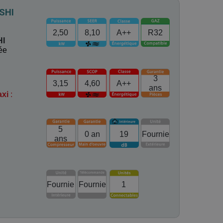
SHI
2,50
8,10
A++
R32
HI
ée
3
3,15
4,60
A++
ans
axi
:
5
0 an
19
Fournie
ans
Fournie
Fournie
1