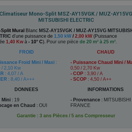
Climatiseur Mono-Split MSZ-AY15VGK / MUZ-AY15V
MITSUBISHI ELECTRIC
Split Mural
Blanc
MSZ-AY15VGK / MUZ-AY15VG
MITSUBIS
TRIC
d'une puissance de
1,50 kW
/
2,00 kW
(
Puissance
uée
1,40 Kw
à
- 10° C
). P
our une pièce
de 20 m² à 25 m²
.
FROID
CHAUD
issance Froid Mini / Maxi
:
-
Puissance Chaud Mini / M
 / 2,10 Kw
0,50 / 2,70 Kw
ER
: 4,07 / A
- COP
: 3,90 / A
EER
: 8,40 / A+++
- SCOP
: 4,50 / A++
DONNEES
INFORMATIONS
 Mini
: 19
- Provenance
: MITSUBISHI
locage en Chaud
: OUI
FRANCE
Garantie : 3 ans Pièces / 5 ans Compresseur