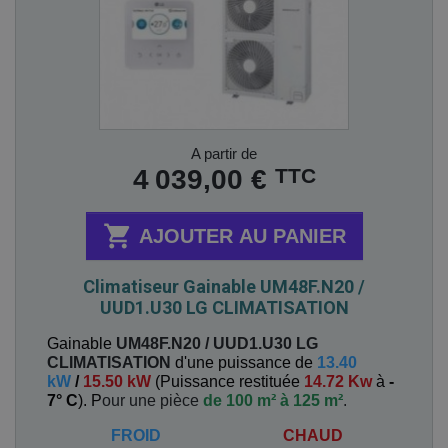
Prix
A partir de
TTC
4 039,00 €

AJOUTER AU PANIER
Climatiseur Gainable UM48F.N20 /
UUD1.U30 LG CLIMATISATION
Gainable
UM48F.N20 / UUD1.U30
LG
CLIMATISATION
d'une puissance de
13.40
kW
/
15.50 kW
(
Puissance restituée
14.72 Kw
à
-
7° C
). P
our une pièce
de 100 m² à 125 m²
.
FROID
CHAUD