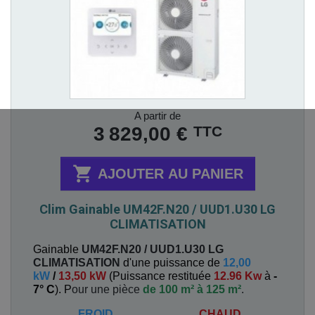
Prix
A partir de
TTC
3 829,00 €

AJOUTER AU PANIER
Clim Gainable UM42F.N20 / UUD1.U30 LG
CLIMATISATION
Gainable
UM42F.N20 / UUD1.U30
LG
CLIMATISATION
d'une puissance de
12,00
kW
/
13,50 kW
(
Puissance restituée
12.96 Kw
à
-
7° C
). P
our une pièce
de 100 m² à 125 m²
.
FROID
CHAUD