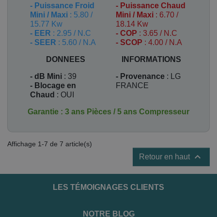
-
Puissance Froid
-
Puissance Chaud
Mini / Maxi
: 5.80 /
Mini / Maxi
: 6.70 /
15.77 Kw
18.14 Kw
- EER
: 2.95 / N.C
- COP
: 3.65 / N.C
- SEER
: 5.60 / N.A
- SCOP
: 4.00 / N.A
DONNEES
INFORMATIONS
- dB Mini
: 39
- Provenance
: LG
- Blocage en
FRANCE
Chaud
: OUI
Garantie : 3 ans Pièces / 5 ans Compresseur
Affichage 1-7 de 7 article(s)

Retour en haut
LES TÉMOIGNAGES CLIENTS
NOTRE BLOG