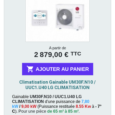
Prix
A partir de
TTC
2 879,00 €

AJOUTER AU PANIER
Climatisation Gainable UM30F.N10 /
UUC1.U40 LG CLIMATISATION
Gainable
UM30F.N10 / UUC1.U40
LG
CLIMATISATION
d'une puissance de
7,80
kW
/
9,00 kW
(
Puissance restituée
8.55 Kw
à
- 7°
C
). P
our une pièce
de 65 m² à 85 m²
.