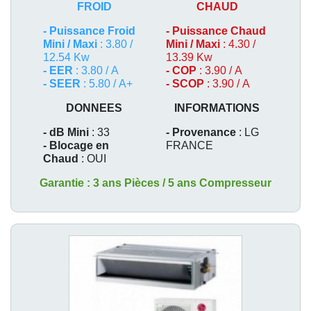
FROID
CHAUD
-
Puissance Froid
-
Puissance Chaud
Mini / Maxi
: 3.80 /
Mini / Maxi
: 4.30 /
12.54 Kw
13.39 Kw
- EER
: 3.80 / A
- COP
: 3.90 / A
- SEER
: 5.80 / A+
- SCOP
: 3.90 / A
DONNEES
INFORMATIONS
- dB Mini
: 33
- Provenance
: LG
- Blocage en
FRANCE
Chaud
: OUI
Garantie : 3 ans Pièces / 5 ans Compresseur