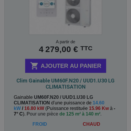
Prix
A partir de
TTC
4 279,00 €

AJOUTER AU PANIER
Clim Gainable UM60F.N20 / UUD1.U30 LG
CLIMATISATION
Gainable
UM60F.N20 / UUD1.U30
LG
CLIMATISATION
d'une puissance de
14.60
kW
/
16.80 kW
(
Puissance restituée
15.96 Kw
à
-
7° C
). P
our une pièce
de 125 m² à 140 m²
.
FROID
CHAUD