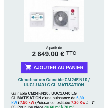
Prix
A partir de
TTC
2 649,00 €

AJOUTER AU PANIER
Climatisation Gainable CM24F.N10 /
UUC1.U40 LG CLIMATISATION
Gainable
CM24F.N10 / UUC1.U40
LG
CLIMATISATION
d'une puissance de
6,80
kW
/
7,50 kW
(
Puissance restituée
7.20 Kw
à
- 7°
C
). P
our une pièce
de 60 m² à 70 m²
.