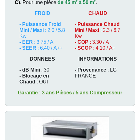
C
). P
our une pièce
de 45 m² à 50 m²
.
FROID
CHAUD
-
Puissance Froid
-
Puissance Chaud
Mini / Maxi
: 2.0 / 5.8
Mini / Maxi
: 2.3 / 6.7
Kw
Kw
- EER
: 3.75 / A
- COP
: 3.30 / A
- SEER
: 6.40 / A++
- SCOP
: 4.10 / A+
DONNEES
INFORMATIONS
- dB Mini
: 30
- Provenance
: LG
- Blocage en
FRANCE
Chaud
: OUI
Garantie : 3 ans Pièces / 5 ans Compresseur