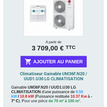
Prix
A partir de
TTC
3 709,00 €

AJOUTER AU PANIER
Climatiseur Gainable UM36F.N20 /
UUD1.U30 LG CLIMATISATION
Gainable
UM36F.N20 / UUD1.U30
LG
CLIMATISATION
d'une puissance de
9.50
kW
/
10.8 kW
(
Puissance restituée
10.37 Kw
à
-
7° C
). P
our une pièce
de 70 m² à 100 m²
.