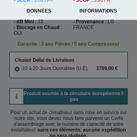
- SEER
: 5.80 / A+
- SCOP
: 3.90 / A
DONNEES
INFORMATIONS
- dB Mini
: 33
- Provenance
: LG
- Blocage en Chaud
:
FRANCE
OUI
Garantie : 3 ans Pièces / 5 ans Compresseur
Choisir Délai de Livraison
10 à 20 Jours Ouvrables (U.E)
3709,00 €
Produit soumis à la circulaire européenne f-
gas
Pour un achat de climatiseur sans mise en service sur
notre site, vous devez nous faire parvenir un Cerfa
d'assemblage avec le numéro de capacité de votre
installateur:
sans ces éléments, aucune expédition
ne sera réalisée.