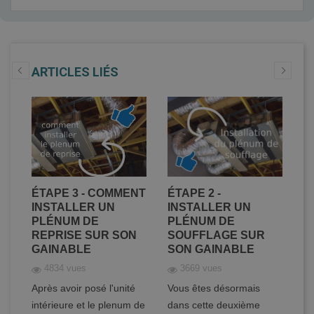
ARTICLES LIÉS
ER
ÉTAPE 3 - COMMENT
ÉTAPE 2 -
É
DE
INSTALLER UN
INSTALLER UN
C
PLÉNUM DE
PLÉNUM DE
D
REPRISE SUR SON
SOUFFLAGE SUR
C
GAINABLE
SON GAINABLE
S
4834 vues
3669 vues
Après avoir posé l'unité
Vous êtes désormais
Vo
intérieure et le plenum de
dans cette deuxième
ét