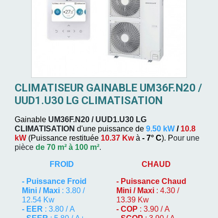
CLIMATISEUR GAINABLE UM36F.N20 /
UUD1.U30 LG CLIMATISATION
Gainable
UM36F.N20 / UUD1.U30
LG
CLIMATISATION
d'une puissance de
9.50 kW
/
10.8
kW
(
Puissance restituée
10.37 Kw
à
- 7° C
). P
our une
pièce
de 70 m² à 100 m²
.
FROID
CHAUD
-
Puissance Froid
-
Puissance Chaud
Mini / Maxi
: 3.80 /
Mini / Maxi
: 4.30 /
12.54 Kw
13.39 Kw
- EER
: 3.80 / A
- COP
: 3.90 / A