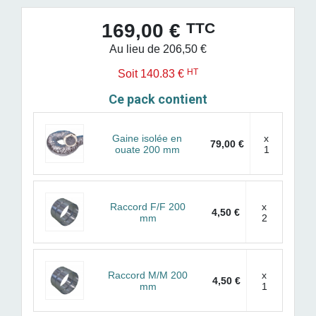
TTC
169,00 €
Au lieu de 206,50 €
HT
Soit 140.83 €
Ce pack contient
Gaine isolée en
x
79,00 €
ouate 200 mm
1
Raccord F/F 200
x
4,50 €
mm
2
Raccord M/M 200
x
4,50 €
mm
1