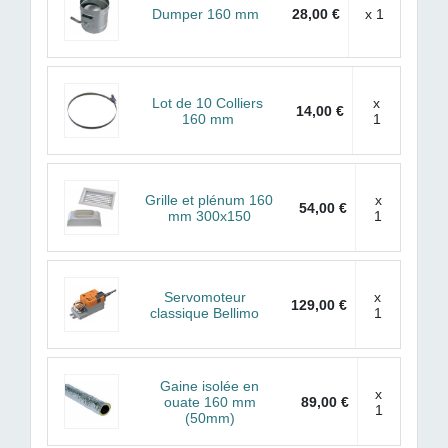
Dumper 160 mm
28,00 €
x 1
Lot de 10 Colliers
x
14,00 €
160 mm
1
Grille et plénum 160
x
54,00 €
mm 300x150
1
Servomoteur
x
129,00 €
classique Bellimo
1
Gaine isolée en
x
ouate 160 mm
89,00 €
1
(50mm)