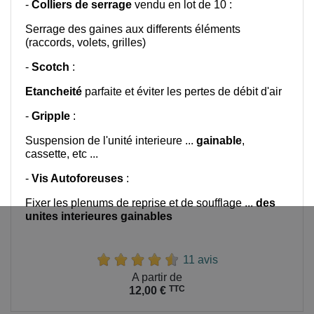
-
Colliers de serrage
vendu en lot de 10 :
Serrage des gaines aux differents éléments
(raccords, volets, grilles)
-
Scotch
:
Etancheité
parfaite et éviter les pertes de débit d'air
-
Gripple
:
Suspension de l'unité interieure ...
gainable
,
cassette, etc ...
-
Vis Autoforeuses
:
Fixer les plenums de reprise et de soufflage ...
des
unites interieures gainables
11 avis
Prix
A partir de
TTC
12,00 €