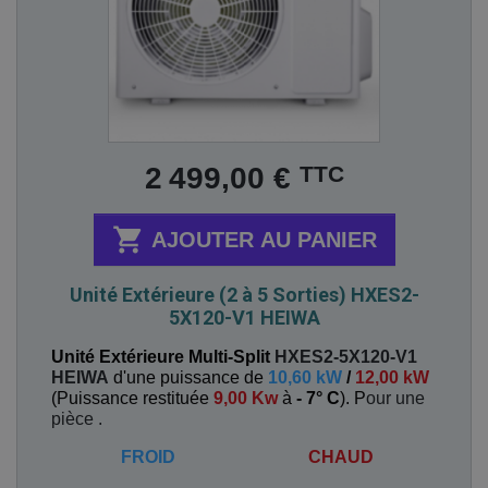
Prix
TTC
2 499,00 €

AJOUTER AU PANIER
Unité Extérieure (2 à 5 Sorties) HXES2-
5X120-V1 HEIWA
Unité Extérieure Multi-Split
HXES2-5X120-V1
HEIWA
d'une puissance de
10,60 kW
/
12,00 kW
(
Puissance restituée
9,00 Kw
à
- 7° C
). P
our une
pièce
.
FROID
CHAUD