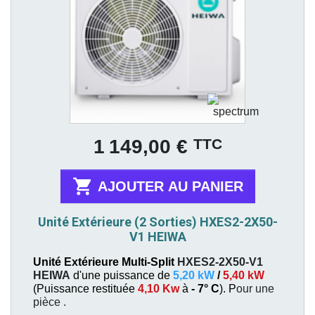
Prix
TTC
1 149,00 €

AJOUTER AU PANIER
Unité Extérieure (2 Sorties) HXES2-2X50-
V1 HEIWA
Unité Extérieure Multi-Split
HXES2-2X50-V1
HEIWA
d'une puissance de
5,20 kW
/
5,40 kW
(
Puissance restituée
4,10 Kw
à
- 7° C
). P
our une
pièce
.