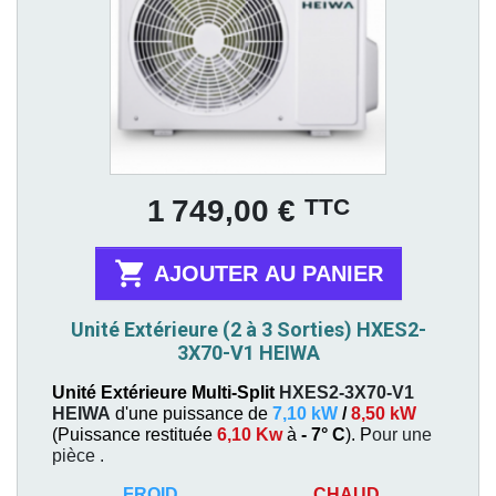
Prix
TTC
1 749,00 €

AJOUTER AU PANIER
Unité Extérieure (2 à 3 Sorties) HXES2-
3X70-V1 HEIWA
Unité Extérieure Multi-Split
HXES2-3X70-V1
HEIWA
d'une puissance de
7,10 kW
/
8,50 kW
(
Puissance restituée
6,10 Kw
à
- 7° C
). P
our une
pièce
.
FROID
CHAUD