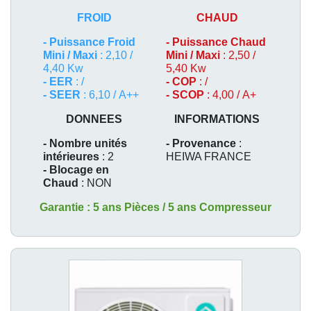
FROID
CHAUD
-
Puissance Froid
-
Puissance Chaud
Mini / Maxi
: 2,10 /
Mini / Maxi
: 2,50 /
4,40 Kw
5,40 Kw
- EER
: /
- COP
: /
- SEER
: 6,10 / A++
- SCOP
: 4,00 / A+
DONNEES
INFORMATIONS
- Nombre unités
- Provenance
:
intérieures
: 2
HEIWA FRANCE
- Blocage en
Chaud
: NON
Garantie : 5 ans Pièces / 5 ans Compresseur