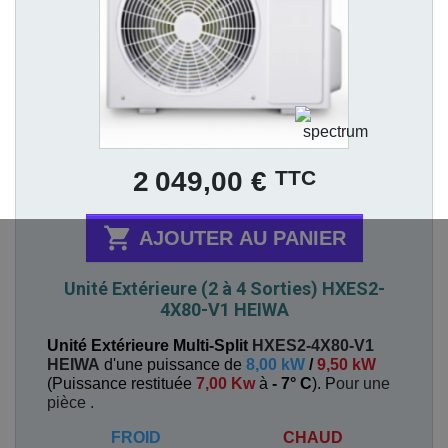
Prix
TTC
2 049,00 €

AJOUTER AU PANIER
Unité Extérieure (2 à 4 Sorties) HXES2-
4X80-V1 HEIWA
Unité Extérieure Multi-Split
HXES2-4X80-V1
HEIWA
d'une puissance de
8,00 kW
/
9,50 kW
(
Puissance restituée
7,00 Kw
à
- 7° C
). P
our une
pièce
.
FROID
CHAUD