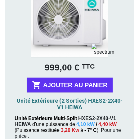
Prix
TTC
999,00 €

AJOUTER AU PANIER
Unité Extérieure (2 Sorties) HXES2-2X40-
V1 HEIWA
Unité Extérieure Multi-Split
HXES2-2X40-V1
HEIWA
d'une puissance de
4,10 kW
/
4,40 kW
(
Puissance restituée
3,20 Kw
à
- 7° C
). P
our une
pièce
.