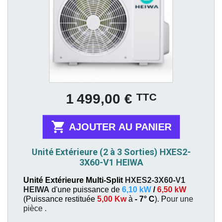
Prix
TTC
1 499,00 €

AJOUTER AU PANIER
Unité Extérieure (2 à 3 Sorties) HXES2-
3X60-V1 HEIWA
Unité Extérieure Multi-Split
HXES2-3X60-V1
HEIWA
d'une puissance de
6,10 kW
/
6,50 kW
(
Puissance restituée
5,00 Kw
à
- 7° C
). P
our une
pièce
.