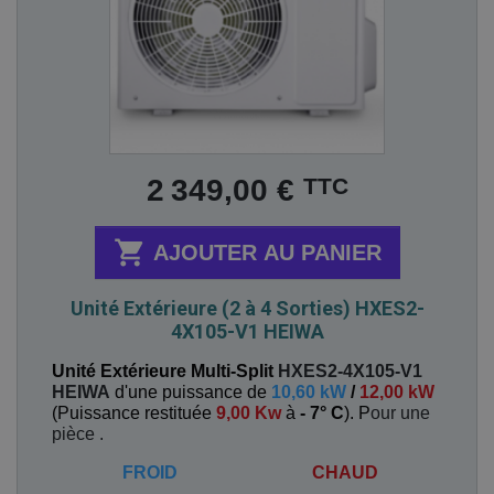
Prix
TTC
2 349,00 €

AJOUTER AU PANIER
Unité Extérieure (2 à 4 Sorties) HXES2-
4X105-V1 HEIWA
Unité Extérieure Multi-Split
HXES2-4X105-V1
HEIWA
d'une puissance de
10,60 kW
/
12,00 kW
(
Puissance restituée
9,00 Kw
à
- 7° C
). P
our une
pièce
.
FROID
CHAUD