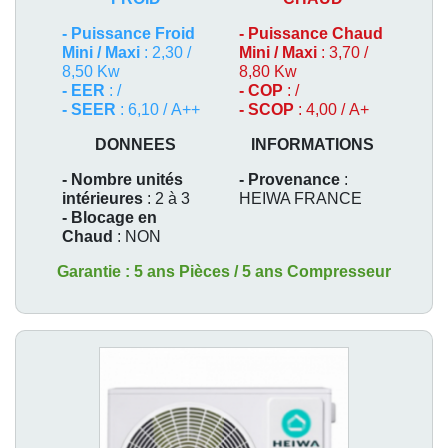
-
Puissance Froid
-
Puissance Chaud
Mini / Maxi
: 2,30 /
Mini / Maxi
: 3,70 /
8,50 Kw
8,80 Kw
- EER
: /
- COP
: /
- SEER
: 6,10 / A++
- SCOP
: 4,00 / A+
DONNEES
INFORMATIONS
- Nombre unités
- Provenance
:
intérieures
: 2 à 3
HEIWA FRANCE
- Blocage en
Chaud
: NON
Garantie : 5 ans Pièces / 5 ans Compresseur