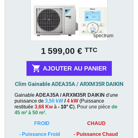
Prix
TTC
1 599,00 €

AJOUTER AU PANIER
Clim Gainable ADEA35A / ARXM35R DAIKIN
Gainable
ADEA35A / ARXM35R
DAIKIN
d'une
puissance de
3,50 kW
/
4 kW
(
Puissance
restituée
3,68 Kw
à
- 10° C
). P
our une pièce
de
45 m² à 50 m²
.
FROID
CHAUD
-
Puissance Froid
-
Puissance Chaud