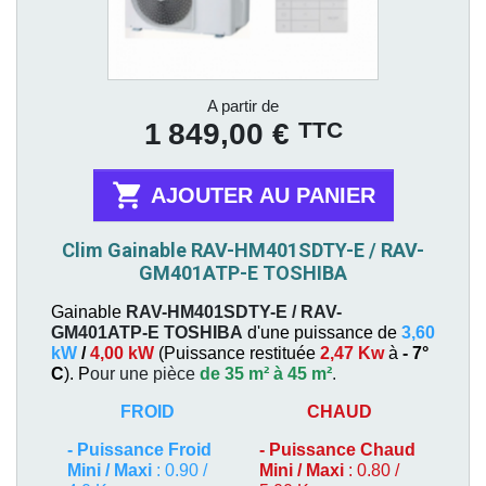
Prix
A partir de
TTC
1 849,00 €

AJOUTER AU PANIER
Clim Gainable RAV-HM401SDTY-E / RAV-
GM401ATP-E TOSHIBA
Gainable
RAV-HM401SDTY-E / RAV-
GM401ATP-E
TOSHIBA
d'une puissance de
3,60
kW
/
4,00 kW
(
Puissance restituée
2,47 Kw
à
- 7°
C
). P
our une pièce
de 35 m² à 45 m²
.
FROID
CHAUD
-
Puissance Froid
-
Puissance Chaud
Mini / Maxi
: 0.90 /
Mini / Maxi
: 0.80 /