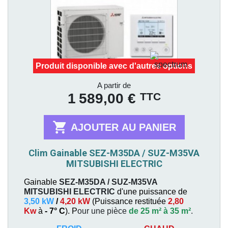
Produit disponible avec d'autres options
Prix
A partir de
TTC
1 589,00 €

AJOUTER AU PANIER
Clim Gainable SEZ-M35DA / SUZ-M35VA
MITSUBISHI ELECTRIC
Gainable
SEZ-M35DA / SUZ-M35VA
MITSUBISHI ELECTRIC
d'une puissance de
3,50 kW
/
4,20 kW
(
Puissance restituée
2,80
Kw
à
- 7° C
). P
our une pièce
de 25 m² à 35 m²
.