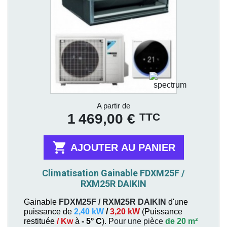
Prix
A partir de
TTC
1 469,00 €

AJOUTER AU PANIER
Climatisation Gainable FDXM25F /
RXM25R DAIKIN
Gainable
FDXM25F / RXM25R
DAIKIN
d'une
puissance de
2,40 kW
/
3,20 kW
(
Puissance
restituée
/ Kw
à
- 5° C
). P
our une pièce
de 20 m²