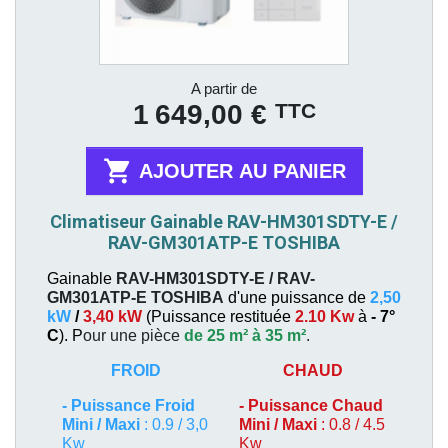
Prix
A partir de
TTC
1 649,00 €

AJOUTER AU PANIER
Climatiseur Gainable RAV-HM301SDTY-E /
RAV-GM301ATP-E TOSHIBA
Gainable
RAV-HM301SDTY-E / RAV-
GM301ATP-E
TOSHIBA
d'une puissance de
2,50
kW
/
3,40 kW
(
Puissance restituée
2.10 Kw
à
- 7°
C
). P
our une pièce
de 25 m² à 35 m²
.
FROID
CHAUD
-
Puissance Froid
-
Puissance Chaud
Mini / Maxi
: 0.9 / 3,0
Mini / Maxi
: 0.8 / 4.5
Kw
Kw