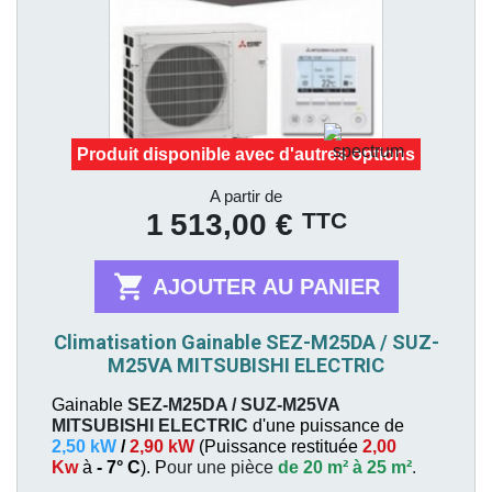
Produit disponible avec d'autres options
Prix
A partir de
TTC
1 513,00 €

AJOUTER AU PANIER
Climatisation Gainable SEZ-M25DA / SUZ-
M25VA MITSUBISHI ELECTRIC
Gainable
SEZ-M25DA / SUZ-M25VA
MITSUBISHI ELECTRIC
d'une puissance de
2,50 kW
/
2,90 kW
(
Puissance restituée
2,00
Kw
à
- 7° C
). P
our une pièce
de 20 m² à 25 m²
.