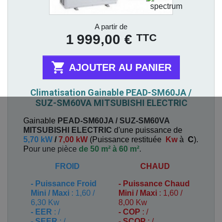
Prix
A partir de
TTC
1 999,00 €

AJOUTER AU PANIER
Climatisation Gainable PEAD-SM60JA /
SUZ-SM60VA MITSUBISHI ELECTRIC
Gainable
PEAD-SM60JA / SUZ-SM60VA
MITSUBISHI ELECTRIC
d'une puissance de
5,70 kW
/
7,00 kW
(
Puissance restituée
Kw
à
C
).
P
our une pièce
de 50 m² à 60 m²
.
FROID
CHAUD
-
Puissance Froid
-
Puissance Chaud
Mini / Maxi
: 1,60 /
Mini / Maxi
: 1,60 /
6,30 Kw
8,00 Kw
- EER
: /
- COP
: /
- SEER
: /
- SCOP
: /