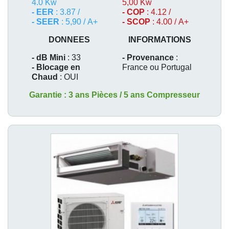
4.0 Kw
5,00 Kw
- EER
: 3.87 /
- COP
: 4.12 /
- SEER
: 5,90 / A+
- SCOP
: 4.00 / A+
DONNEES
INFORMATIONS
- dB Mini
: 33
- Provenance
:
- Blocage en
France ou Portugal
Chaud
: OUI
Garantie : 3 ans Pièces / 5 ans Compresseur