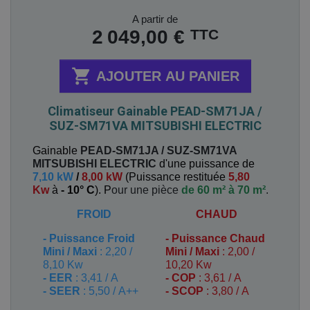
Prix
A partir de
TTC
2 049,00 €

AJOUTER AU PANIER
Climatiseur Gainable PEAD-SM71JA /
SUZ-SM71VA MITSUBISHI ELECTRIC
Gainable
PEAD-SM71JA / SUZ-SM71VA
MITSUBISHI ELECTRIC
d'une puissance de
7,10 kW
/
8,00 kW
(
Puissance restituée
5,80
Kw
à
- 10° C
). P
our une pièce
de 60 m² à 70 m²
.
FROID
CHAUD
-
Puissance Froid
-
Puissance Chaud
Mini / Maxi
: 2,20 /
Mini / Maxi
: 2,00 /
8,10 Kw
10,20 Kw
- EER
: 3,41 / A
- COP
: 3,61 / A
- SEER
: 5,50 / A++
- SCOP
: 3,80 / A