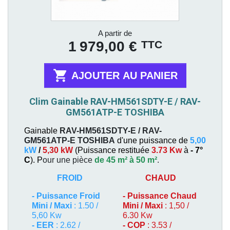
Prix
A partir de
TTC
1 979,00 €

AJOUTER AU PANIER
Clim Gainable RAV-HM561SDTY-E / RAV-
GM561ATP-E TOSHIBA
Gainable
RAV-HM561SDTY-E / RAV-
GM561ATP-E
TOSHIBA
d'une puissance de
5,00
kW
/
5,30 kW
(
Puissance restituée
3.73 Kw
à
- 7°
C
). P
our une pièce
de 45 m² à 50 m²
.
FROID
CHAUD
-
Puissance Froid
-
Puissance Chaud
Mini / Maxi
: 1.50 /
Mini / Maxi
: 1,50 /
5,60 Kw
6.30 Kw
- EER
: 2.62 /
- COP
: 3.53 /