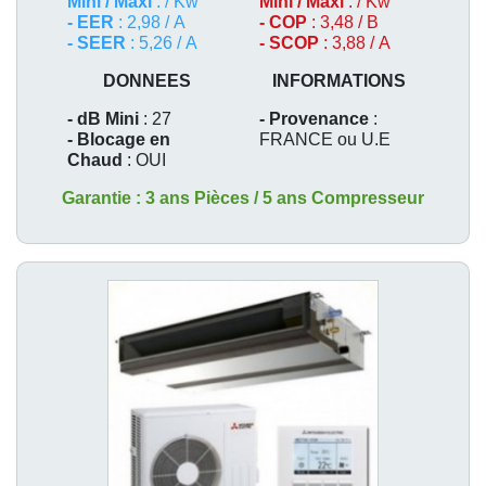
Mini / Maxi
: / Kw
Mini / Maxi
: / Kw
- EER
: 2,98 / A
- COP
: 3,48 / B
- SEER
: 5,26 / A
- SCOP
: 3,88 / A
DONNEES
INFORMATIONS
- dB Mini
: 27
- Provenance
:
- Blocage en
FRANCE ou U.E
Chaud
: OUI
Garantie : 3 ans Pièces / 5 ans Compresseur