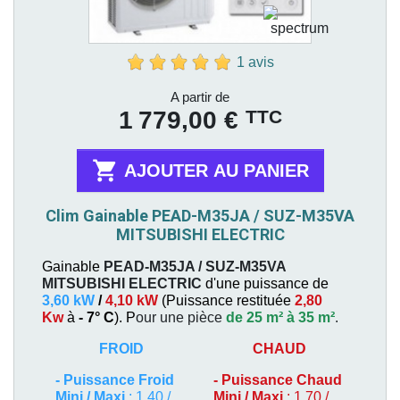
1 avis
Prix
A partir de
TTC
1 779,00 €

AJOUTER AU PANIER
Clim Gainable PEAD-M35JA / SUZ-M35VA
MITSUBISHI ELECTRIC
Gainable
PEAD-M35JA / SUZ-M35VA
MITSUBISHI ELECTRIC
d'une puissance de
3,60 kW
/
4,10 kW
(
Puissance restituée
2,80
Kw
à
- 7° C
). P
our une pièce
de 25 m² à 35 m²
.
FROID
CHAUD
-
Puissance Froid
-
Puissance Chaud
Mini / Maxi
: 1,40 /
Mini / Maxi
: 1,70 /