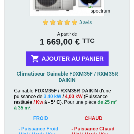
3 avis
Prix
A partir de
TTC
1 669,00 €

AJOUTER AU PANIER
Climatiseur Gainable FDXM35F / RXM35R
DAIKIN
Gainable
FDXM35F / RXM35R
DAIKIN
d'une
puissance de
3,40 kW
/
4,00 kW
(
Puissance
restituée
/ Kw
à
- 5° C
). P
our une pièce
de 25 m²
à 35 m²
.
FROID
CHAUD
-
Puissance Froid
-
Puissance Chaud