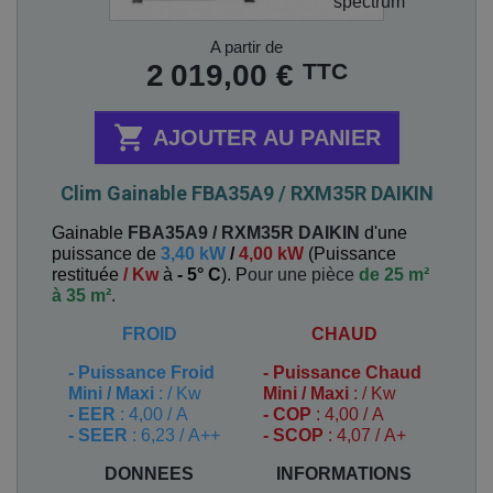
Prix
A partir de
TTC
2 019,00 €

AJOUTER AU PANIER
Clim Gainable FBA35A9 / RXM35R DAIKIN
Gainable
FBA35A9 / RXM35R
DAIKIN
d'une
puissance de
3,40 kW
/
4,00 kW
(
Puissance
restituée
/ Kw
à
- 5° C
). P
our une pièce
de 25 m²
à 35 m²
.
FROID
CHAUD
-
Puissance Froid
-
Puissance Chaud
Mini / Maxi
: / Kw
Mini / Maxi
: / Kw
- EER
: 4,00 / A
- COP
: 4,00 / A
- SEER
: 6,23 / A++
- SCOP
: 4,07 / A+
DONNEES
INFORMATIONS