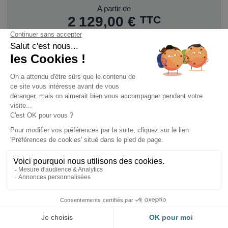
Prix
A partir de
TTC
2 129,00 €

AJOUTER AU PANIER
Climatisation Gainable CM18F.N10 /
UUB1.U20 LG CLIMATISATION
Gainable
CM18F.N10 / UUB1.U20
LG
CLIMATISATION
d'une puissance de
5,00
kW
/
5,80 kW
(
Puissance restituée
5.57 Kw
à
- 7°
C
). P
our une pièce
de 45 m² à 50 m²
.
FROID
CHAUD
-
Puissance Froid
-
Puissance Chaud
Mini / Maxi
: 2.0 / 5.8
Mini / Maxi
: 2.3 / 6.7
Kw
Kw
- EER
: 3.75 / A
- COP
: 3.30 / A
- SEER
: 6.40 / A++
- SCOP
: 4.10 / A+
DONNEES
INFORMATIONS