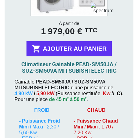
Prix
A partir de
TTC
1 979,00 €

AJOUTER AU PANIER
Climatiseur Gainable PEAD-SM50JA /
SUZ-SM50VA MITSUBISHI ELECTRIC
Gainable
PEAD-SM50JA / SUZ-SM50VA
MITSUBISHI ELECTRIC
d'une puissance de
4,90 kW
/
5,90 kW
(
Puissance restituée
Kw
à
C
).
P
our une pièce
de 45 m² à 50 m²
.
FROID
CHAUD
-
Puissance Froid
-
Puissance Chaud
Mini / Maxi
: 2,30 /
Mini / Maxi
: 1,70 /
5,60 Kw
7,20 Kw