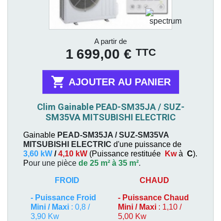
Prix
A partir de
TTC
1 699,00 €

AJOUTER AU PANIER
Clim Gainable PEAD-SM35JA / SUZ-
SM35VA MITSUBISHI ELECTRIC
Gainable
PEAD-SM35JA / SUZ-SM35VA
MITSUBISHI ELECTRIC
d'une puissance de
3,60 kW
/
4,10 kW
(
Puissance restituée
Kw
à
C
).
P
our une pièce
de 25 m² à 35 m²
.
FROID
CHAUD
-
Puissance Froid
-
Puissance Chaud
Mini / Maxi
: 0,8 /
Mini / Maxi
: 1,10 /
3,90 Kw
5,00 Kw