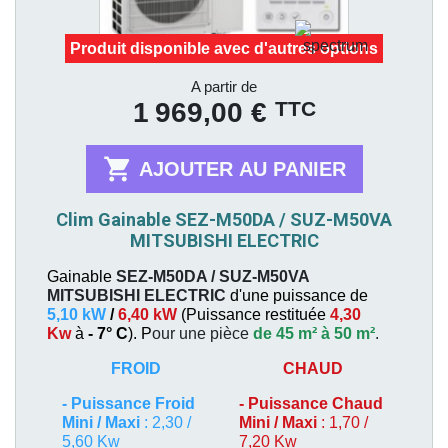
Produit disponible avec d'autres options
Prix
A partir de
TTC
1 969,00 €

AJOUTER AU PANIER
Clim Gainable SEZ-M50DA / SUZ-M50VA
MITSUBISHI ELECTRIC
Gainable
SEZ-M50DA / SUZ-M50VA
MITSUBISHI ELECTRIC
d'une puissance de
5,10 kW
/
6,40 kW
(
Puissance restituée
4,30
Kw
à
- 7° C
). P
our une pièce
de 45 m² à 50 m²
.
FROID
CHAUD
-
Puissance Froid
-
Puissance Chaud
Mini / Maxi
: 2,30 /
Mini / Maxi
: 1,70 /
5,60 Kw
7,20 Kw