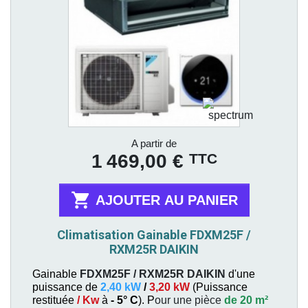
Prix
A partir de
TTC
1 469,00 €

AJOUTER AU PANIER
Climatisation Gainable FDXM25F /
RXM25R DAIKIN
Gainable
FDXM25F / RXM25R
DAIKIN
d'une
puissance de
2,40 kW
/
3,20 kW
(
Puissance
restituée
/ Kw
à
- 5° C
). P
our une pièce
de 20 m²