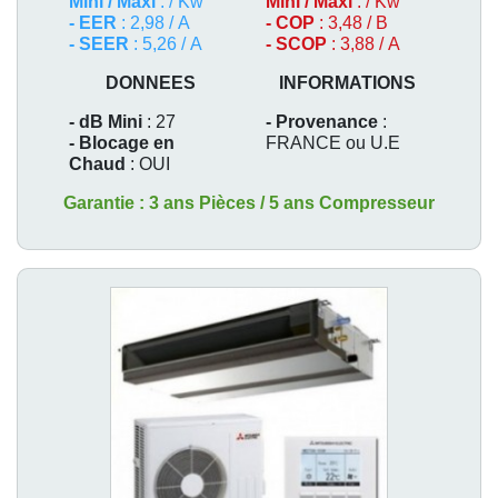
Mini / Maxi
: / Kw
Mini / Maxi
: / Kw
- EER
: 2,98 / A
- COP
: 3,48 / B
- SEER
: 5,26 / A
- SCOP
: 3,88 / A
DONNEES
INFORMATIONS
- dB Mini
: 27
- Provenance
:
- Blocage en
FRANCE ou U.E
Chaud
: OUI
Garantie : 3 ans Pièces / 5 ans Compresseur