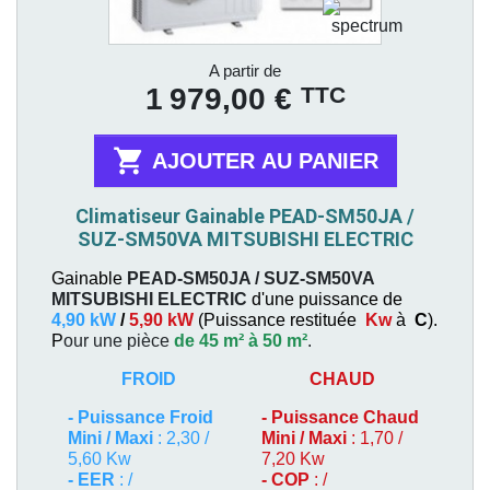
Prix
A partir de
TTC
1 979,00 €

AJOUTER AU PANIER
Climatiseur Gainable PEAD-SM50JA /
SUZ-SM50VA MITSUBISHI ELECTRIC
Gainable
PEAD-SM50JA / SUZ-SM50VA
MITSUBISHI ELECTRIC
d'une puissance de
4,90 kW
/
5,90 kW
(
Puissance restituée
Kw
à
C
).
P
our une pièce
de 45 m² à 50 m²
.
FROID
CHAUD
-
Puissance Froid
-
Puissance Chaud
Mini / Maxi
: 2,30 /
Mini / Maxi
: 1,70 /
5,60 Kw
7,20 Kw
- EER
: /
- COP
: /