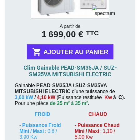
Prix
A partir de
TTC
1 699,00 €

AJOUTER AU PANIER
Clim Gainable PEAD-SM35JA / SUZ-
SM35VA MITSUBISHI ELECTRIC
Gainable
PEAD-SM35JA / SUZ-SM35VA
MITSUBISHI ELECTRIC
d'une puissance de
3,60 kW
/
4,10 kW
(
Puissance restituée
Kw
à
C
).
P
our une pièce
de 25 m² à 35 m²
.
FROID
CHAUD
-
Puissance Froid
-
Puissance Chaud
Mini / Maxi
: 0,8 /
Mini / Maxi
: 1,10 /
3,90 Kw
5,00 Kw