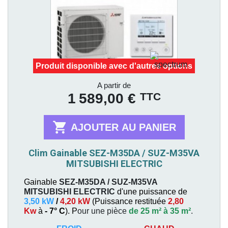
Produit disponible avec d'autres options
Prix
A partir de
TTC
1 589,00 €

AJOUTER AU PANIER
Clim Gainable SEZ-M35DA / SUZ-M35VA
MITSUBISHI ELECTRIC
Gainable
SEZ-M35DA / SUZ-M35VA
MITSUBISHI ELECTRIC
d'une puissance de
3,50 kW
/
4,20 kW
(
Puissance restituée
2,80
Kw
à
- 7° C
). P
our une pièce
de 25 m² à 35 m²
.