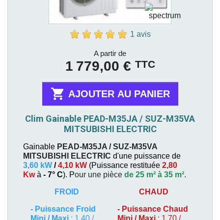
1 avis
Prix
A partir de
TTC
1 779,00 €

AJOUTER AU PANIER
Clim Gainable PEAD-M35JA / SUZ-M35VA
MITSUBISHI ELECTRIC
Gainable
PEAD-M35JA / SUZ-M35VA
MITSUBISHI ELECTRIC
d'une puissance de
3,60 kW
/
4,10 kW
(
Puissance restituée
2,80
Kw
à
- 7° C
). P
our une pièce
de 25 m² à 35 m²
.
FROID
CHAUD
-
Puissance Froid
-
Puissance Chaud
Mini / Maxi
: 1,40 /
Mini / Maxi
: 1,70 /