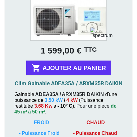
Prix
TTC
1 599,00 €

AJOUTER AU PANIER
Clim Gainable ADEA35A / ARXM35R DAIKIN
Gainable
ADEA35A / ARXM35R
DAIKIN
d'une
puissance de
3,50 kW
/
4 kW
(
Puissance
restituée
3,68 Kw
à
- 10° C
). P
our une pièce
de
45 m² à 50 m²
.
FROID
CHAUD
-
Puissance Froid
-
Puissance Chaud