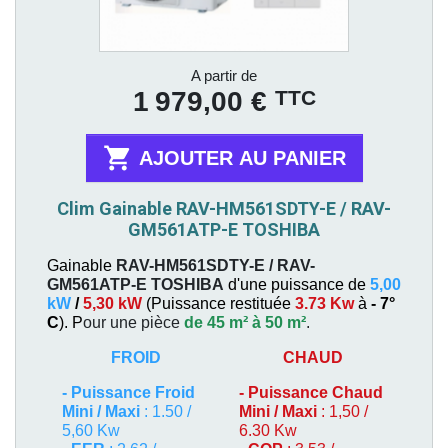
Prix
A partir de
TTC
1 979,00 €

AJOUTER AU PANIER
Clim Gainable RAV-HM561SDTY-E / RAV-
GM561ATP-E TOSHIBA
Gainable
RAV-HM561SDTY-E / RAV-
GM561ATP-E
TOSHIBA
d'une puissance de
5,00
kW
/
5,30 kW
(
Puissance restituée
3.73 Kw
à
- 7°
C
). P
our une pièce
de 45 m² à 50 m²
.
FROID
CHAUD
-
Puissance Froid
-
Puissance Chaud
Mini / Maxi
: 1.50 /
Mini / Maxi
: 1,50 /
5,60 Kw
6.30 Kw