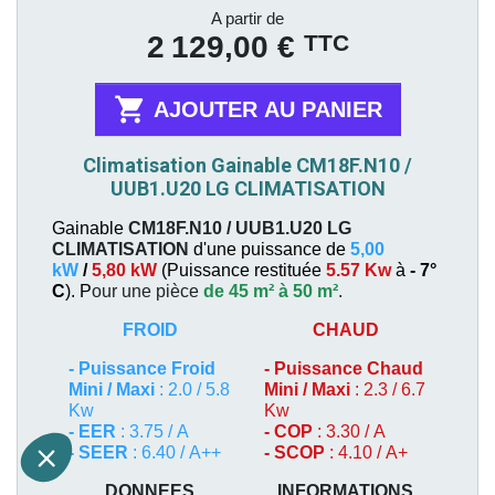
Prix
A partir de
TTC
2 129,00 €

AJOUTER AU PANIER
Climatisation Gainable CM18F.N10 /
UUB1.U20 LG CLIMATISATION
Gainable
CM18F.N10 / UUB1.U20
LG
CLIMATISATION
d'une puissance de
5,00
kW
/
5,80 kW
(
Puissance restituée
5.57 Kw
à
- 7°
C
). P
our une pièce
de 45 m² à 50 m²
.
FROID
CHAUD
-
Puissance Froid
-
Puissance Chaud
Mini / Maxi
: 2.0 / 5.8
Mini / Maxi
: 2.3 / 6.7
Kw
Kw
- EER
: 3.75 / A
- COP
: 3.30 / A
- SEER
: 6.40 / A++
- SCOP
: 4.10 / A+
DONNEES
INFORMATIONS