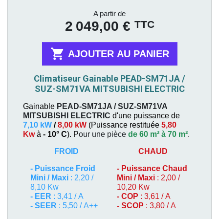
Prix
A partir de
TTC
2 049,00 €

AJOUTER AU PANIER
Climatiseur Gainable PEAD-SM71JA /
SUZ-SM71VA MITSUBISHI ELECTRIC
Gainable
PEAD-SM71JA / SUZ-SM71VA
MITSUBISHI ELECTRIC
d'une puissance de
7,10 kW
/
8,00 kW
(
Puissance restituée
5,80
Kw
à
- 10° C
). P
our une pièce
de 60 m² à 70 m²
.
FROID
CHAUD
-
Puissance Froid
-
Puissance Chaud
Mini / Maxi
: 2,20 /
Mini / Maxi
: 2,00 /
8,10 Kw
10,20 Kw
- EER
: 3,41 / A
- COP
: 3,61 / A
- SEER
: 5,50 / A++
- SCOP
: 3,80 / A