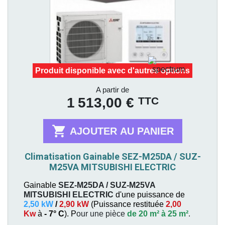
Produit disponible avec d'autres options
Prix
A partir de
TTC
1 513,00 €

AJOUTER AU PANIER
Climatisation Gainable SEZ-M25DA / SUZ-
M25VA MITSUBISHI ELECTRIC
Gainable
SEZ-M25DA / SUZ-M25VA
MITSUBISHI ELECTRIC
d'une puissance de
2,50 kW
/
2,90 kW
(
Puissance restituée
2,00
Kw
à
- 7° C
). P
our une pièce
de 20 m² à 25 m²
.