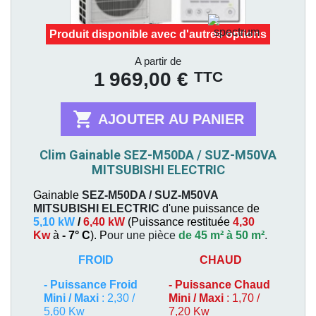
Produit disponible avec d'autres options
Prix
A partir de
TTC
1 969,00 €

AJOUTER AU PANIER
Clim Gainable SEZ-M50DA / SUZ-M50VA
MITSUBISHI ELECTRIC
Gainable
SEZ-M50DA / SUZ-M50VA
MITSUBISHI ELECTRIC
d'une puissance de
5,10 kW
/
6,40 kW
(
Puissance restituée
4,30
Kw
à
- 7° C
). P
our une pièce
de 45 m² à 50 m²
.
FROID
CHAUD
-
Puissance Froid
-
Puissance Chaud
Mini / Maxi
: 2,30 /
Mini / Maxi
: 1,70 /
5,60 Kw
7,20 Kw