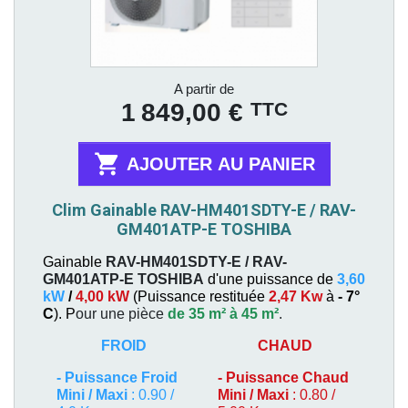
Prix
A partir de
TTC
1 849,00 €

AJOUTER AU PANIER
Clim Gainable RAV-HM401SDTY-E / RAV-
GM401ATP-E TOSHIBA
Gainable
RAV-HM401SDTY-E / RAV-
GM401ATP-E
TOSHIBA
d'une puissance de
3,60
kW
/
4,00 kW
(
Puissance restituée
2,47 Kw
à
- 7°
C
). P
our une pièce
de 35 m² à 45 m²
.
FROID
CHAUD
-
Puissance Froid
-
Puissance Chaud
Mini / Maxi
: 0.90 /
Mini / Maxi
: 0.80 /