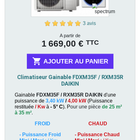
3 avis
Prix
A partir de
TTC
1 669,00 €

AJOUTER AU PANIER
Climatiseur Gainable FDXM35F / RXM35R
DAIKIN
Gainable
FDXM35F / RXM35R
DAIKIN
d'une
puissance de
3,40 kW
/
4,00 kW
(
Puissance
restituée
/ Kw
à
- 5° C
). P
our une pièce
de 25 m²
à 35 m²
.
FROID
CHAUD
-
Puissance Froid
-
Puissance Chaud