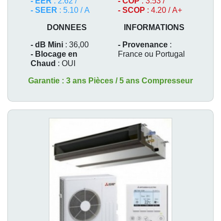
- EER
: 2.62 /
- COP
: 3.53 /
- SEER
: 5.10 / A
- SCOP
: 4.20 / A+
DONNEES
INFORMATIONS
- dB Mini
: 36,00
- Provenance
:
- Blocage en
France ou Portugal
Chaud
: OUI
Garantie : 3 ans Pièces / 5 ans Compresseur