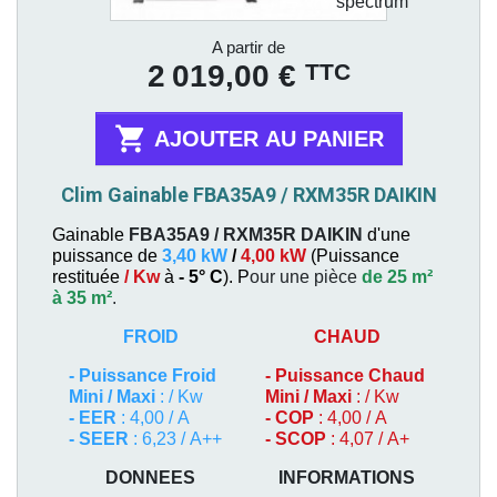
Prix
A partir de
TTC
2 019,00 €

AJOUTER AU PANIER
Clim Gainable FBA35A9 / RXM35R DAIKIN
Gainable
FBA35A9 / RXM35R
DAIKIN
d'une
puissance de
3,40 kW
/
4,00 kW
(
Puissance
restituée
/ Kw
à
- 5° C
). P
our une pièce
de 25 m²
à 35 m²
.
FROID
CHAUD
-
Puissance Froid
-
Puissance Chaud
Mini / Maxi
: / Kw
Mini / Maxi
: / Kw
- EER
: 4,00 / A
- COP
: 4,00 / A
- SEER
: 6,23 / A++
- SCOP
: 4,07 / A+
DONNEES
INFORMATIONS