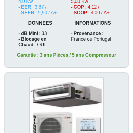
4.0 Kw
5,00 Kw
- EER
: 3.87 /
- COP
: 4.12 /
- SEER
: 5,90 / A+
- SCOP
: 4.00 / A+
DONNEES
INFORMATIONS
- dB Mini
: 33
- Provenance
:
- Blocage en
France ou Portugal
Chaud
: OUI
Garantie : 3 ans Pièces / 5 ans Compresseur