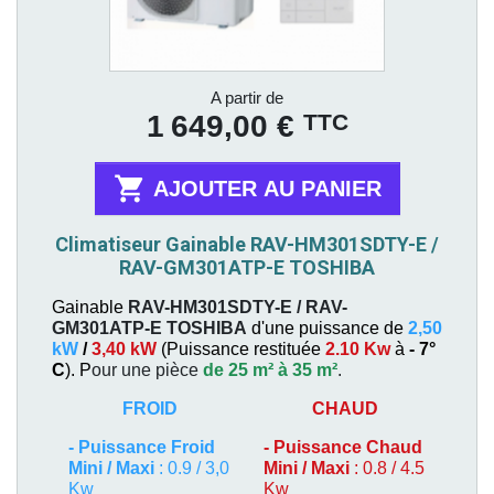
Prix
A partir de
TTC
1 649,00 €

AJOUTER AU PANIER
Climatiseur Gainable RAV-HM301SDTY-E /
RAV-GM301ATP-E TOSHIBA
Gainable
RAV-HM301SDTY-E / RAV-
GM301ATP-E
TOSHIBA
d'une puissance de
2,50
kW
/
3,40 kW
(
Puissance restituée
2.10 Kw
à
- 7°
C
). P
our une pièce
de 25 m² à 35 m²
.
FROID
CHAUD
-
Puissance Froid
-
Puissance Chaud
Mini / Maxi
: 0.9 / 3,0
Mini / Maxi
: 0.8 / 4.5
Kw
Kw