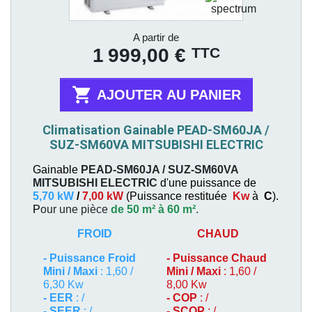
Prix
A partir de
TTC
1 999,00 €

AJOUTER AU PANIER
Climatisation Gainable PEAD-SM60JA /
SUZ-SM60VA MITSUBISHI ELECTRIC
Gainable
PEAD-SM60JA / SUZ-SM60VA
MITSUBISHI ELECTRIC
d'une puissance de
5,70 kW
/
7,00 kW
(
Puissance restituée
Kw
à
C
).
P
our une pièce
de 50 m² à 60 m²
.
FROID
CHAUD
-
Puissance Froid
-
Puissance Chaud
Mini / Maxi
: 1,60 /
Mini / Maxi
: 1,60 /
6,30 Kw
8,00 Kw
- EER
: /
- COP
: /
- SEER
: /
- SCOP
: /