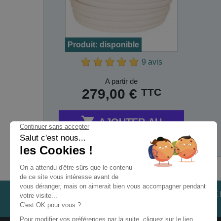
Produit: disponible
9 avis
Prix
A partir de
TTC
279,00 €

AJOUTER AU
PANIER
Affichage 1-4 de 4 article(s)
LES TÉMOIGNAGES
NOTRE
CLIENTS