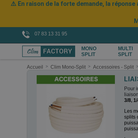
⚠️ En raison de la forte demande, la réponse 
M
07 83 13 31 95
MONO
MULTI
SPLIT
SPLIT
Accueil
Clim Mono-Split
Accessoires - Split
LIA
Pour i
liaiso
3/8, 1/
Les mo
splits
puissa
puissa