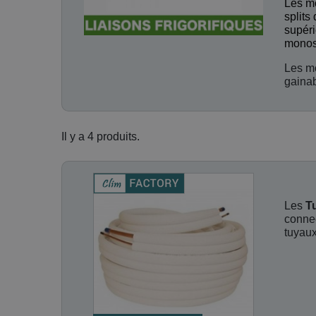
Les mo
splits
supéri
monosp
Les mo
gainab
Il y a 4 produits.
Les
T
connec
tuyaux