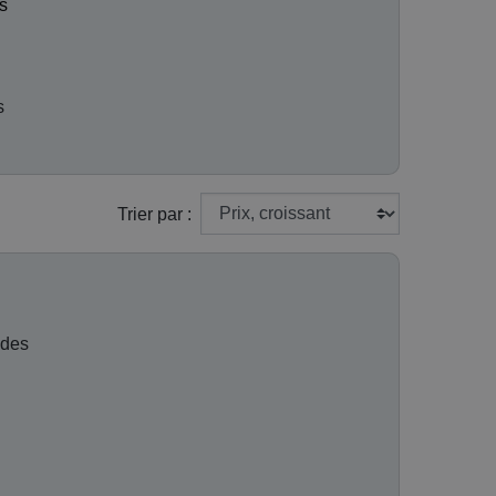
s
s
Trier par :
 des