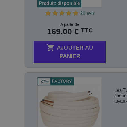
Produit: disponible
20 avis
Prix
A partir de
TTC
169,00 €

AJOUTER AU
PANIER
Les
T
connec
tuyaux