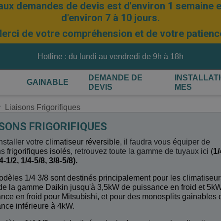
aux demandes de devis est d'environ 1 semaine et
d'environ 7 à 10 jours.
erci de votre compréhension et de votre patienc
Hotline : du lundi au vendredi de 9h à 18h
DEMANDE DE
INSTALLAT
GAINABLE
DEVIS
MES
Liaisons Frigorifiques
ISONS FRIGORIFIQUES
nstaller votre
climatiseur réversible
, il faudra vous équiper de
ns
frigorifiques isolés
, retrouvez toute la gamme de tuyaux ici
(
1/
4-1/2, 1/4-5/8, 3/8-5/8).
dèles 1/4 3/8 sont destinés principalement pour les climatiseur
 de la gamme Daikin jusqu'à 3,5kW de puissance en froid et 5k
nce en froid pour Mitsubishi, et pour des monosplits gainables 
nce inférieure à 4kW.