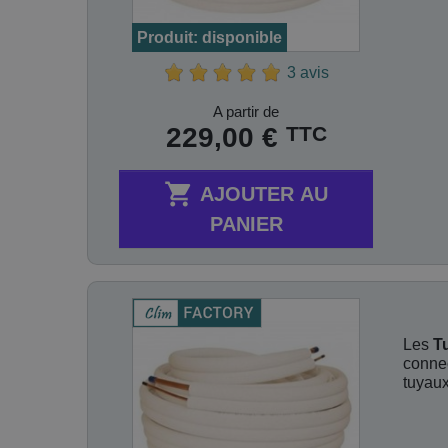
Produit: disponible
3 avis
Prix
A partir de
TTC
229,00 €

AJOUTER AU
PANIER
Les
T
connec
tuyaux