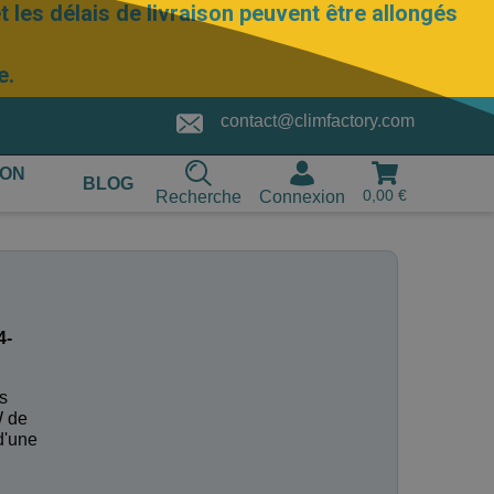
 les délais de livraison peuvent être allongés
e.
contact@climfactory.com
ION
BLOG
0,00 €
Recherche
Connexion
4-
s
W de
d'une