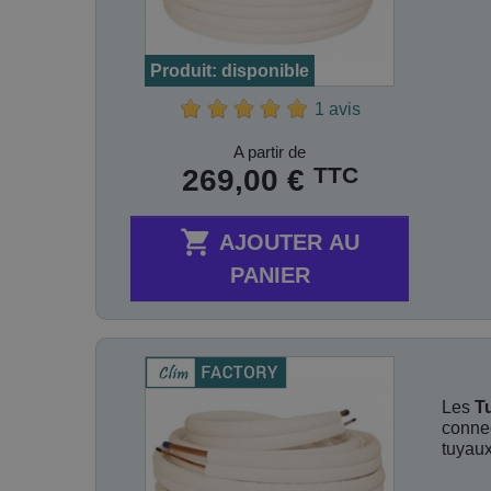
Produit: disponible
1 avis
Prix
A partir de
TTC
269,00 €

AJOUTER AU
PANIER
Les
T
connec
tuyaux