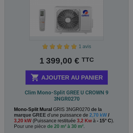
1 avis
Prix
TTC
1 399,00 €

AJOUTER AU PANIER
Clim Mono-Split GREE U CROWN 9
3NGR0270
Mono-Split Mural
GRIS 3NGR0270
de la
marque GREE
d'une puissance de
2,70 kW
/
3,20 kW
(
Puissance restituée
3,2 Kw
à
- 15° C
).
P
our une pièce
de 20 m² à 30 m²
.