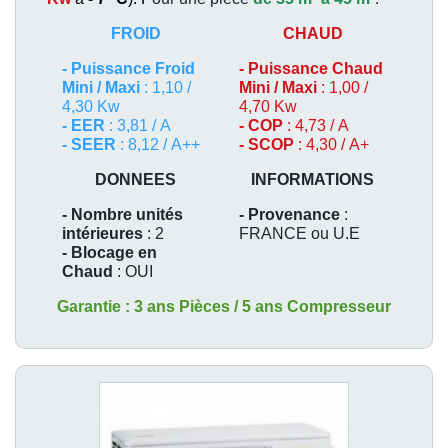
FROID
CHAUD
-
Puissance Froid
-
Puissance Chaud
Mini / Maxi
: 1,10 /
Mini / Maxi
: 1,00 /
4,30 Kw
4,70 Kw
- EER
: 3,81 / A
- COP
: 4,73 / A
- SEER
: 8,12 / A++
- SCOP
: 4,30 / A+
DONNEES
INFORMATIONS
- Nombre unités
- Provenance
:
intérieures
: 2
FRANCE ou U.E
- Blocage en
Chaud
: OUI
Garantie : 3 ans Pièces / 5 ans Compresseur