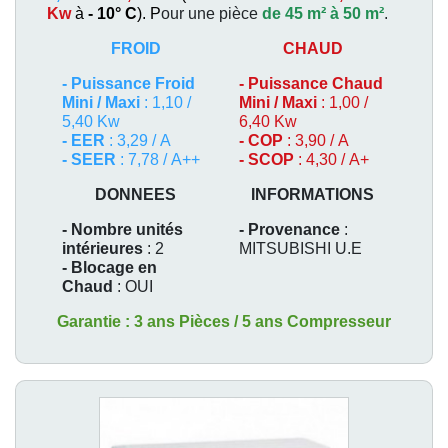
Kw
à
- 10° C
). P
our une pièce
de 45 m² à 50 m²
.
FROID
CHAUD
-
Puissance Froid
-
Puissance Chaud
Mini / Maxi
: 1,10 /
Mini / Maxi
: 1,00 /
5,40 Kw
6,40 Kw
- EER
: 3,29 / A
- COP
: 3,90 / A
- SEER
: 7,78 / A++
- SCOP
: 4,30 / A+
DONNEES
INFORMATIONS
- Nombre unités
- Provenance
:
intérieures
: 2
MITSUBISHI U.E
- Blocage en
Chaud
: OUI
Garantie : 3 ans Pièces / 5 ans Compresseur