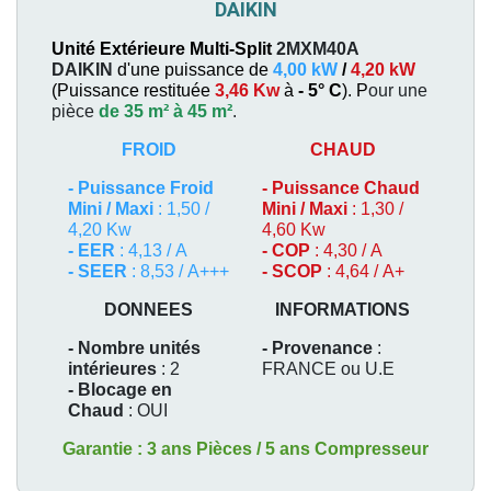
DAIKIN
Unité Extérieure Multi-Split
2MXM40A
DAIKIN
d'une puissance de
4,00 kW
/
4,20 kW
(
Puissance restituée
3,46 Kw
à
- 5° C
). P
our une
pièce
de 35 m² à 45 m²
.
FROID
CHAUD
-
Puissance Froid
-
Puissance Chaud
Mini / Maxi
: 1,50 /
Mini / Maxi
: 1,30 /
4,20 Kw
4,60 Kw
- EER
: 4,13 / A
- COP
: 4,30 / A
- SEER
: 8,53 / A+++
- SCOP
: 4,64 / A+
DONNEES
INFORMATIONS
- Nombre unités
- Provenance
:
intérieures
: 2
FRANCE ou U.E
- Blocage en
Chaud
: OUI
Garantie : 3 ans Pièces / 5 ans Compresseur