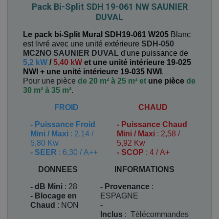
Pack Bi-Split SDH 19-061 NW SAUNIER
DUVAL
Le pack bi-Split Mural SDH19-061 W205
Blanc
est livré avec une unité extérieure
SDH-050
MC2NO
SAUNIER DUVAL
d'une puissance de
5,2 kW
/
5,40 kW
et une unité intérieure 19-025
NWI +
une unité intérieure 19-035 NWI
.
P
our une pièce
de 20 m² à 25 m² et
une pièce
de
30 m² à 35 m²
.
FROID
CHAUD
-
Puissance Froid
-
Puissance Chaud
Mini / Maxi
: 2,14 /
Mini / Maxi
: 2,58 /
5,80 Kw
5,92 Kw
- SEER
: 6,30 / A++
- SCOP
: 4 / A+
DONNEES
INFORMATIONS
- dB Mini
: 28
- Provenance
:
- Blocage en
ESPAGNE
Chaud
: NON
-
Inclus
:
Télécommandes