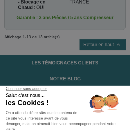
- Blocage en
FRANCE
Chaud
: OUI
Garantie : 3 ans Pièces / 5 ans Compresseur
Affichage 1-13 de 13 article(s)

Retour en haut
LES TÉMOIGNAGES CLIENTS
NOTRE BLOG
DEVENIR INSTALLATEUR
NOTRE SERVICE APRÈS VENTE
NOS PARTENAIRES OFFICIELS