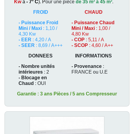
Kw
à
- 7° C
). P
our une pièce
de 35 m² à 45 m²
.
FROID
CHAUD
-
Puissance Froid
-
Puissance Chaud
Mini / Maxi
: 1,10 /
Mini / Maxi
: 1,00 /
4,30 Kw
4,80 Kw
- EER
: 4,20 / A
- COP
: 5,11 / A
- SEER
: 8,69 / A+++
- SCOP
: 4,60 / A++
DONNEES
INFORMATIONS
- Nombre unités
- Provenance
:
intérieures
: 2
FRANCE ou U.E
- Blocage en
Chaud
: OUI
Garantie : 3 ans Pièces / 5 ans Compresseur