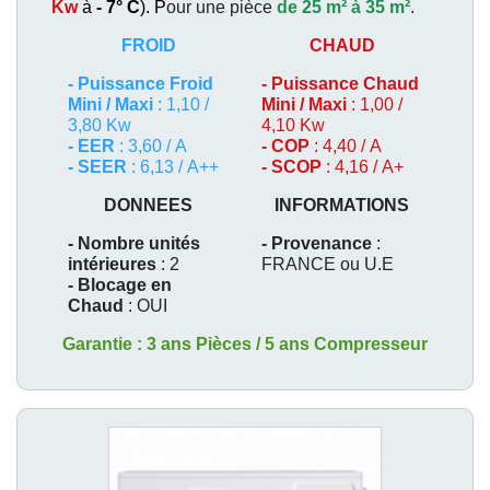
Kw
à
- 7° C
). P
our une pièce
de 25 m² à 35 m²
.
FROID
CHAUD
-
Puissance Froid
-
Puissance Chaud
Mini / Maxi
: 1,10 /
Mini / Maxi
: 1,00 /
3,80 Kw
4,10 Kw
- EER
: 3,60 / A
- COP
: 4,40 / A
- SEER
: 6,13 / A++
- SCOP
: 4,16 / A+
DONNEES
INFORMATIONS
- Nombre unités
- Provenance
:
intérieures
: 2
FRANCE ou U.E
- Blocage en
Chaud
: OUI
Garantie : 3 ans Pièces / 5 ans Compresseur