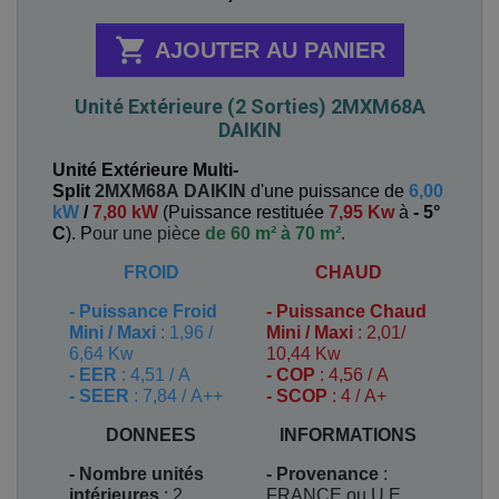

AJOUTER AU PANIER
Unité Extérieure (2 Sorties) 2MXM68A
DAIKIN
Unité Extérieure Multi-
Split
2MXM68A
DAIKIN
d'une puissance de
6,00
kW
/
7,80 kW
(
Puissance restituée
7,95 Kw
à
- 5°
C
). P
our une pièce
de 60 m² à 70 m²
.
FROID
CHAUD
-
Puissance Froid
-
Puissance Chaud
Mini / Maxi
: 1,96 /
Mini / Maxi
: 2,01/
6,64 Kw
10,44 Kw
- EER
: 4,51 / A
- COP
: 4,56 / A
- SEER
: 7,84 / A++
- SCOP
: 4 / A+
DONNEES
INFORMATIONS
- Nombre unités
- Provenance
:
intérieures
: 2
FRANCE ou U.E