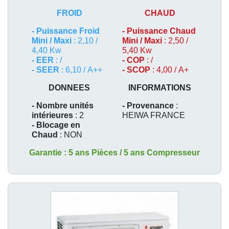
FROID
CHAUD
-
Puissance Froid
-
Puissance Chaud
Mini / Maxi
: 2,10 /
Mini / Maxi
: 2,50 /
4,40 Kw
5,40 Kw
- EER
: /
- COP
: /
- SEER
: 6,10 / A++
- SCOP
: 4,00 / A+
DONNEES
INFORMATIONS
- Nombre unités
- Provenance
:
intérieures
: 2
HEIWA FRANCE
- Blocage en
Chaud
: NON
Garantie : 5 ans Pièces / 5 ans Compresseur