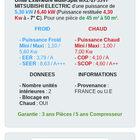
Unité Extérieure Multi-Split
MXZ-2F53VF
MITSUBISHI ELECTRIC
d'une puissance de
5,30 kW
/
6,40 kW
(
Puissance restituée
4,30
Kw
à
- 7° C
). P
our une pièce
de 45 m² à 50 m²
.
FROID
CHAUD
-
Puissance Froid
-
Puissance Chaud
Mini / Maxi
: 1,10 /
Mini / Maxi
: 1,00 /
5,60 Kw
7,00 Kw
- EER
: 3,79 / A
- COP
: 4,10 / A
- SEER
: 8,63 / A+++
- SCOP
: 4,60 / A++
DONNEES
INFORMATIONS
- Nombre unités
- Provenance
:
intérieures
: 2
FRANCE ou U.E
- Blocage en
Chaud
: OUI
Garantie : 3 ans Pièces / 5 ans Compresseur