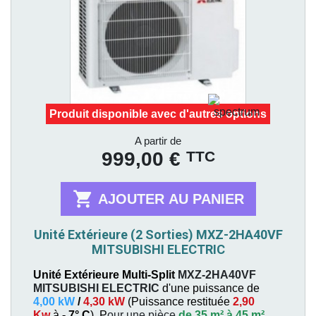
Produit disponible avec d'autres options
Prix
A partir de
TTC
999,00 €

AJOUTER AU PANIER
Unité Extérieure (2 Sorties) MXZ-2HA40VF
MITSUBISHI ELECTRIC
Unité Extérieure Multi-Split
MXZ-2HA40VF
MITSUBISHI ELECTRIC
d'une puissance de
4,00 kW
/
4,30 kW
(
Puissance restituée
2,90
Kw
à
- 7° C
). P
our une pièce
de 35 m² à 45 m²
.