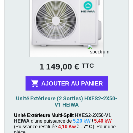
Prix
TTC
1 149,00 €

AJOUTER AU PANIER
Unité Extérieure (2 Sorties) HXES2-2X50-
V1 HEIWA
Unité Extérieure Multi-Split
HXES2-2X50-V1
HEIWA
d'une puissance de
5,20 kW
/
5,40 kW
(
Puissance restituée
4,10 Kw
à
- 7° C
). P
our une
pièce
.