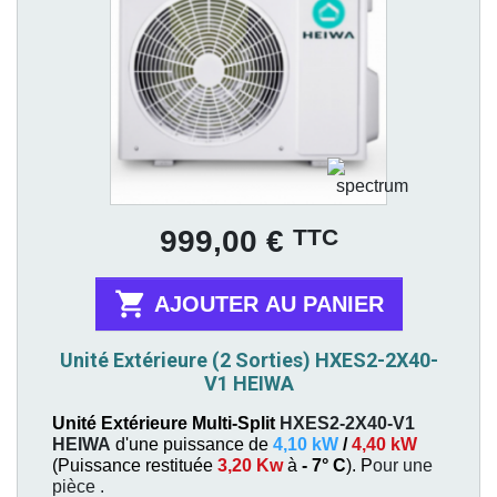
Prix
TTC
999,00 €

AJOUTER AU PANIER
Unité Extérieure (2 Sorties) HXES2-2X40-
V1 HEIWA
Unité Extérieure Multi-Split
HXES2-2X40-V1
HEIWA
d'une puissance de
4,10 kW
/
4,40 kW
(
Puissance restituée
3,20 Kw
à
- 7° C
). P
our une
pièce
.