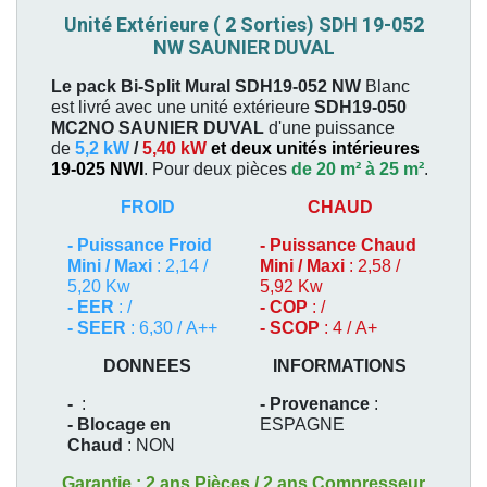
Unité Extérieure ( 2 Sorties) SDH 19-052
NW SAUNIER DUVAL
Le pack Bi-Split Mural SDH19-052 NW
Blanc
est livré avec une unité extérieure
SDH19-050
MC2NO
SAUNIER DUVAL
d'une puissance
de
5,2 kW
/
5,40 kW
et deux unités intérieures
19-025 NWI
. P
our deux pièces
de 20 m² à 25 m²
.
FROID
CHAUD
-
Puissance Froid
-
Puissance Chaud
Mini / Maxi
: 2,14 /
Mini / Maxi
: 2,58 /
5,20 Kw
5,92 Kw
- EER
: /
- COP
: /
- SEER
: 6,30 / A++
- SCOP
: 4 / A+
DONNEES
INFORMATIONS
-
:
- Provenance
:
- Blocage en
ESPAGNE
Chaud
: NON
Garantie : 2 ans Pièces / 2 ans Compresseur