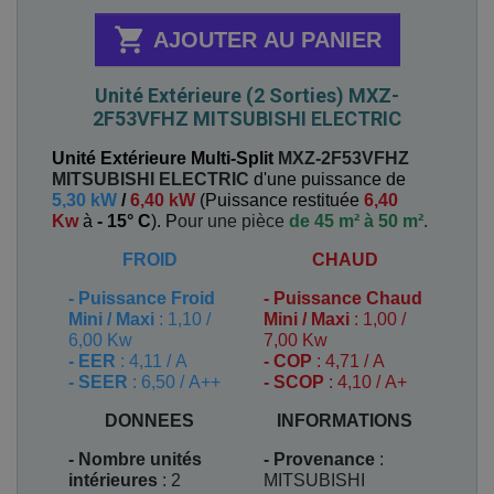

AJOUTER AU PANIER
Unité Extérieure (2 Sorties) MXZ-
2F53VFHZ MITSUBISHI ELECTRIC
Unité Extérieure Multi-Split
MXZ-2F53VFHZ
MITSUBISHI ELECTRIC
d'une puissance de
5,30 kW
/
6,40 kW
(
Puissance restituée
6,40
Kw
à
- 15° C
). P
our une pièce
de 45 m² à 50 m²
.
FROID
CHAUD
-
Puissance Froid
-
Puissance Chaud
Mini / Maxi
: 1,10 /
Mini / Maxi
: 1,00 /
6,00 Kw
7,00 Kw
- EER
: 4,11 / A
- COP
: 4,71 / A
- SEER
: 6,50 / A++
- SCOP
: 4,10 / A+
DONNEES
INFORMATIONS
- Nombre unités
- Provenance
:
intérieures
: 2
MITSUBISHI