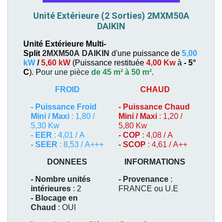
Unité Extérieure (2 Sorties) 2MXM50A
DAIKIN
Unité Extérieure Multi-
Split
2MXM50A
DAIKIN
d'une puissance de
5,00
kW
/
5,60 kW
(
Puissance restituée
4,00 Kw
à
- 5°
C
). P
our une pièce
de 45 m² à 50 m²
.
FROID
CHAUD
-
Puissance Froid
-
Puissance Chaud
Mini / Maxi
: 1,80 /
Mini / Maxi
: 1,20 /
5,30 Kw
5,80 Kw
- EER
: 4,01 / A
- COP
: 4,08 / A
- SEER
: 8,53 / A+++
- SCOP
: 4,61 / A++
DONNEES
INFORMATIONS
- Nombre unités
- Provenance
:
intérieures
: 2
FRANCE ou U.E
- Blocage en
Chaud
: OUI