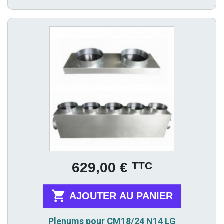
Prix
TTC
629,00 €

AJOUTER AU PANIER
Plenums pour CM18/24 N14 LG