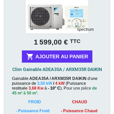
Prix
TTC
1 599,00 €

AJOUTER AU PANIER
Clim Gainable ADEA35A / ARXM35R DAIKIN
Gainable
ADEA35A / ARXM35R
DAIKIN
d'une
puissance de
3,50 kW
/
4 kW
(
Puissance
restituée
3,68 Kw
à
- 10° C
). P
our une pièce
de
45 m² à 50 m²
.
FROID
CHAUD
-
Puissance Froid
-
Puissance Chaud