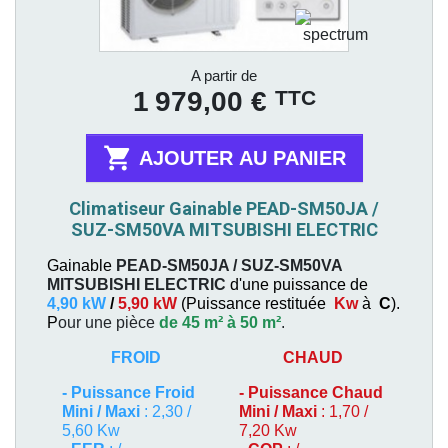
Prix
A partir de
TTC
1 979,00 €

AJOUTER AU PANIER
Climatiseur Gainable PEAD-SM50JA /
SUZ-SM50VA MITSUBISHI ELECTRIC
Gainable
PEAD-SM50JA / SUZ-SM50VA
MITSUBISHI ELECTRIC
d'une puissance de
4,90 kW
/
5,90 kW
(
Puissance restituée
Kw
à
C
).
P
our une pièce
de 45 m² à 50 m²
.
FROID
CHAUD
-
Puissance Froid
-
Puissance Chaud
Mini / Maxi
: 2,30 /
Mini / Maxi
: 1,70 /
5,60 Kw
7,20 Kw