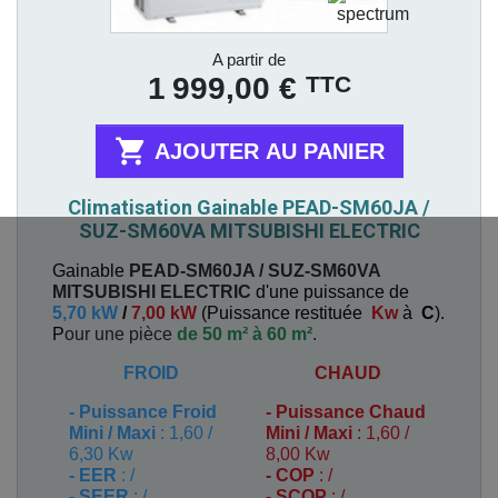
Prix
A partir de
TTC
1 999,00 €

AJOUTER AU PANIER
Climatisation Gainable PEAD-SM60JA /
SUZ-SM60VA MITSUBISHI ELECTRIC
Gainable
PEAD-SM60JA / SUZ-SM60VA
MITSUBISHI ELECTRIC
d'une puissance de
5,70 kW
/
7,00 kW
(
Puissance restituée
Kw
à
C
).
P
our une pièce
de 50 m² à 60 m²
.
FROID
CHAUD
-
Puissance Froid
-
Puissance Chaud
Mini / Maxi
: 1,60 /
Mini / Maxi
: 1,60 /
6,30 Kw
8,00 Kw
- EER
: /
- COP
: /
- SEER
: /
- SCOP
: /