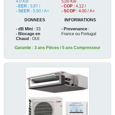
4.0 Kw
5,00 Kw
- EER
: 3.87 /
- COP
: 4.12 /
- SEER
: 5,90 / A+
- SCOP
: 4.00 / A+
DONNEES
INFORMATIONS
- dB Mini
: 33
- Provenance
:
- Blocage en
France ou Portugal
Chaud
: OUI
Garantie : 3 ans Pièces / 5 ans Compresseur