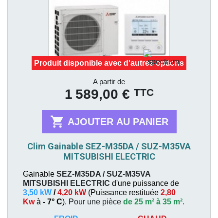
Produit disponible avec d'autres options
Prix
A partir de
TTC
1 589,00 €

AJOUTER AU PANIER
Clim Gainable SEZ-M35DA / SUZ-M35VA
MITSUBISHI ELECTRIC
Gainable
SEZ-M35DA / SUZ-M35VA
MITSUBISHI ELECTRIC
d'une puissance de
3,50 kW
/
4,20 kW
(
Puissance restituée
2,80
Kw
à
- 7° C
). P
our une pièce
de 25 m² à 35 m²
.