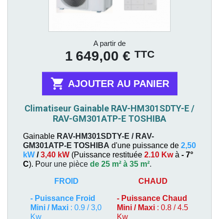
Prix
A partir de
TTC
1 649,00 €

AJOUTER AU PANIER
Climatiseur Gainable RAV-HM301SDTY-E /
RAV-GM301ATP-E TOSHIBA
Gainable
RAV-HM301SDTY-E / RAV-
GM301ATP-E
TOSHIBA
d'une puissance de
2,50
kW
/
3,40 kW
(
Puissance restituée
2.10 Kw
à
- 7°
C
). P
our une pièce
de 25 m² à 35 m²
.
FROID
CHAUD
-
Puissance Froid
-
Puissance Chaud
Mini / Maxi
: 0.9 / 3,0
Mini / Maxi
: 0.8 / 4.5
Kw
Kw