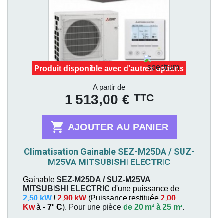
Produit disponible avec d'autres options
Prix
A partir de
TTC
1 513,00 €

AJOUTER AU PANIER
Climatisation Gainable SEZ-M25DA / SUZ-
M25VA MITSUBISHI ELECTRIC
Gainable
SEZ-M25DA / SUZ-M25VA
MITSUBISHI ELECTRIC
d'une puissance de
2,50 kW
/
2,90 kW
(
Puissance restituée
2,00
Kw
à
- 7° C
). P
our une pièce
de 20 m² à 25 m²
.