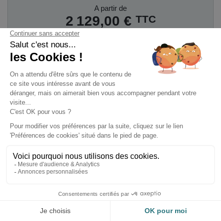
Prix
A partir de
TTC
2 129,00 €

AJOUTER AU PANIER
Climatisation Gainable CM18F.N10 /
UUB1.U20 LG CLIMATISATION
Gainable
CM18F.N10 / UUB1.U20
LG
CLIMATISATION
d'une puissance de
5,00
kW
/
5,80 kW
(
Puissance restituée
5.57 Kw
à
- 7°
C
). P
our une pièce
de 45 m² à 50 m²
.
FROID
CHAUD
-
Puissance Froid
-
Puissance Chaud
Mini / Maxi
: 2.0 / 5.8
Mini / Maxi
: 2.3 / 6.7
Kw
Kw
- EER
: 3.75 / A
- COP
: 3.30 / A
- SEER
: 6.40 / A++
- SCOP
: 4.10 / A+
DONNEES
INFORMATIONS