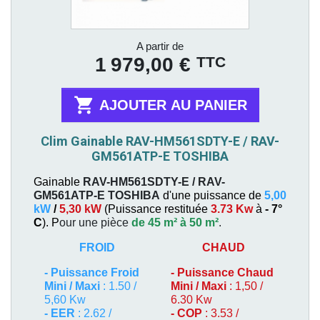
Prix
A partir de
TTC
1 979,00 €

AJOUTER AU PANIER
Clim Gainable RAV-HM561SDTY-E / RAV-
GM561ATP-E TOSHIBA
Gainable
RAV-HM561SDTY-E / RAV-
GM561ATP-E
TOSHIBA
d'une puissance de
5,00
kW
/
5,30 kW
(
Puissance restituée
3.73 Kw
à
- 7°
C
). P
our une pièce
de 45 m² à 50 m²
.
FROID
CHAUD
-
Puissance Froid
-
Puissance Chaud
Mini / Maxi
: 1.50 /
Mini / Maxi
: 1,50 /
5,60 Kw
6.30 Kw
- EER
: 2.62 /
- COP
: 3.53 /