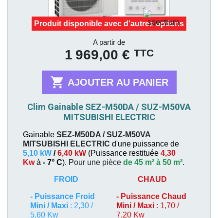
Produit disponible avec d'autres options
Prix
A partir de
TTC
1 969,00 €

AJOUTER AU PANIER
Clim Gainable SEZ-M50DA / SUZ-M50VA
MITSUBISHI ELECTRIC
Gainable
SEZ-M50DA / SUZ-M50VA
MITSUBISHI ELECTRIC
d'une puissance de
5,10 kW
/
6,40 kW
(
Puissance restituée
4,30
Kw
à
- 7° C
). P
our une pièce
de 45 m² à 50 m²
.
FROID
CHAUD
-
Puissance Froid
-
Puissance Chaud
Mini / Maxi
: 2,30 /
Mini / Maxi
: 1,70 /
5,60 Kw
7,20 Kw