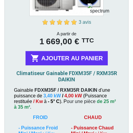
3 avis
Prix
A partir de
TTC
1 669,00 €

AJOUTER AU PANIER
Climatiseur Gainable FDXM35F / RXM35R
DAIKIN
Gainable
FDXM35F / RXM35R
DAIKIN
d'une
puissance de
3,40 kW
/
4,00 kW
(
Puissance
restituée
/ Kw
à
- 5° C
). P
our une pièce
de 25 m²
à 35 m²
.
FROID
CHAUD
-
Puissance Froid
-
Puissance Chaud