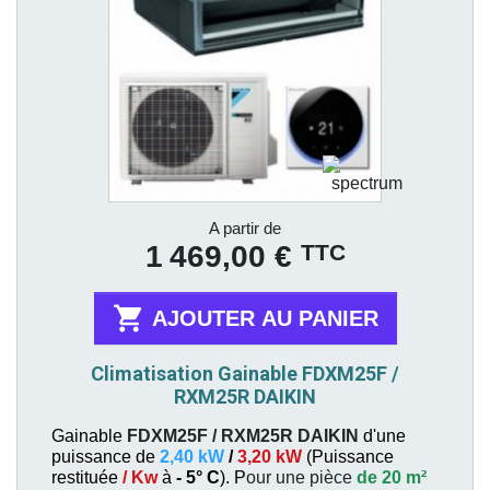
Prix
A partir de
TTC
1 469,00 €

AJOUTER AU PANIER
Climatisation Gainable FDXM25F /
RXM25R DAIKIN
Gainable
FDXM25F / RXM25R
DAIKIN
d'une
puissance de
2,40 kW
/
3,20 kW
(
Puissance
restituée
/ Kw
à
- 5° C
). P
our une pièce
de 20 m²