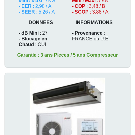
Mini / Maxi
: / Kw
Mini / Maxi
: / Kw
- EER
: 2,98 / A
- COP
: 3,48 / B
- SEER
: 5,26 / A
- SCOP
: 3,88 / A
DONNEES
INFORMATIONS
- dB Mini
: 27
- Provenance
:
- Blocage en
FRANCE ou U.E
Chaud
: OUI
Garantie : 3 ans Pièces / 5 ans Compresseur