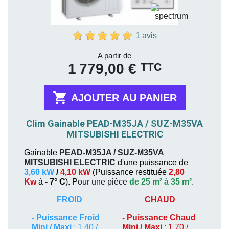
1 avis
Prix
A partir de
TTC
1 779,00 €

AJOUTER AU PANIER
Clim Gainable PEAD-M35JA / SUZ-M35VA
MITSUBISHI ELECTRIC
Gainable
PEAD-M35JA / SUZ-M35VA
MITSUBISHI ELECTRIC
d'une puissance de
3,60 kW
/
4,10 kW
(
Puissance restituée
2,80
Kw
à
- 7° C
). P
our une pièce
de 25 m² à 35 m²
.
FROID
CHAUD
-
Puissance Froid
-
Puissance Chaud
Mini / Maxi
: 1,40 /
Mini / Maxi
: 1,70 /