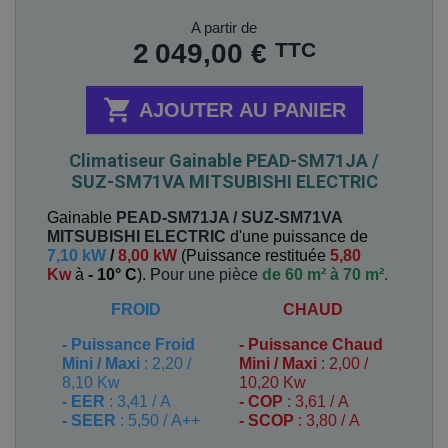
Prix
A partir de
TTC
2 049,00 €

AJOUTER AU PANIER
Climatiseur Gainable PEAD-SM71JA /
SUZ-SM71VA MITSUBISHI ELECTRIC
Gainable
PEAD-SM71JA / SUZ-SM71VA
MITSUBISHI ELECTRIC
d'une puissance de
7,10 kW
/
8,00 kW
(
Puissance restituée
5,80
Kw
à
- 10° C
). P
our une pièce
de 60 m² à 70 m²
.
FROID
CHAUD
-
Puissance Froid
-
Puissance Chaud
Mini / Maxi
: 2,20 /
Mini / Maxi
: 2,00 /
8,10 Kw
10,20 Kw
- EER
: 3,41 / A
- COP
: 3,61 / A
- SEER
: 5,50 / A++
- SCOP
: 3,80 / A