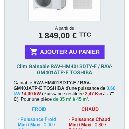
Prix
A partir de
TTC
1 849,00 €

AJOUTER AU PANIER
Clim Gainable RAV-HM401SDTY-E / RAV-
GM401ATP-E TOSHIBA
Gainable
RAV-HM401SDTY-E / RAV-
GM401ATP-E
TOSHIBA
d'une puissance de
3,60
kW
/
4,00 kW
(
Puissance restituée
2,47 Kw
à
- 7°
C
). P
our une pièce
de 35 m² à 45 m²
.
FROID
CHAUD
-
Puissance Froid
-
Puissance Chaud
Mini / Maxi
: 0.90 /
Mini / Maxi
: 0.80 /