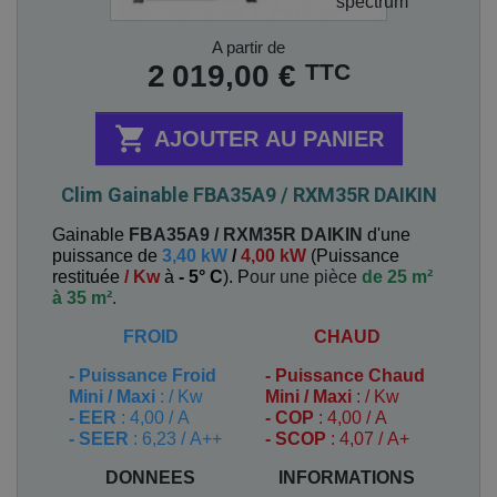
Prix
A partir de
TTC
2 019,00 €

AJOUTER AU PANIER
Clim Gainable FBA35A9 / RXM35R DAIKIN
Gainable
FBA35A9 / RXM35R
DAIKIN
d'une
puissance de
3,40 kW
/
4,00 kW
(
Puissance
restituée
/ Kw
à
- 5° C
). P
our une pièce
de 25 m²
à 35 m²
.
FROID
CHAUD
-
Puissance Froid
-
Puissance Chaud
Mini / Maxi
: / Kw
Mini / Maxi
: / Kw
- EER
: 4,00 / A
- COP
: 4,00 / A
- SEER
: 6,23 / A++
- SCOP
: 4,07 / A+
DONNEES
INFORMATIONS