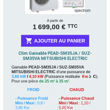
Prix
A partir de
TTC
1 699,00 €

AJOUTER AU PANIER
Clim Gainable PEAD-SM35JA / SUZ-
SM35VA MITSUBISHI ELECTRIC
Gainable
PEAD-SM35JA / SUZ-SM35VA
MITSUBISHI ELECTRIC
d'une puissance de
3,60 kW
/
4,10 kW
(
Puissance restituée
Kw
à
C
).
P
our une pièce
de 25 m² à 35 m²
.
FROID
CHAUD
-
Puissance Froid
-
Puissance Chaud
Mini / Maxi
: 0,8 /
Mini / Maxi
: 1,10 /
3,90 Kw
5,00 Kw