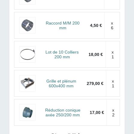
Raccord M/M 200
x
4,50 €
mm
6
Lot de 10 Colliers
x
18,00 €
200 mm
1
Grille et plénum
x
279,00 €
600x400 mm
1
Réduction conique
x
17,00 €
axée 250/200 mm
2