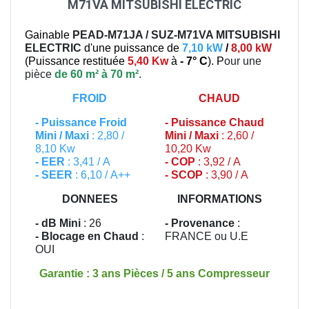
M71VA MITSUBISHI ELECTRIC
Gainable
PEAD-M71JA / SUZ-M71VA
MITSUBISHI
ELECTRIC
d'une puissance de
7,10 kW
/
8,00 kW
(
Puissance restituée
5,40 Kw
à
- 7° C
). P
our une
pièce
de 60 m² à 70 m²
.
FROID
CHAUD
-
Puissance Froid
-
Puissance Chaud
Mini / Maxi
: 2,80 /
Mini / Maxi
: 2,60 /
8,10 Kw
10,20 Kw
- EER
: 3,41 / A
- COP
: 3,92 / A
- SEER
: 6,10 / A++
- SCOP
: 3,90 / A
DONNEES
INFORMATIONS
- dB Mini
: 26
- Provenance
:
- Blocage en Chaud
:
FRANCE ou U.E
OUI
Garantie : 3 ans Pièces / 5 ans Compresseur