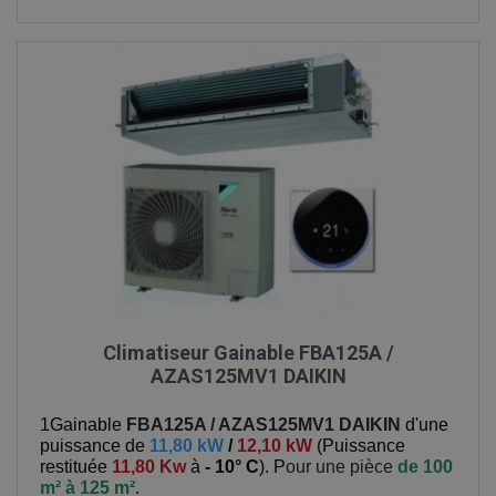
Climatiseur Gainable FBA125A /
AZAS125MV1 DAIKIN
1Gainable
FBA125A / AZAS125MV1
DAIKIN
d'une
puissance de
11,80 kW
/
12,10 kW
(
Puissance
restituée
11,80 Kw
à
- 10° C
). P
our une pièce
de 100
m² à 125 m²
.