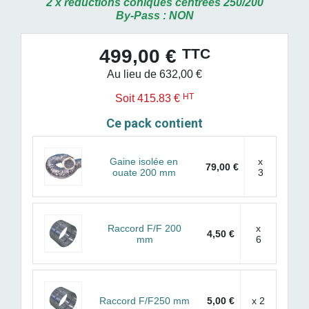
2 x réductions coniques centrées 250/200
By-Pass : NON
TTC
499,00 €
Au lieu de 632,00 €
HT
Soit 415.83 €
Ce pack contient
Gaine isolée en
x
79,00 €
ouate 200 mm
3
Raccord F/F 200
x
4,50 €
mm
6
Raccord F/F250 mm
5,00 €
x 2