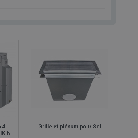

Aperçu rapide
à 4
Grille et plénum pour Sol
IKIN