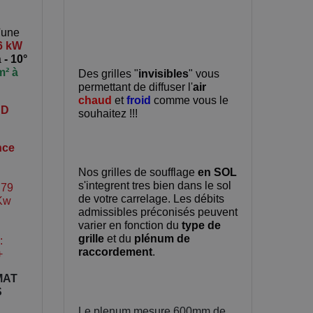
'une
6 kW
à
- 10°
m² à
Des grilles "
invisibles
" vous
permettant de diffuser l'
air
chaud
et
froid
comme vous le
UD
souhaitez !!!
nce
Nos grilles de soufflage
en SOL
s'integrent tres bien dans le sol
,79
de votre carrelage. Les débits
 Kw
admissibles préconisés peuvent
varier en fonction du
type de
grille
et du
plénum de
:
raccordement
.
+
MAT
S
Le plenum mesure 600mm de