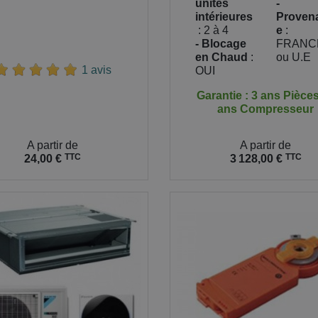
unités
-
intérieures
Proven
: 2 à 4
e
:
- Blocage
FRANC
en Chaud
:
ou U.E
1 avis
OUI
Garantie : 3 ans Pièces
ans Compresseur
Prix
A partir de
A partir de
TTC
TTC
24,00 €
3 128,00 €