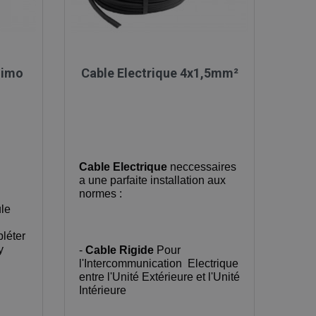

Aperçu rapide
limo
Cable Electrique 4x1,5mm²
Cable Electrique
neccessaires
a une parfaite installation aux
normes :
le
pléter
y
-
Cable Rigide
Pour
l'Intercommunication Electrique
entre l'Unité Extérieure et l'Unité
Intérieure