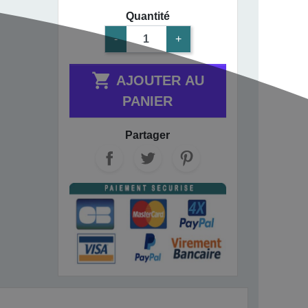
Quantité
-
+

AJOUTER AU
PANIER
Partager