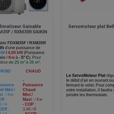

Aperçu rapide

Aperçu rapide
limatiseur Gainable
Servomoteur plat Bel
M35F / RXM35R DAIKIN
able
FDXM35F / RXM35R
IN
d'une puissance de
 kW
/
4,00 kW
(
Puissance
tuée
/ Kw
à
- 5° C
). P
our
pièce
de 25 m² à 35 m²
.
FROID
CHAUD
Le ServoMoteur Plat
régu
-
le débit d'air en ouvrant ou
issance
Puissance
fermant le volet. Pour com
id Mini /
Chaud
votre installation, il faudra 
xi
: / Kw
Mini /
joindre les thermostats.
EER
:
Maxi
: / Kw
8 / A
- COP
:
SEER
:
3,48 / B
6 / A
- SCOP
: