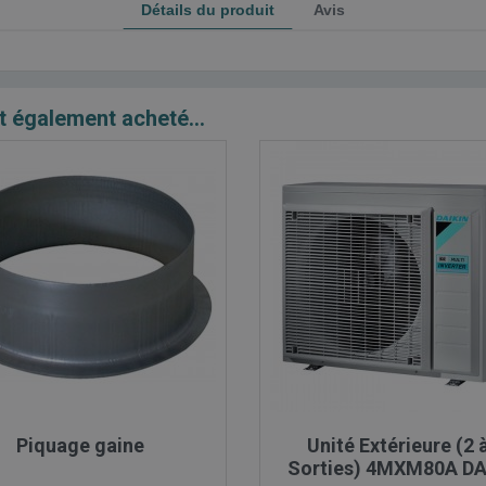
Détails du produit
Avis
t également acheté...

Aperçu rapide

Aperçu rapide
Piquage gaine
Unité Extérieure (2 
Sorties) 4MXM80A DA