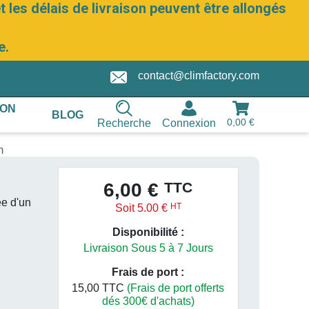
 les délais de livraison peuvent être allongés
e.
contact@climfactory.com
ION
BLOG
0,00 €
Recherche
Connexion
m
TTC
6,00 €
ée d'un
HT
Soit 5.00 €
Disponibilité :
Livraison Sous 5 à 7 Jours
Frais de port :
15,00 TTC
(Frais de port offerts
dés 300€ d'achats)