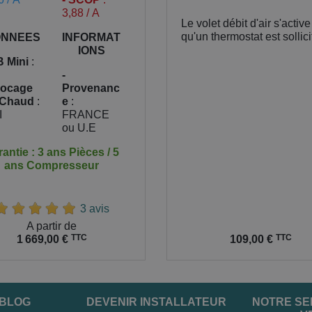
3,88 / A
Le volet débit d'air s'activ
qu'un thermostat est sollici
NNEES
INFORMAT
IONS
B Mini
:
-
locage
Provenanc
 Chaud
:
e
:
I
FRANCE
ou U.E
antie : 3 ans Pièces / 5
ans Compresseur
3 avis
A partir de
Prix
TTC
TTC
1 669,00 €
109,00 €
 BLOG
DEVENIR INSTALLATEUR
NOTRE SE