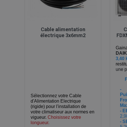

Aperçu rapide
Cable alimentation
C
électrique 3x6mm2
FDX
Gain
DAIK
3,40
resti
une 
-
Pu
Sélectionnez votre Cable
Fro
d'Alimentation Electrique
Ma
(rigide) pour l'installation de
- 
votre climatiseur aux normes en
2,9
vigueur.
Choisissez votre
- 
longueur.
5,2