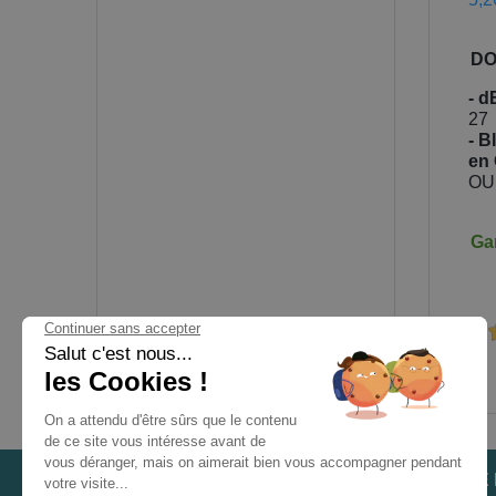
DO
- d
27
- B
en
OU
Gar
Prix
Prix
A partir de
TTC
50,00 €
LES TÉMOIGNAGES
NOTRE