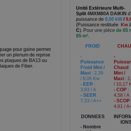
Unité Extérieure Multi-
Split
4MXM80A
DAIKIN
d
puissance de
8,00 kW
/
9,
(
Puissance restituée
Kw
C
). P
our une pièce
de 65 
85 m²
.
FROID
CHA
quage pour gaine permet
éer un plenum de reprise
-
-
es plaques de BA13 ou
Puissance
Puissa
laques de Fiber.
Froid Mini /
Chaud
Maxi
: 2,39
Mini /
/ 8,06 Kw
Maxi
: 2
- EER
:
/ 10,17
3,93 / A
- COP
:
- SEER
:
4,58 / A
7,33 / A++
- SCOP
4,61 / A
DONNEES
INFOR
ION
- Nombre