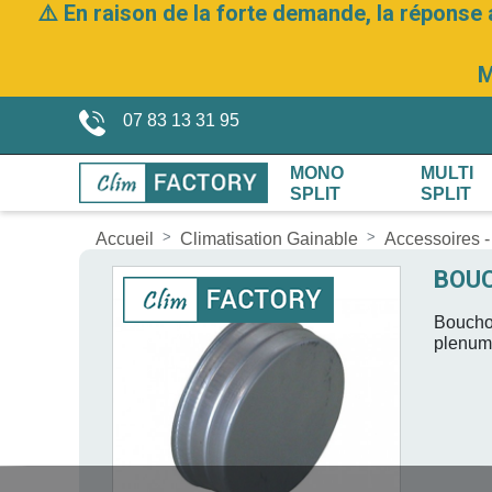
⚠️ En raison de la forte demande, la réponse 
M
07 83 13 31 95
MONO
MULTI
SPLIT
SPLIT
Accueil
Climatisation Gainable
Accessoires -
BOU
Bouchon
plenum 