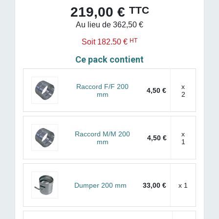
TTC
219,00 €
Au lieu de 362,50 €
HT
Soit 182.50 €
Ce pack contient
Raccord F/F 200
x
4,50 €
mm
2
Raccord M/M 200
x
4,50 €
mm
1
Dumper 200 mm
33,00 €
x 1