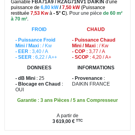
Gainable
FBA71A9 / RZAG71NV1
DAIKIN
d'une
puissance de
6,80 kW
/
7,50 kW
(
Puissance
restituée
7,53 Kw
à
- 5° C
). P
our une pièce
de 60 m²
à 70 m²
.
FROID
CHAUD
-
Puissance Froid
-
Puissance Chaud
Mini / Maxi
: / Kw
Mini / Maxi
: / Kw
- EER
: 3,40 / A
- COP
: 3,77 / A
- SEER
: 6,22 / A++
- SCOP
: 4,20 / A+
DONNEES
INFORMATIONS
- dB Mini
: 25
- Provenance
:
- Blocage en Chaud
:
DAIKIN FRANCE
OUI
Garantie : 3 ans Pièces / 5 ans Compresseur
Prix
A partir de
TTC
3 619,00 €