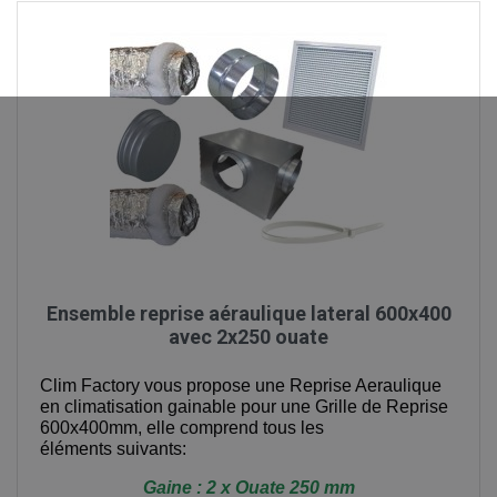
Ensemble reprise aéraulique lateral 600x400
avec 2x250 ouate
Clim Factory vous propose une Reprise Aeraulique
en climatisation gainable pour une Grille de Reprise
600x400mm, elle comprend tous les
éléments suivants:
Gaine : 2 x Ouate 250 mm