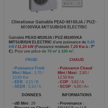
Climatiseur Gainable PEAD-M100JA / PUZ-
M100VKA MITSUBISHI ELECTRIC
Gainable
PEAD-M100JA / PUZ-M100VKA
MITSUBISHI ELECTRIC
d'une puissance de
9,40
kW
/
11,20 kW
(
Puissance restituée
7,20 Kw
à
- 7°
C
). P
our une pièce
de 70 m² à 100 m²
.
FROID
CHAUD
-
Puissance Froid
-
Puissance Chaud
Mini / Maxi
: 3,70 /
Mini / Maxi
: 2,80 /
10,60 Kw
12,50 Kw
- EER
: 3,15 / B
- COP
: 3,82 / A
- SEER
: 5,10 / A
- SCOP
: 4,00 / A+
DONNEES
INFORMATIONS
- dB Mini
: 29
- Provenance
:
- Blocage en Chaud
:
FRANCE ou U.E