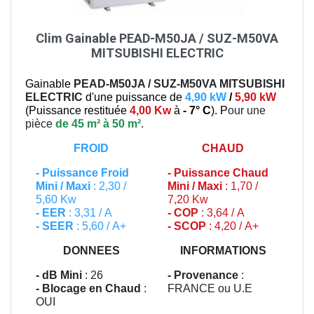
Clim Gainable PEAD-M50JA / SUZ-M50VA
MITSUBISHI ELECTRIC
Gainable
PEAD-M50JA / SUZ-M50VA
MITSUBISHI
ELECTRIC
d'une puissance de
4,90 kW
/
5,90 kW
(
Puissance restituée
4,00 Kw
à
- 7° C
). P
our une
pièce
de 45 m² à 50 m²
.
FROID
CHAUD
-
Puissance Froid
-
Puissance Chaud
Mini / Maxi
: 2,30 /
Mini / Maxi
: 1,70 /
5,60 Kw
7,20 Kw
- EER
: 3,31 / A
- COP
: 3,64 / A
- SEER
: 5,60 / A+
- SCOP
: 4,20 / A+
DONNEES
INFORMATIONS
- dB Mini
: 26
- Provenance
:
- Blocage en Chaud
:
FRANCE ou U.E
OUI