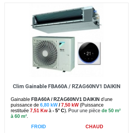
Clim Gainable FBA60A / RZAG60NV1 DAIKIN
Gainable
FBA60A / RZAG60NV1
DAIKIN
d'une
puissance de
6,80 kW
/
7,50 kW
(
Puissance
restituée
7,51 Kw
à
- 5° C
). P
our une pièce
de 50 m²
à 60 m²
.
FROID
CHAUD