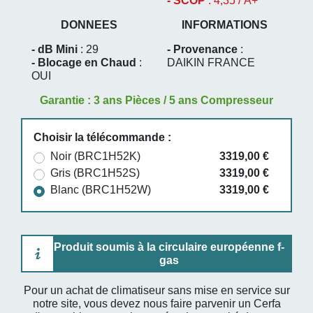
- SCOP
: 4,35 / A+
DONNEES
INFORMATIONS
- dB Mini
: 29
- Provenance
:
- Blocage en Chaud
:
DAIKIN FRANCE
OUI
Garantie : 3 ans Pièces / 5 ans Compresseur
Choisir la télécommande :
Noir (BRC1H52K)
3319,00 €
Gris (BRC1H52S)
3319,00 €
Blanc (BRC1H52W)
3319,00 €
Produit soumis à la circulaire européenne f-
gas
Pour un achat de climatiseur sans mise en service sur
notre site, vous devez nous faire parvenir un Cerfa