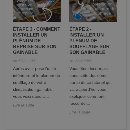
ER
ÉTAPE 3 - COMMENT
ÉTAPE 2 -
É
DE
INSTALLER UN
INSTALLER UN
C
PLÉNUM DE
PLÉNUM DE
D
REPRISE SUR SON
SOUFFLAGE SUR
C
GAINABLE
SON GAINABLE
S
4806 vues
3652 vues
Après avoir posé l'unité
Vous êtes désormais
Vo
intérieure et le plenum de
dans cette deuxième
ét
soufflage de votre
partie de ce tutoriel qui
cl
en
climatisation gainable,
va, aujourd'hui vous
Ap
vous voici dans la...
expliquer comment
in
raccorder...
Lire la suite
Li
Lire la suite