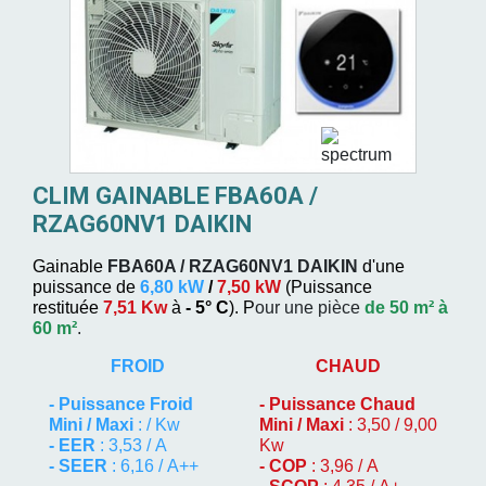
CLIM GAINABLE FBA60A /
RZAG60NV1 DAIKIN
Gainable
FBA60A / RZAG60NV1
DAIKIN
d'une
puissance de
6,80 kW
/
7,50 kW
(
Puissance
restituée
7,51 Kw
à
- 5° C
). P
our une pièce
de 50 m² à
60 m²
.
FROID
CHAUD
-
Puissance Froid
-
Puissance Chaud
Mini / Maxi
: / Kw
Mini / Maxi
: 3,50 / 9,00
- EER
: 3,53 / A
Kw
- SEER
: 6,16 / A++
- COP
: 3,96 / A