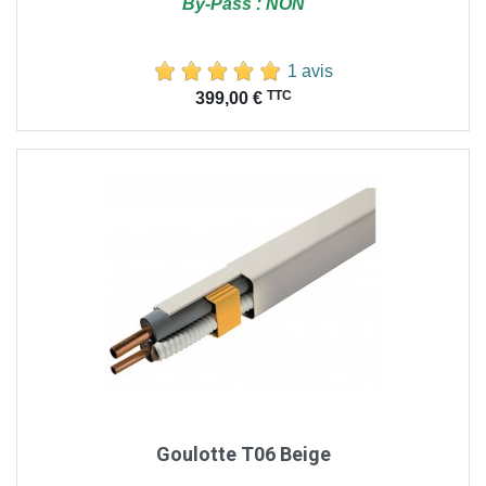
By-Pass : NON
1 avis
Prix
TTC
399,00 €
Goulotte T06 Beige