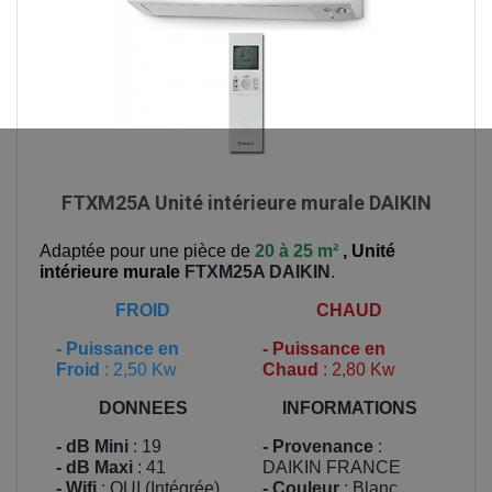
FTXM25A Unité intérieure murale DAIKIN
Adaptée pour une pièce de
20 à 25 m²
,
Unité
intérieure murale
FTXM25A
DAIKIN
.
FROID
CHAUD
-
Puissance en
-
Puissance en
Froid
: 2,50 Kw
Chaud
: 2,80 Kw
DONNEES
INFORMATIONS
- dB Mini
: 19
- Provenance
:
- dB Maxi
: 41
DAIKIN FRANCE
- Wifi
: OUI (Intégrée)
- Couleur
: Blanc