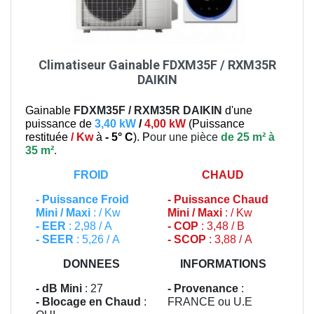
Climatiseur Gainable FDXM35F / RXM35R
DAIKIN
Gainable
FDXM35F / RXM35R
DAIKIN
d'une
puissance de
3,40 kW
/
4,00 kW
(
Puissance
restituée
/ Kw
à
- 5° C
). P
our une pièce
de 25 m² à
35 m²
.
FROID
CHAUD
-
Puissance Froid
-
Puissance Chaud
Mini / Maxi
: / Kw
Mini / Maxi
: / Kw
- EER
: 2,98 / A
- COP
: 3,48 / B
- SEER
: 5,26 / A
- SCOP
: 3,88 / A
DONNEES
INFORMATIONS
- dB Mini
: 27
- Provenance
:
- Blocage en Chaud
:
FRANCE ou U.E