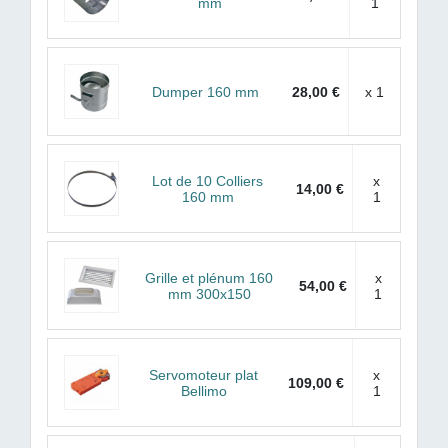
mm
1
Dumper 160 mm
28,00 €
x 1
Lot de 10 Colliers
x
14,00 €
160 mm
1
Grille et plénum 160
x
54,00 €
mm 300x150
1
Servomoteur plat
x
109,00 €
Bellimo
1