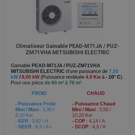
Climatiseur Gainable PEAD-M71JA / PUZ-
ZM71VHA MITSUBISHI ELECTRIC
Gainable
PEAD-M71JA / PUZ-ZM71VHA
MITSUBISHI ELECTRIC
d'une puissance de
7,10
kW
/
8,00 kW
(
Puissance restituée
4,9 Kw
à
- 10° C
).
P
our une pièce
de 60 m² à 70 m²
.
FROID
CHAUD
-
Puissance Froid
-
Puissance Chaud
Mini / Maxi
: 3,30 /
Mini / Maxi
: 3,50 /
8,10 Kw
10,20 Kw
- EER
: 3,82 / A
- COP
: 4,14 / A
- SEER
: 6,3 / A+
- SCOP
: 4,3 / A