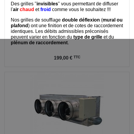
Des grilles "
invisibles
" vous permettant de diffuser
l'
air
chaud
et
froid
comme vous le souhaitez !!!
Nos grilles de soufflage
double déflexion
(
mural ou
plafond
) ont une finition et de cotes de raccordement
identiques. Les débits admissibles préconisés
peuvent varier en fonction du
type de grille
et du
plénum de raccordement
.
Prix
TTC
199,00 €