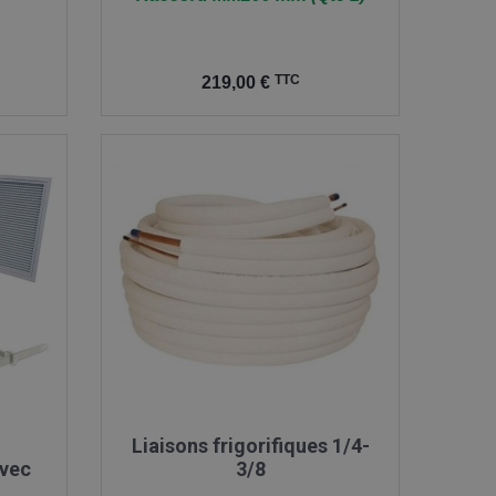
Prix
TTC
219,00 €

Aperçu rapide
Liaisons frigorifiques 1/4-
avec
3/8