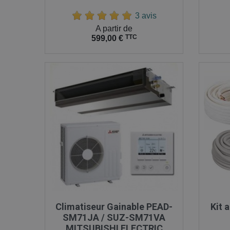
3 avis
Prix
Prix
A partir de
TTC
599,00 €

Aperçu rapide
Climatiseur Gainable PEAD-
Kit 
SM71JA / SUZ-SM71VA
MITSUBISHI ELECTRIC