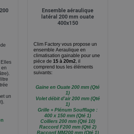

Aperçu rapide
x200
Ensemble aéraulique
latéral 200 mm ouate
400x150
Clim Factory vous propose
un
 de
ensemble Aeraulique en
climatisation gainable pour une
piéce de
15 à 20m2
, il
 Elles
comprend tous les éléments
 en
suivants:
tre).
iltre
trée
Gaine en Ouate 200 mm (Qté
1)
met un
Volet débit d'air 200 mm (Qté
t).
1)
Grille + Plénum Soufflage :
400 x 150 mm (Qté 1)
en
Colliers 200 mm (Qté 10)
Raccord F200 mm (Qté 2)
Raccord MM200 mm (Qté 1)