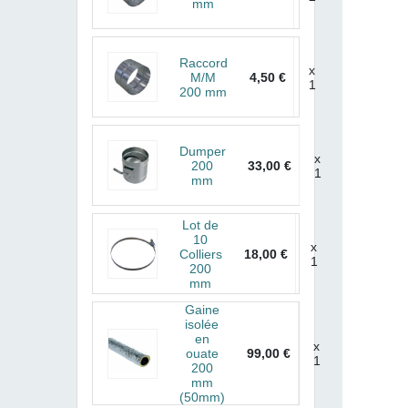
mm
Raccord
x
M/M
4,50 €
1
200 mm
Dumper
x
200
33,00 €
1
mm
Lot de
10
x
Colliers
18,00 €
1
200
mm
Gaine
isolée
en
x
ouate
99,00 €
1
200
mm
(50mm)