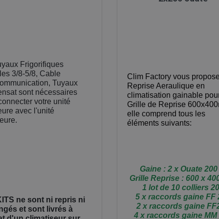
uyaux Frigorifiques
es 3/8-5/8, Cable
Clim Factory vous propos
communication, Tuyaux
Reprise Aeraulique en
nsat sont nécessaires
climatisation gainable pou
connecter votre unité
Grille de Reprise 600x40
eure avec l'unité
elle comprend tous les
ieure.
éléments suivants:
Gaine : 2 x Ouate 200
Grille Reprise : 600 x 4
1 lot de 10 colliers 2
5 x raccords gaine FF
ITS ne sont ni repris ni
2 x raccords gaine FF
gés et sont livrés à
4 x raccords gaine MM
at d'un climatiseur sur