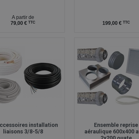
A partir de
Prix
TTC
TTC
79,00 €
199,00 €

Aperçu rapide

Aperçu rapide
accessoires installation
Ensemble reprise
liaisons 3/8-5/8
aéraulique 600x400 
2x200 ouate