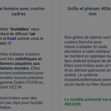

Aperçu rapide

Aperçu rapide
le linéaire avec contre-
Grille et plénum 400
cadres
mm
illes "
invisibles
" vous
tant de diffuser l'
air
Nos grilles de reprise sont
d
et
froid
comme vous le
couleur blanche pour
tez !!!
mieux s'adapter en toute
discrétion à votre intérieur.
illes linéaires à barres
se montent en applique ou
 sont très
esthétiques et
faux plafond (plaque de plâ
aitement adaptées aux
Elles sont livrées avec un f
llations murales
. Elles
et un plénum galvanisé en
ennent parfaitement pour
arrière. Le système
ainables basses pression
d'ouverture/fermeture per
a gamme Daikin FDXM ou
accès facile au filtre (fourni
bishi SEZ-M.
 sont livrées avec des
Le modèle présenté est 
ons par clips pour faciliter
400X200.
allation.