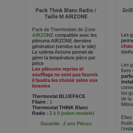

Aperçu rapide
Pack Think Blanc Radio /
Gril
Taille M AIRZONE
Pack de Thermostats de Zone
Les gr
AIRZONE
compatible avec les
permet
plénums AIRZONE dernière
chau
génération (vendus sur le site)
souhai
Le sytème Airzone permet de
gérer la température pièce par
pièce
Les gr
Les plénums reprise et
fixes
soufflage ne sont pas fournis
parf
il faudra les choisir selon vos
insta
besoins
convi
les g
Thermostat BLUEFACE
de l
Filaire :
1
Mitsu
Thermostat THINK Blanc
Radio :
2 à 5 (selon modele)
Elles
fixati
Garantie : 2 ans Pièces
l'inst