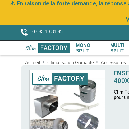
⚠️ En raison de la forte demande, la réponse 
M
07 83 13 31 95
MONO
MULTI
SPLIT
SPLIT
Accueil
Climatisation Gainable
Accessoires -
ENSE
400X
Clim Fa
pour u