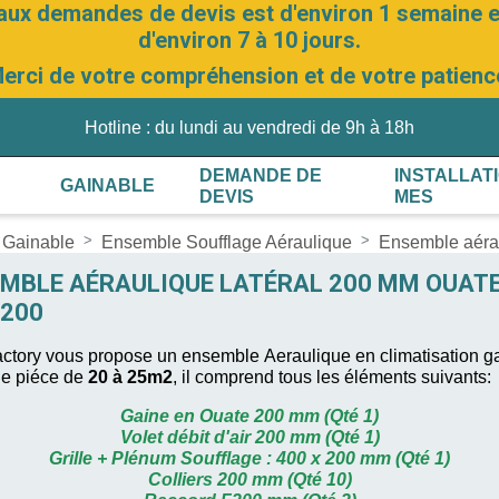
aux demandes de devis est d'environ 1 semaine et
d'environ 7 à 10 jours.
erci de votre compréhension et de votre patienc
Hotline : du lundi au vendredi de 9h à 18h
DEMANDE DE
INSTALLAT
GAINABLE
DEVIS
MES
 Gainable
Ensemble Soufflage Aéraulique
Ensemble aéra
MBLE AÉRAULIQUE LATÉRAL 200 MM OUAT
200
ctory vous propose
un ensemble Aeraulique en climatisation g
ne piéce de
20 à 25m2
, il comprend tous les éléments suivants:
Gaine en Ouate 200 mm (Qté 1)
Volet débit d'air 200 mm (Qté 1)
Grille + Plénum Soufflage : 400 x 200 mm (Qté 1)
Colliers 200 mm (Qté 10)