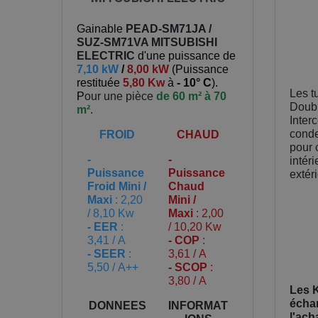
Gainable
PEAD-SM71JA /
SUZ-SM71VA
MITSUBISHI
ELECTRIC
d'une puissance de
7,10 kW
/
8,00 kW
(
Puissance
restituée
5,80 Kw
à
- 10° C
).
Les t
P
our une pièce
de 60 m² à 70
Doubl
m²
.
Inter
conde
FROID
CHAUD
pour 
-
-
intéri
Puissance
Puissance
extér
Froid Mini /
Chaud
Maxi
: 2,20
Mini /
/ 8,10 Kw
Maxi
: 2,00
- EER
:
/ 10,20 Kw
3,41 / A
- COP
:
- SEER
:
3,61 / A
5,50 / A++
- SCOP
:
3,80 / A
Les K
échan
DONNEES
INFORMAT
l'ach