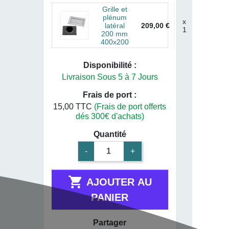
Grille et
plénum
x
latéral
209,00 €
1
200 mm
400x200
Disponibilité :
Livraison Sous 5 à 7 Jours
Frais de port :
15,00 TTC
(Frais de port offerts
dés 300€ d'achats)
Quantité
-
+

AJOUTER AU
PANIER
Partager