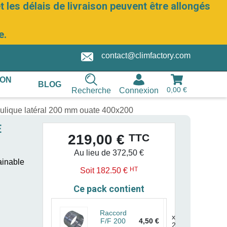
 les délais de livraison peuvent être allongés
e.
contact@climfactory.com
ION
BLOG
0,00 €
Recherche
Connexion
ulique latéral 200 mm ouate 400x200
E
TTC
219,00 €
Au lieu de 372,50 €
ainable
HT
Soit 182.50 €
Ce pack contient
Raccord
x
F/F 200
4,50 €
2