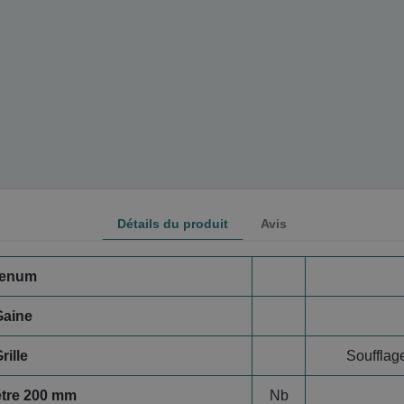
Détails du produit
Avis
lenum
Gaine
rille
Soufflag
étre 200 mm
Nb