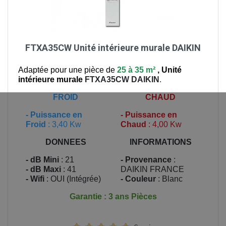
FTXA35CW Unité intérieure murale DAIKIN
Adaptée pour une pièce de
25 à 35 m²
,
Unité
intérieure murale
FTXA35CW
DAIKIN
.
FROID
CHAUD
-
Puissance en
-
Puissance en
Froid
: 3,40 Kw
Chaud
: 4,00 Kw
DONNEES
INFORMATIONS
- dB Mini
: 21
- Provenance
:
- dB Maxi
: 41
DAIKIN FRANCE
- Wifi
: OUI (Intégrée)
- Couleur
: Blanc
Garantie : 3 ans Pièces