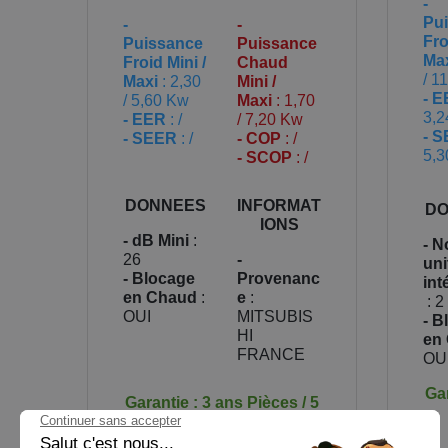
-
Pu
-
-
Fro
Puissance
Puissance
Ma
Froid Mini /
Chaud
/ 1
Maxi
: 2,30
Mini /
- 
/ 5,60 Kw
Maxi
: 1,70
3,2
- EER
: /
/ 7,20 Kw
- 
- SEER
: /
- COP
: /
5,3
- SCOP
: /
DONNEES
INFORMAT
DO
IONS
- dB Mini
:
- 
26
-
uni
- Blocage
Provenanc
int
en Chaud
:
e
:
: 2
OUI
MITSUBIS
- B
HI
en
FRANCE
OU
Gar
Garantie : 3 ans Pièces / 5
ans Compresseur