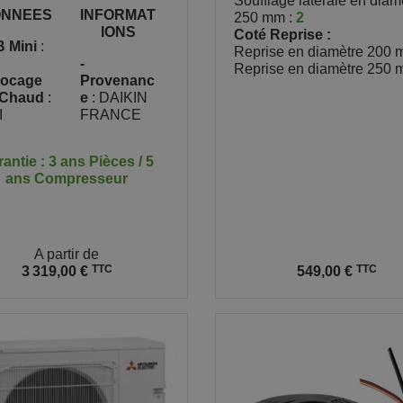
Soufflage latérale en diam
NNEES
INFORMAT
250 mm :
2
IONS
Coté Reprise :
B Mini
:
Reprise en diamètre 200 
-
Reprise en diamètre 250 
locage
Provenanc
 Chaud
:
e
: DAIKIN
I
FRANCE
antie : 3 ans Pièces / 5
ans Compresseur
A partir de
Prix
TTC
TTC
3 319,00 €
549,00 €