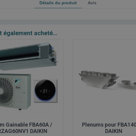
Détails du produit
Avis
t également acheté...

Aperçu rapide

Aperçu rapide
im Gainable FBA60A /
Plenums pour FBA14
RZAG60NV1 DAIKIN
DAIKIN