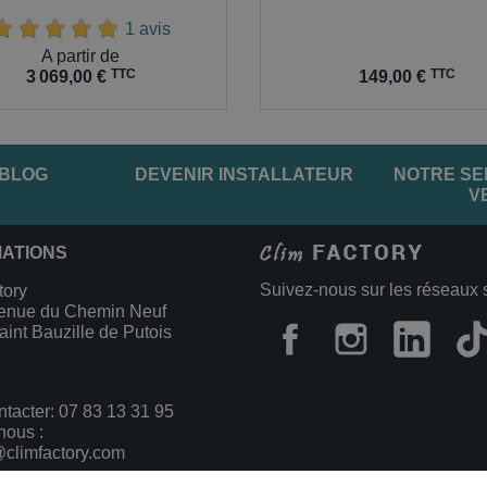
1 avis
A partir de
Prix
TTC
TTC
149,00 €
3 069,00 €
 BLOG
DEVENIR INSTALLATEUR
NOTRE SE
V
MATIONS
Suivez-nous sur les réseaux 
tory
enue du Chemin Neuf
int Bauzille de Putois
ntacter:
07 83 13 31 95
nous :
@climfactory.com