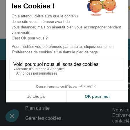
Prix
Prix
A partir de
TTC
1 979,00 €
LES TÉMOIGNAGES
NOTRE
CLIENTS
INFORMATIONS ET CONDITIONS
INFOR
Livraison et Retour
ClimFac
1527 Av
Mentions Légales
34190 Sa
France
Conditions de Vente
Plan du site
Nous co
Écrivez-
Gérer les cookies
contact