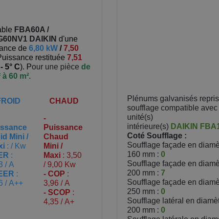
able
FBA60A /
G60NV1
DAIKIN
d'une
sance de
6,80 kW
/
7,50
Puissance restituée
7,51
à
- 5° C
). P
our une pièce
de
 à 60 m²
.
Plénums galvanisés repris
FROID
CHAUD
soufflage compatible avec 
unité(s)
-
intérieure(s)
DAIKIN
FBA
issance
Puissance
Coté Soufflage :
id Mini /
Chaud
Soufflage façade en diamè
xi
: / Kw
Mini /
160 mm :
0
EER
:
Maxi
: 3,50
Soufflage façade en diamè
3 / A
/ 9,00 Kw
200 mm :
7
SEER
:
- COP
:
Soufflage façade en diamè
6 / A++
3,96 / A
250 mm :
0
- SCOP
:
Soufflage latéral en diamè
4,35 / A+
200 mm :
0