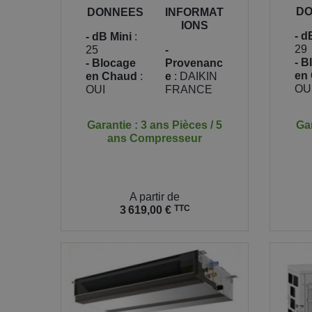
DO
DONNEES
INFORMAT
IONS
- d
- dB Mini
:
29
25
-
- B
- Blocage
Provenanc
en
en Chaud
:
e
: DAIKIN
OU
OUI
FRANCE
Gar
Garantie : 3 ans Pièces / 5
ans Compresseur
Prix
Prix
A partir de
TTC
3 619,00 €