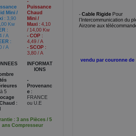
-
issance
Puissance
id Mini /
Chaud
-
Cable Rigide
Pour
xi
: 3,90
Mini /
l'Intercommunication du p
1,00 Kw
Maxi
: 4,10
Airzone aux télécommand
EER
:
/ 14,00 Kw
4 / A
- COP
:
SEER
:
4,49 / A
0 / A
- SCOP
:
3,80 / A
vendu par couronne de
NNEES
INFORMAT
IONS
Nombre
tés
-
érieures
Provenanc
 à 5
e
:
locage
FRANCE
 Chaud
:
ou U.E
I
antie : 3 ans Pièces / 5
ans Compresseur