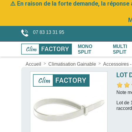
⚠️ En raison de la forte demande, la réponse 
M
07 83 13 31 95
MONO
MULTI
SPLIT
SPLIT
Accueil
Climatisation Gainable
Accessoires -
LOT 
Note m
Lot de 
raccord