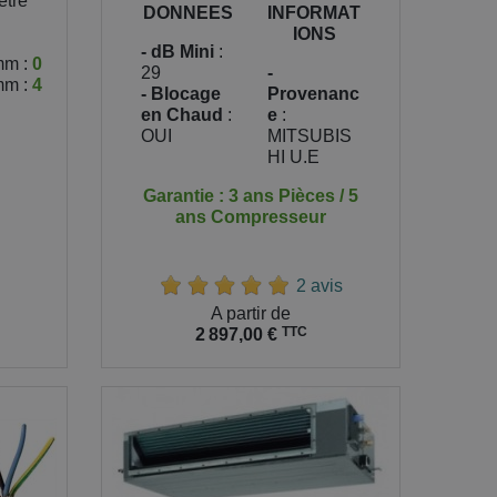
ètre
DONNEES
INFORMAT
IONS
- dB Mini
:
mm :
0
29
-
mm :
4
- Blocage
Provenanc
en Chaud
:
e
:
OUI
MITSUBIS
HI U.E
Garantie : 3 ans Pièces / 5
ans Compresseur
2 avis
Prix
A partir de
TTC
2 897,00 €