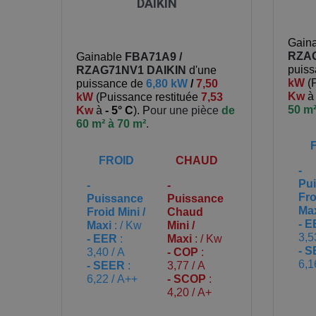
DAIKIN
Gain
RZA
Gainable
FBA71A9 /
puis
RZAG71NV1
DAIKIN
d'une
kW
(
puissance de
6,80 kW
/
7,50
Kw
kW
(
Puissance restituée
7,53
50 m²
Kw
à
- 5° C
). P
our une pièce
de
60 m² à 70 m²
.
FROID
CHAUD
-
Pu
-
-
Fro
Puissance
Puissance
Ma
Froid Mini /
Chaud
- 
Maxi
: / Kw
Mini /
3,5
- EER
:
Maxi
: / Kw
- 
3,40 / A
- COP
:
6,1
- SEER
:
3,77 / A
6,22 / A++
- SCOP
:
4,20 / A+