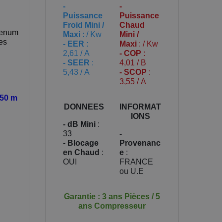
-
-
Puissance
Puissance
Froid Mini /
Chaud
lenum
Maxi
: / Kw
Mini /
es
- EER
:
Maxi
: / Kw
2,61 / A
- COP
:
- SEER
:
4,01 / B
5,43 / A
- SCOP
:
3,55 / A
 50 m
DONNEES
INFORMAT
IONS
- dB Mini
:
33
-
- Blocage
Provenanc
en Chaud
:
e
:
OUI
FRANCE
ou U.E
Garantie : 3 ans Pièces / 5
ans Compresseur