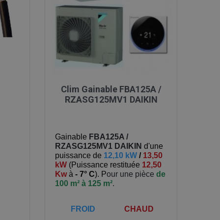

Aperçu rapide
Clim Gainable FBA125A /
RZASG125MV1 DAIKIN
Gainable
FBA125A /
RZASG125MV1
DAIKIN
d'une
puissance de
12,10 kW
/
13,50
kW
(
Puissance restituée
12,50
Kw
à
- 7° C
). P
our une pièce
de
100 m² à 125 m²
.
FROID
CHAUD