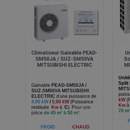

Aperçu rapide
Climatiseur Gainable PEAD-
Un
SM50JA / SUZ-SM50VA
So
MITSUBISHI ELECTRIC
MI
Unité
Split
Gainable
PEAD-SM50JA /
MITS
SUZ-SM50VA
MITSUBISHI
puis
ELECTRIC
d'une puissance de
kW
(
4,90 kW
/
5,90 kW
(
Puissance
Kw
restituée
Kw
à
C
). P
our une
70 m²
pièce
de 45 m² à 50 m²
.
FROID
CHAUD