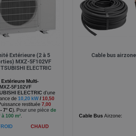

Aperçu rapide

Aperçu rapide
ité Extérieure (2 à 5
Cable bus airzone
rties) MXZ-5F102VF
TSUBISHI ELECTRIC
 Extérieure Multi-
MXZ-5F102VF
UBISHI ELECTRIC
d'une
sance de
10,20 kW
/
10,50
Puissance restituée
7,00
à
- 7° C
). P
our une pièce
de
 à 100 m²
.
Cable Bus
Airzone:
FROID
CHAUD