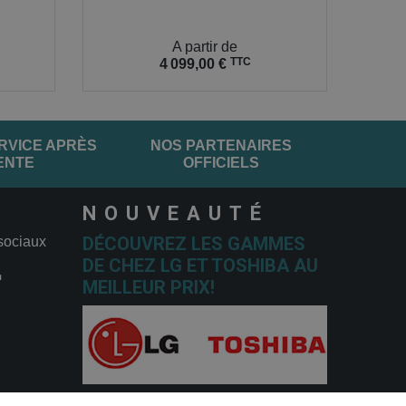
Prix
A partir de
TTC
4 099,00 €
RVICE APRÈS
NOS PARTENAIRES
ENTE
OFFICIELS
NOUVEAUTÉ
DÉCOUVREZ LES GAMMES
sociaux
DE CHEZ LG ET TOSHIBA AU
MEILLEUR PRIX!