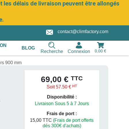
 les délais de livraison peuvent être allongés
e.
contact@climfactory.com
ION
BLOG
0,00 €
Recherche
Connexion
ers 900 mm
TTC
69,00 €
HT
Soit 57.50 €
Disponibilité :
s
Livraison Sous 5 à 7 Jours
Frais de port :
15,00 TTC
(Frais de port offerts
dés 300€ d'achats)