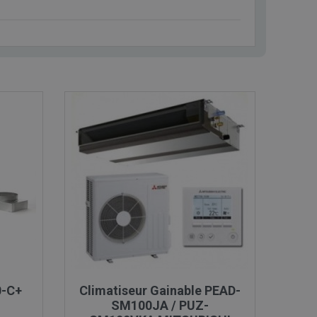

Aperçu rapide
0-C+
Climatiseur Gainable PEAD-
SM100JA / PUZ-