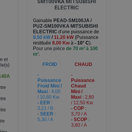
SM100VKA MITSUBISHI
ELECTRIC
Gainable
PEAD-SM100JA /
PUZ-SM100VKA
MITSUBISHI
ELECTRIC
d'une puissance de
9,50 kW
/
11,20 kW
(
Puissance
restituée
8,00 Kw
à
- 10° C
).
P
our une pièce
de 70 m² à 100
m²
.
e et
FROID
CHAUD
le(s)
-
-
140A
Puissance
Puissance
Froid Mini /
Chaud
tre
Maxi
: 4,00
Mini /
/ 10,60 Kw
Maxi
: 2,80
tre
- EER
:
/ 12,50 Kw
3,21 / B
- COP
:
tre
- SEER
:
3,70 / A
5,30 / A
- SCOP
:
tre
3,80 / A