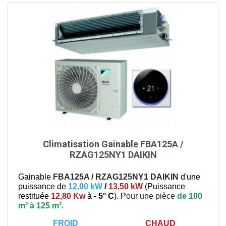
Climatisation Gainable FBA125A /
RZAG125NY1 DAIKIN
Gainable
FBA125A / RZAG125NY1
DAIKIN
d'une
puissance de
12,00 kW
/
13,50 kW
(
Puissance
restituée
12,80 Kw
à
- 5° C
). P
our une pièce
de 100
m² à 125 m²
.
FROID
CHAUD