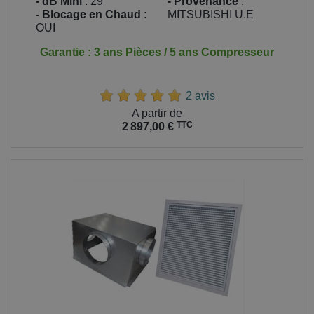
- dB Mini
: 29
- Provenance
:
- Blocage en Chaud
:
MITSUBISHI U.E
OUI
Garantie : 3 ans Pièces / 5 ans Compresseur
2 avis
Prix
A partir de
TTC
2 897,00 €