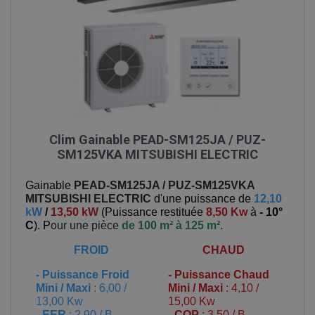
Clim Gainable PEAD-SM125JA / PUZ-
SM125VKA MITSUBISHI ELECTRIC
Gainable
PEAD-SM125JA / PUZ-SM125VKA
MITSUBISHI ELECTRIC
d'une puissance de
12,10
kW
/
13,50 kW
(
Puissance restituée
8,50 Kw
à
- 10°
C
). P
our une pièce
de 100 m² à 125 m²
.
FROID
CHAUD
-
Puissance Froid
-
Puissance Chaud
Mini / Maxi
: 6,00 /
Mini / Maxi
: 4,10 /
13,00 Kw
15,00 Kw
- EER
: 2,90 / B
- COP
: 3,50 / B