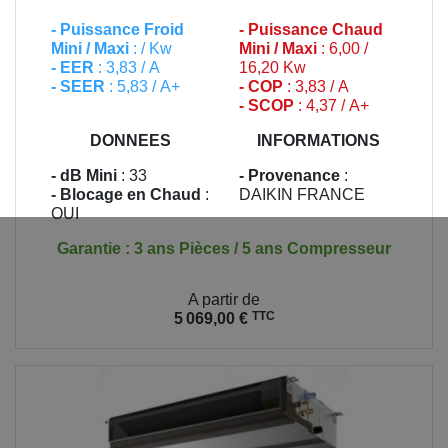
-
Puissance Froid
-
Puissance Chaud
Mini / Maxi
: / Kw
Mini / Maxi
: 6,00 /
- EER
: 3,83 / A
16,20 Kw
- SEER
: 5,83 / A+
- COP
: 3,83 / A
- SCOP
: 4,37 / A+
DONNEES
INFORMATIONS
- dB Mini
: 33
- Provenance
:
- Blocage en Chaud
:
DAIKIN FRANCE
OUI
Garantie : 3 ans Pièces / 5 ans Compresseur
Prix
A partir de
TTC
5 069,00 €