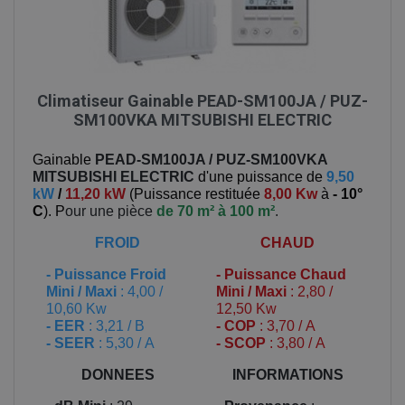
Climatiseur Gainable PEAD-SM100JA / PUZ-
SM100VKA MITSUBISHI ELECTRIC
Gainable
PEAD-SM100JA / PUZ-SM100VKA
MITSUBISHI ELECTRIC
d'une puissance de
9,50
kW
/
11,20 kW
(
Puissance restituée
8,00 Kw
à
- 10°
C
). P
our une pièce
de 70 m² à 100 m²
.
FROID
CHAUD
-
Puissance Froid
-
Puissance Chaud
Mini / Maxi
: 4,00 /
Mini / Maxi
: 2,80 /
10,60 Kw
12,50 Kw
- EER
: 3,21 / B
- COP
: 3,70 / A
- SEER
: 5,30 / A
- SCOP
: 3,80 / A
DONNEES
INFORMATIONS