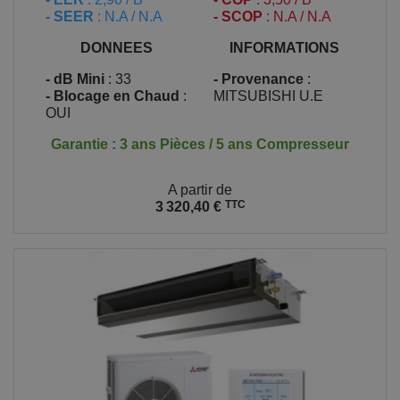
- SEER
: N.A / N.A
- SCOP
: N.A / N.A
DONNEES
INFORMATIONS
- dB Mini
: 33
- Provenance
:
- Blocage en Chaud
:
MITSUBISHI U.E
OUI
Garantie : 3 ans Pièces / 5 ans Compresseur
Prix
A partir de
TTC
3 320,40 €