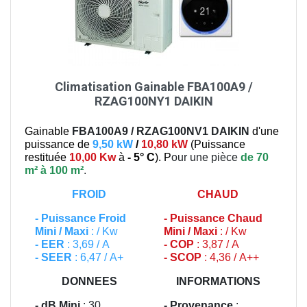
Climatisation Gainable FBA100A9 /
RZAG100NY1 DAIKIN
Gainable
FBA100A9 / RZAG100NV1
DAIKIN
d'une
puissance de
9,50 kW
/
10,80 kW
(
Puissance
restituée
10,00 Kw
à
- 5° C
). P
our une pièce
de 70
m² à 100 m²
.
FROID
CHAUD
-
Puissance Froid
-
Puissance Chaud
Mini / Maxi
: / Kw
Mini / Maxi
: / Kw
- EER
: 3,69 / A
- COP
: 3,87 / A
- SEER
: 6,47 / A+
- SCOP
: 4,36 / A++
DONNEES
INFORMATIONS
- dB Mini
: 30
- Provenance
: