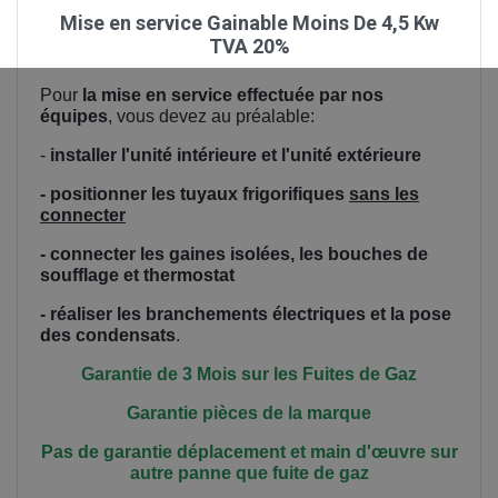
Mise en service Gainable Moins De 4,5 Kw
TVA 20%
Pour
la mise en service effectuée par nos
équipes
, vous devez au préalable:
-
installer l'unité intérieure et l'unité extérieure
- positionner les tuyaux frigorifiques
sans les
connecter
- connecter les gaines isolées, les bouches de
soufflage et thermostat
- réaliser les branchements électriques et la pose
des condensats
.
Garantie de 3 Mois sur les Fuites de Gaz
Garantie pièces de la marque
Pas de garantie déplacement et main
d'œuvre
sur
autre panne que fuite de gaz