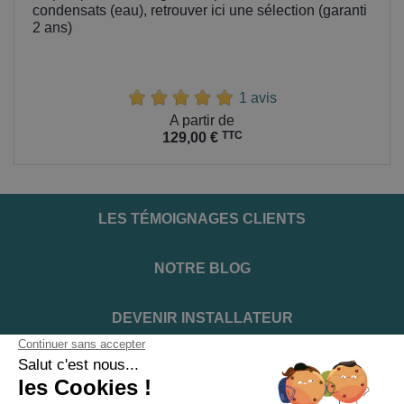
condensats (eau), retrouver ici une sélection (garanti
2 ans)
1 avis
Prix
A partir de
TTC
129,00 €
LES TÉMOIGNAGES CLIENTS
NOTRE BLOG
DEVENIR INSTALLATEUR
NOTRE SERVICE APRÈS VENTE