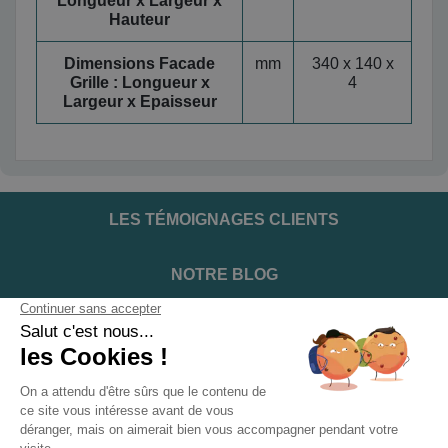
Longueur x Largeur x
Hauteur
Dimensions Facade
mm
340 x 140 x
Grille : Longueur x
4
Largeur x Epaisseur
LES TÉMOIGNAGES CLIENTS
NOTRE BLOG
DEVENIR INSTALLATEUR
NOTRE SERVICE APRÈS VENTE
NOS PARTENAIRES OFFICIELS