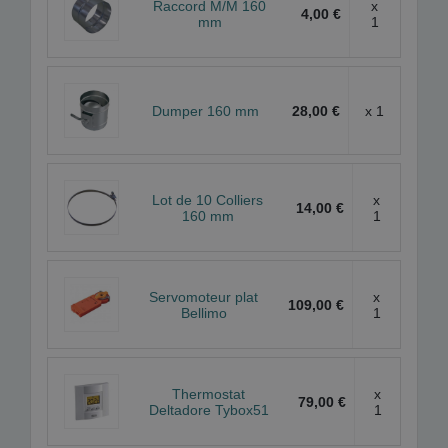
Raccord M/M 160
x
4,00 €
mm
1
Dumper 160 mm
28,00 €
x 1
Lot de 10 Colliers
x
14,00 €
160 mm
1
Servomoteur plat
x
109,00 €
Bellimo
1
Thermostat
x
79,00 €
Deltadore Tybox51
1