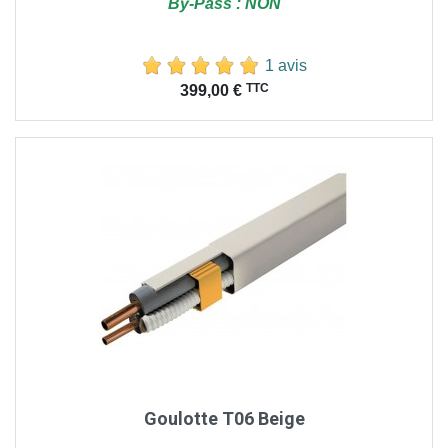
By-Pass : NON
1 avis
Prix
TTC
399,00 €
Goulotte T06 Beige