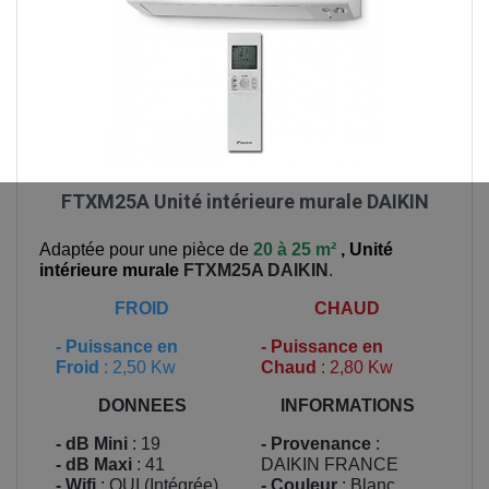
FTXM25A Unité intérieure murale DAIKIN
Adaptée pour une pièce de
20 à 25 m²
,
Unité
intérieure murale
FTXM25A
DAIKIN
.
FROID
CHAUD
-
Puissance en
-
Puissance en
Froid
: 2,50 Kw
Chaud
: 2,80 Kw
DONNEES
INFORMATIONS
- dB Mini
: 19
- Provenance
:
- dB Maxi
: 41
DAIKIN FRANCE
- Wifi
: OUI (Intégrée)
- Couleur
: Blanc