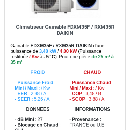
Climatiseur Gainable FDXM35F / RXM35R
DAIKIN
Gainable
FDXM35F / RXM35R
DAIKIN
d'une
puissance de
3,40 kW
/
4,00 kW
(
Puissance
restituée
/ Kw
à
- 5° C
). P
our une pièce
de 25 m² à
35 m²
.
FROID
CHAUD
-
Puissance Froid
-
Puissance Chaud
Mini / Maxi
: / Kw
Mini / Maxi
: / Kw
- EER
: 2,98 / A
- COP
: 3,48 / B
- SEER
: 5,26 / A
- SCOP
: 3,88 / A
DONNEES
INFORMATIONS
- dB Mini
: 27
- Provenance
:
- Blocage en Chaud
:
FRANCE ou U.E