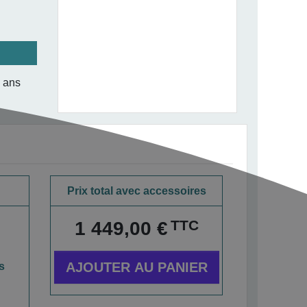
3 ans
Prix total avec accessoires
TTC
1 449,00 €
AJOUTER AU PANIER
s