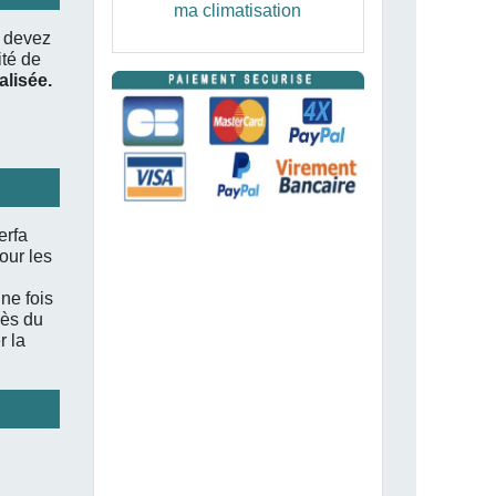
ma climatisation
s devez
té de
alisée.
erfa
our les
ne fois
rès du
r la