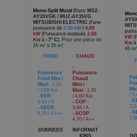
Mono-Split Mural
Blanc
MSZ-
Mono-
AY35VGK / MUZ-AY35VG
AY50
MITSUBISHI ELECTRIC
d'une
MITS
puissance de
3,50 kW
/
4,00
puis
kW
(
Puissance restituée
2,60
kW
(
Kw
à
- 7° C
). P
our une pièce
de
Kw
25 m² à 35 m²
.
45 m²
FROID
CHAUD
-
-
-
Puissance
Puissance
Pu
Froid Mini /
Chaud
Fro
Maxi
: 1,10
Mini /
Ma
/ 3,80 Kw
Maxi
: 1,30
/ 5
- EER
:
/ 4,60 Kw
- 
3,54 / A
- COP
:
3,2
- SEER
:
3,88 / A
- 
8,70 / A+++
- SCOP
:
7,5
4,70 / A++
DONNEES
INFORMAT
IONS
DO