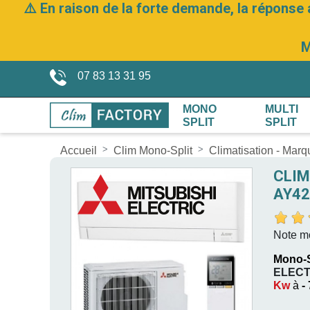
⚠️ En raison de la forte demande, la réponse 
M
07 83 13 31 95
MONO
MULTI
SPLIT
SPLIT
Accueil
Clim Mono-Split
Climatisation - Mar
CLIM
AY42
Note m
Mono-S
ELECT
Kw
à
-