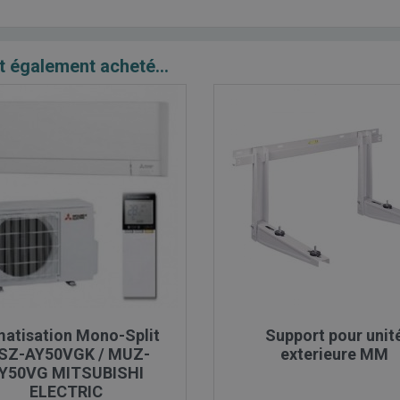
t également acheté...

Aperçu rapide

Aperçu rapide
matisation Mono-Split
Support pour unit
SZ-AY50VGK / MUZ-
exterieure MM
Y50VG MITSUBISHI
ELECTRIC