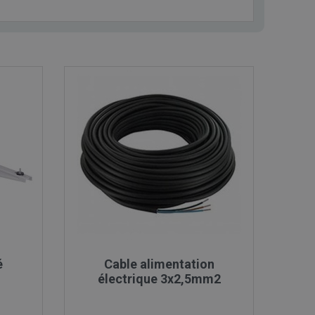

Aperçu rapide
é
Cable alimentation
électrique 3x2,5mm2