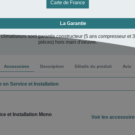
Carte de France
La Garantie
climatiseurs sont garantis constructeur (5 ans compresseur et 
pièces) hors main d'oeuvre.
Accessoires
Description
Détails du produit
Avis
 en Service et Installation
ce et Installation Mono
Voir les accessoire