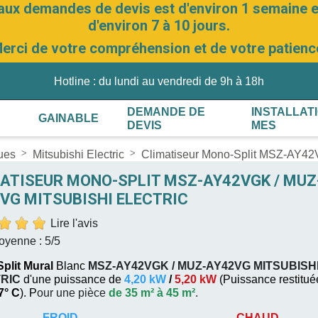
aux demandes de devis est d'environ 1 semaine et
d'environ 7 à 10 jours.
erci de votre compréhension et de votre patienc
Hotline : du lundi au vendredi de 9h à 18h
DEMANDE DE
INSTALLAT
GAINABLE
DEVIS
MES
ques
Mitsubishi Electric
Climatiseur Mono-Split MSZ-AY
ATISEUR MONO-SPLIT MSZ-AY42VGK / MUZ
VG MITSUBISHI ELECTRIC
Lire l'avis
oyenne :
5
/5
plit Mural
Blanc
MSZ-AY42VGK / MUZ-AY42VG
MITSUBISH
RIC
d'une puissance de
4,20 kW
/
5,20 kW
(
Puissance restitué
 7° C
). P
our une pièce
de 35 m² à 45 m²
.
FROID
CHAUD