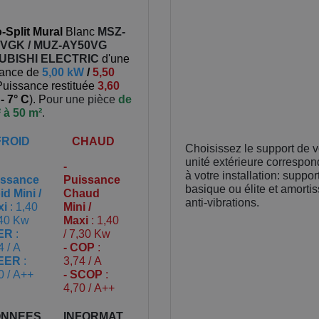
Split Mural
Blanc
MSZ-
VGK / MUZ-AY50VG
UBISHI ELECTRIC
d'une
sance de
5,00 kW
/
5,50
Puissance restituée
3,60
à
- 7° C
). P
our une pièce
de
 à 50 m²
.
FROID
CHAUD
Choisissez le support de v
unité extérieure correspon
-
à votre installation: suppor
issance
Puissance
basique ou élite et amorti
id Mini /
Chaud
anti-vibrations.
xi
: 1,40
Mini /
,40 Kw
Maxi
: 1,40
EER
:
/ 7,30 Kw
4 / A
- COP
:
SEER
:
3,74 / A
0 / A++
- SCOP
:
4,70 / A++
NNEES
INFORMAT