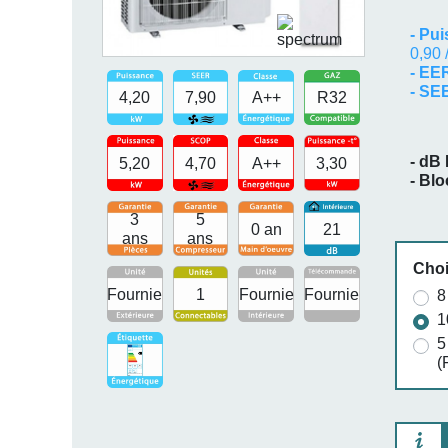
-
Pui
0,90 
- EE
- S
4,20
7,90
A++
R32
- dB 
5,20
4,70
A++
3,30
- Bl
3
5
0 an
21
ans
ans
Choi
Fournie
1
Fournie
Fournie
8
1
5
(