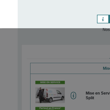
Nos 
Mise
Mise en Servi
Split