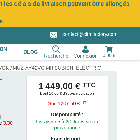
 les délais de livraison peuvent être allongés
e.
contact@climfactory.com
ION
BLOG
0,00 €
Recherche
Connexion
42VGK / MUZ-AY42VG MITSUBISHI ELECTRIC
-
TTC
1 449,00 €
Dont 10,00 € d'éco-participation
HT
Soit 1207.50 €
Disponibilité :
I
Livraison 5 à 20 Jours selon
e
3,30
provenance
Frais de port :