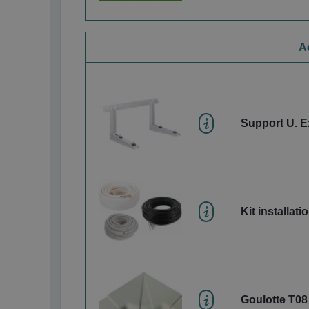
A
Support U. E
Kit installati
Goulotte T08