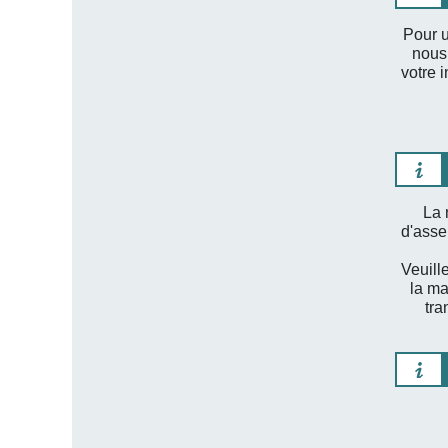
Pour u
nous
votre i
La 
d'asse
Veuill
la ma
tra