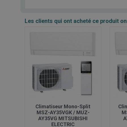
Les clients qui ont acheté ce produit on

Aperçu rapide
Climatiseur Mono-Split
Cli
MSZ-AY35VGK / MUZ-
M
AY35VG MITSUBISHI
A
ELECTRIC