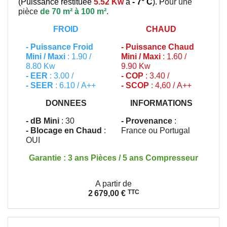
(
Puissance restituée
5.52 Kw
à
- 7° C
). P
our une
pièce
de 70 m² à 100 m²
.
FROID
CHAUD
-
Puissance Froid
-
Puissance Chaud
Mini / Maxi
: 1.90 /
Mini / Maxi
: 1.60 /
8.80 Kw
9.90 Kw
- EER
: 3.00 /
- COP
: 3.40 /
- SEER
: 6.10 / A++
- SCOP
: 4,60 / A++
DONNEES
INFORMATIONS
- dB Mini
: 30
- Provenance
:
- Blocage en Chaud
:
France ou Portugal
OUI
Garantie : 3 ans Pièces / 5 ans Compresseur
Prix
A partir de
TTC
2 679,00 €