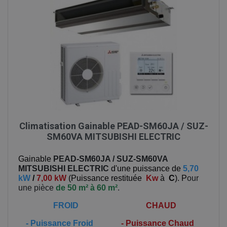
Climatisation Gainable PEAD-SM60JA / SUZ-
SM60VA MITSUBISHI ELECTRIC
Gainable
PEAD-SM60JA / SUZ-SM60VA
MITSUBISHI ELECTRIC
d'une puissance de
5,70
kW
/
7,00 kW
(
Puissance restituée
Kw
à
C
). P
our
une pièce
de 50 m² à 60 m²
.
FROID
CHAUD
-
Puissance Froid
-
Puissance Chaud