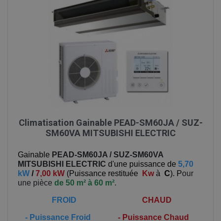
Climatisation Gainable PEAD-SM60JA / SUZ-
SM60VA MITSUBISHI ELECTRIC
Gainable
PEAD-SM60JA / SUZ-SM60VA
MITSUBISHI ELECTRIC
d'une puissance de
5,70
kW
/
7,00 kW
(
Puissance restituée
Kw
à
C
). P
our
une pièce
de 50 m² à 60 m²
.
FROID
CHAUD
-
Puissance Froid
-
Puissance Chaud