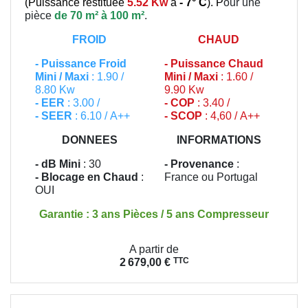
(
Puissance restituée
5.52 Kw
à
- 7° C
). P
our une
pièce
de 70 m² à 100 m²
.
FROID
CHAUD
-
Puissance Froid
-
Puissance Chaud
Mini / Maxi
: 1.90 /
Mini / Maxi
: 1.60 /
8.80 Kw
9.90 Kw
- EER
: 3.00 /
- COP
: 3.40 /
- SEER
: 6.10 / A++
- SCOP
: 4,60 / A++
DONNEES
INFORMATIONS
- dB Mini
: 30
- Provenance
:
- Blocage en Chaud
:
France ou Portugal
OUI
Garantie : 3 ans Pièces / 5 ans Compresseur
Prix
A partir de
TTC
2 679,00 €