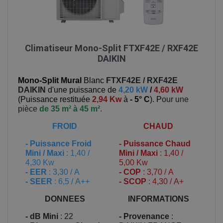
Climatiseur Mono-Split FTXF42E / RXF42E
DAIKIN
Mono-Split Mural
Blanc
FTXF42E / RXF42E
DAIKIN
d'une puissance de
4,20 kW
/
4,60 kW
(
Puissance restituée
2,94 Kw
à
- 5° C
). P
our une
pièce
de 35 m² à 45 m²
.
FROID
CHAUD
-
Puissance Froid
-
Puissance Chaud
Mini / Maxi
: 1,40 /
Mini / Maxi
: 1,40 /
4,30 Kw
5,00 Kw
- EER
: 3,30 / A
- COP
: 3,70 / A
- SEER
: 6,5 / A++
- SCOP
: 4,30 / A+
DONNEES
INFORMATIONS
- dB Mini
: 22
- Provenance
: