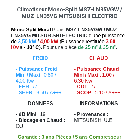
Climatiseur Mono-Split MSZ-LN35VGW /
MUZ-LN35VG MITSUBISHI ELECTRIC
Mono-Split Mural
Blanc
MSZ-LN35VGW / MUZ-
LN35VG
MITSUBISHI ELECTRIC
d'une puissance
de
3,50 kW
/
4,00 kW
(
Puissance restituée
3.60
Kw
à
- 10° C
). P
our une pièce
de 25 m² à 35 m²
.
FROID
CHAUD
-
Puissance Froid
-
Puissance Chaud
Mini / Maxi
: 0.80 /
Mini / Maxi
: 1.00 /
4.00 Kw
6.30 Kw
- EER
: / /
- COP
: / /
- SEER
: 9.50 / A+++
- SCOP
: 5.10 / A+++
DONNEES
INFORMATIONS
- dB Mini
: 19
- Provenance
:
- Blocage en Chaud
:
MITSUBISHI U.E
OUI
Garantie : 3 ans Pièces / 5 ans Compresseur