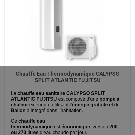
Chauffe Eau Thermodynamique CALYPSO
SPLIT ATLANTIC FUJITSU
Le
chauffe eau sanitaire CALYPSO SPLIT
ATLANTIC FUJITSU
est composé d'une
pompe à
chaleur
exterieure utilisant l’
énergie gratuite
et du
Ballon
a integré dans l'habitation.
Ce
chauffe eau
thermodynamique
est
économique
, version
200
ou
270 litres
d'eau chaude par jour.