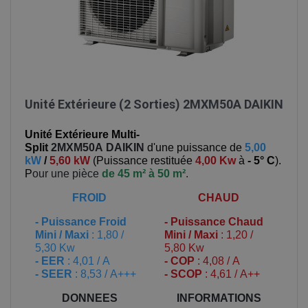
Unité Extérieure (2 Sorties) 2MXM50A DAIKIN
Unité Extérieure Multi-
Split
2MXM50A
DAIKIN
d'une puissance de
5,00
kW
/
5,60 kW
(
Puissance restituée
4,00 Kw
à
- 5° C
).
P
our une pièce
de 45 m² à 50 m²
.
FROID
CHAUD
-
Puissance Froid
-
Puissance Chaud
Mini / Maxi
: 1,80 /
Mini / Maxi
: 1,20 /
5,30 Kw
5,80 Kw
- EER
: 4,01 / A
- COP
: 4,08 / A
- SEER
: 8,53 / A+++
- SCOP
: 4,61 / A++
DONNEES
INFORMATIONS