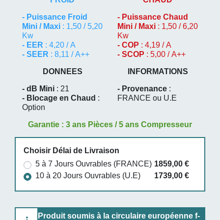
-
Puissance Froid
-
Puissance Chaud
Mini / Maxi
: 1,50 / 5,20
Mini / Maxi
: 1,50 / 6,20
Kw
Kw
- EER
: 4,20 / A
- COP
: 4,19 / A
- SEER
: 8,11 / A++
- SCOP
: 5,00 / A++
DONNEES
INFORMATIONS
- dB Mini
: 21
- Provenance
:
- Blocage en Chaud
:
FRANCE ou U.E
Option
Garantie : 3 ans Pièces / 5 ans Compresseur
Choisir Délai de Livraison
5 à 7 Jours Ouvrables (FRANCE)
1859,00 €
10 à 20 Jours Ouvrables (U.E)
1739,00 €
Produit soumis à la circulaire européenne f-