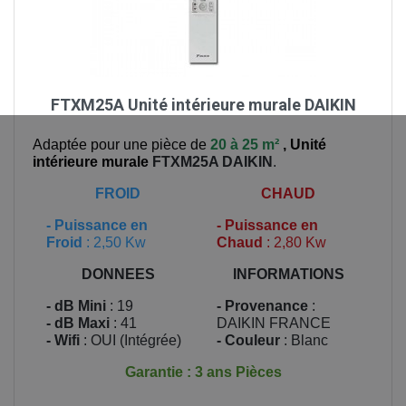
FTXM25A Unité intérieure murale DAIKIN
Adaptée pour une pièce de
20 à 25 m²
,
Unité
intérieure murale
FTXM25A
DAIKIN
.
FROID
CHAUD
-
Puissance en
-
Puissance en
Froid
: 2,50 Kw
Chaud
: 2,80 Kw
DONNEES
INFORMATIONS
- dB Mini
: 19
- Provenance
:
- dB Maxi
: 41
DAIKIN FRANCE
- Wifi
: OUI (Intégrée)
- Couleur
: Blanc
Garantie : 3 ans Pièces