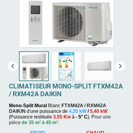


CLIMATISEUR MONO-SPLIT FTXM42A
/ RXM42A DAIKIN
Mono-Split Mural
Blanc
FTXM42A / RXM42A
DAIKIN
d'une puissance de
4,20 kW
/
5,40 kW
(
Puissance restituée
3,55 Kw
à
- 5° C
). P
our une
pièce
de 35 m² à 45 m²
.
FROID
CHAUD