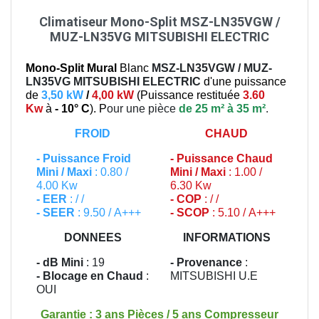
Climatiseur Mono-Split MSZ-LN35VGW /
MUZ-LN35VG MITSUBISHI ELECTRIC
Mono-Split Mural
Blanc
MSZ-LN35VGW / MUZ-
LN35VG
MITSUBISHI ELECTRIC
d'une puissance
de
3,50 kW
/
4,00 kW
(
Puissance restituée
3.60
Kw
à
- 10° C
). P
our une pièce
de 25 m² à 35 m²
.
FROID
CHAUD
-
Puissance Froid
-
Puissance Chaud
Mini / Maxi
: 0.80 /
Mini / Maxi
: 1.00 /
4.00 Kw
6.30 Kw
- EER
: / /
- COP
: / /
- SEER
: 9.50 / A+++
- SCOP
: 5.10 / A+++
DONNEES
INFORMATIONS
- dB Mini
: 19
- Provenance
:
- Blocage en Chaud
:
MITSUBISHI U.E
OUI
Garantie : 3 ans Pièces / 5 ans Compresseur