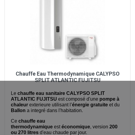
Chauffe Eau Thermodynamique CALYPSO
SPLIT ATLANTIC FUJITSU
Le
chauffe eau sanitaire CALYPSO SPLIT
ATLANTIC FUJITSU
est composé d'une
pompe à
chaleur
exterieure utilisant l’
énergie gratuite
et du
Ballon
a integré dans l'habitation.
Ce
chauffe eau
thermodynamique
est
économique
, version
200
ou
270 litres
d'eau chaude par jour.