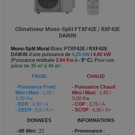
Climatiseur Mono-Split FTXF42E / RXF42E
DAIKIN
Mono-Split Mural
Blanc
FTXF42E / RXF42E
DAIKIN
d'une puissance de
4,20 kW
/
4,60 kW
(
Puissance restituée
2,94 Kw
à
- 5° C
). P
our une
pièce
de 35 m² à 45 m²
.
FROID
CHAUD
-
Puissance Froid
-
Puissance Chaud
Mini / Maxi
: 1,40 /
Mini / Maxi
: 1,40 /
4,30 Kw
5,00 Kw
- EER
: 3,30 / A
- COP
: 3,70 / A
- SEER
: 6,5 / A++
- SCOP
: 4,30 / A+
DONNEES
INFORMATIONS
- dB Mini
: 22
- Provenance
: