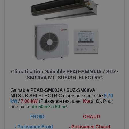
Climatisation Gainable PEAD-SM60JA / SUZ-
SM60VA MITSUBISHI ELECTRIC
Gainable
PEAD-SM60JA / SUZ-SM60VA
MITSUBISHI ELECTRIC
d'une puissance de
5,70
kW
/
7,00 kW
(
Puissance restituée
Kw
à
C
). P
our
une pièce
de 50 m² à 60 m²
.
FROID
CHAUD
-
Puissance Froid
-
Puissance Chaud