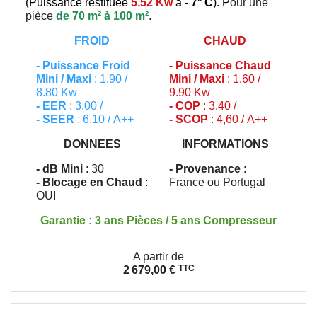
(
Puissance restituée
5.52 Kw
à
- 7° C
). P
our une
pièce
de 70 m² à 100 m²
.
FROID
CHAUD
-
Puissance Froid
-
Puissance Chaud
Mini / Maxi
: 1.90 /
Mini / Maxi
: 1.60 /
8.80 Kw
9.90 Kw
- EER
: 3.00 /
- COP
: 3.40 /
- SEER
: 6.10 / A++
- SCOP
: 4,60 / A++
DONNEES
INFORMATIONS
- dB Mini
: 30
- Provenance
:
- Blocage en Chaud
:
France ou Portugal
OUI
Garantie : 3 ans Pièces / 5 ans Compresseur
Prix
A partir de
TTC
2 679,00 €