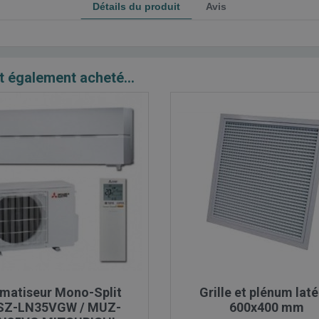
Détails du produit
Avis
t également acheté...

Aperçu rapide

Aperçu rapide
imatiseur Mono-Split
Grille et plénum laté
Z-LN35VGW / MUZ-
600x400 mm