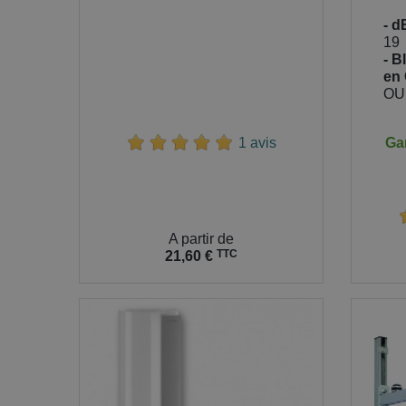
- d
19
- B
en
OU
Gar
1 avis
Prix
Prix
A partir de
TTC
21,60 €