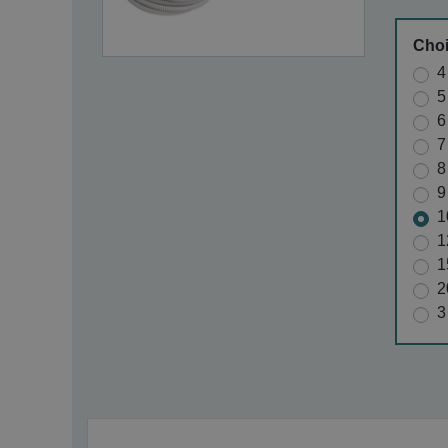
Choi
4
5
6
7
8
9
1
1
1
2
3