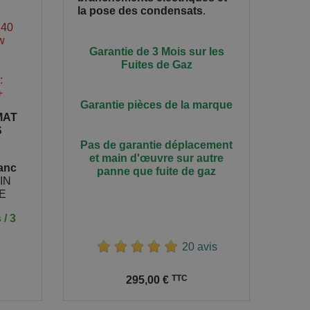
la pose des condensats
.
,40
w
Garantie de 3 Mois sur les
Fuites de Gaz
:
+
Garantie pièces de la marque
MAT
S
Pas de garantie déplacement
et main
d'œuvre
sur autre
anc
panne que fuite de gaz
KIN
E
 / 3
20 avis
Prix
TTC
295,00 €