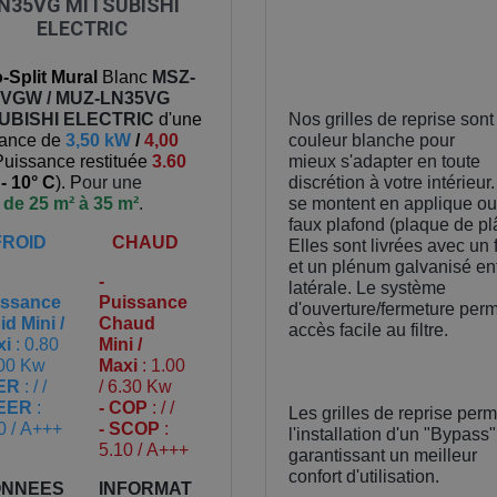
N35VG MITSUBISHI
ELECTRIC
Split Mural
Blanc
MSZ-
VGW / MUZ-LN35VG
UBISHI ELECTRIC
d'une
Nos grilles de reprise sont
sance de
3,50 kW
/
4,00
couleur blanche pour
Puissance restituée
3.60
mieux s'adapter en toute
à
- 10° C
). P
our une
discrétion à votre intérieur.
e
de 25 m² à 35 m²
.
se montent en applique ou
faux plafond (plaque de plâ
FROID
CHAUD
Elles sont livrées avec un f
et un plénum galvanisé en
-
latérale. Le système
issance
Puissance
d'ouverture/fermeture per
id Mini /
Chaud
accès facile au filtre.
xi
: 0.80
Mini /
.00 Kw
Maxi
: 1.00
EER
: / /
/ 6.30 Kw
SEER
:
- COP
: / /
Les grilles de reprise perm
0 / A+++
- SCOP
:
l'installation d'un "Bypass
5.10 / A+++
garantissant un meilleur
confort
d'utilisation.
NNEES
INFORMAT