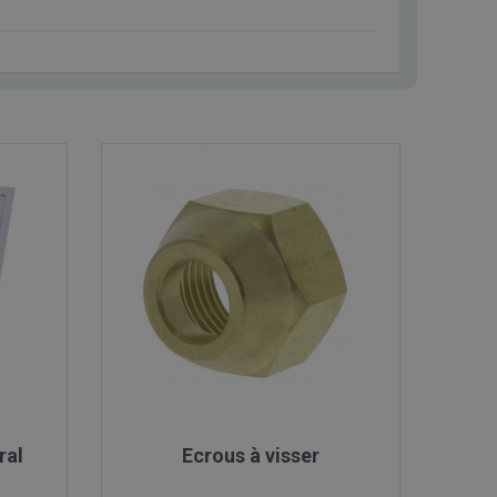

Aperçu rapide
ral
Ecrous à visser