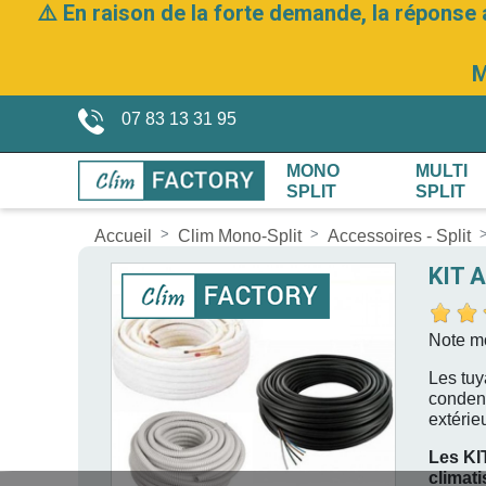
⚠️ En raison de la forte demande, la réponse 
M
07 83 13 31 95
MONO
MULTI
SPLIT
SPLIT
Accueil
Clim Mono-Split
Accessoires - Split
KIT 
Note m
Les tuy
condens
extérie
Les KIT
climati