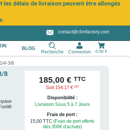
 les délais de livraison peuvent être allongés
e.
contact@climfactory.com
ION
BLOG
0,00 €
Recherche
Connexion
 1/4-3/8
3/8
TTC
185,00 €
HT
Soit 154.17 €
Disponibilité :
Tuyaux
Livraison Sous 5 à 7 Jours
'unité
Frais de port :
15,00 TTC
(Frais de port offerts
dés 300€ d'achats)