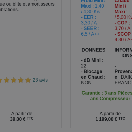
Froid Mini /
Chaud
ue ou élite et amortisseurs
Maxi
: 1,40
Mini /
ibrations.
/ 4,30 Kw
Maxi
: 1
- EER
:
/ 5,00 K
3,30 / A
- COP
:
- SEER
:
3,70 / A
6,5 / A++
- SCOP
4,30 / A
DONNEES
INFOR
ION
- dB Mini
:
22
-
- Blocage
Proven
en Chaud
:
e
: DAI
23 avis
NON
FRANC
Garantie : 3 ans Pièces
ans Compresseur
Prix
A partir de
A partir de
TTC
TTC
39,00 €
1 199,00 €