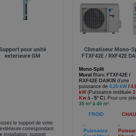

Aperçu rapide

Aperçu rapide
Support pour unité
Climatiseur Mono-Sp
exterieure GM
FTXF42E / RXF42E DA
Mono-Split
Mural
Blanc
FTXF42E /
RXF42E
DAIKIN
d'une
puissance de
4,20 kW
/
4,
kW
(
Puissance restituée
2
Kw
à
- 5° C
). P
our une pi
35 m² à 45 m²
.
FROID
CHA
issez le support de votre
-
-
 extérieure correspondant
Puissance
Puissa
e installation: support