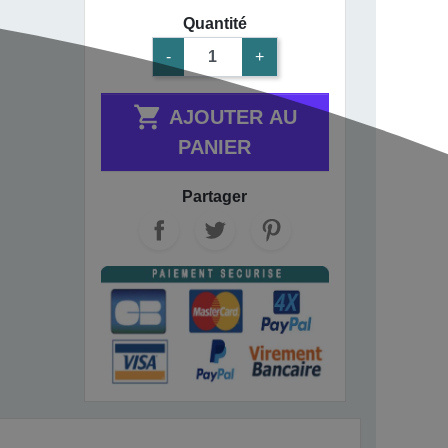
Quantité
-
+

AJOUTER AU
PANIER
Partager