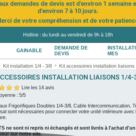
aux demandes de devis est d'environ 1 semaine et
d'environ 7 à 10 jours.
erci de votre compréhension et de votre patienc
Hotline : du lundi au vendredi de 9h à 18h
DEMANDE DE
INSTALLAT
GAINABLE
DEVIS
MES
Kit installation 1/4 - 3/8
Kit accessoires installation liaisons
ACCESSOIRES INSTALLATION LIAISONS 1/4-
Lire les 14 avis
oyenne :
5
/5
aux Frigorifiques Doubles 1/4-3/8, Cable Intercommunication, 
at sont nécessaires pour connecter votre unité intérieure avec l
ure.
S ne sont ni repris ni échangés et sont livrés à l'achat d'un
seur sur notre site.