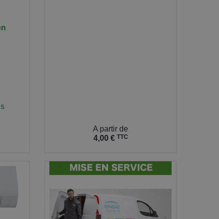
en
is
Prix
A partir de
TTC
4,00 €