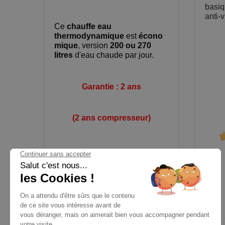
basiq
anti-v
Ce
chauffe eau
thermodynamique
est
écono
mique
, version
200
ou
270
litres
d'eau chaude par jour.
Garantie : 2 ans
(2 ans compresseur)
1 avis
Prix
Prix
TTC
2 190,00 €