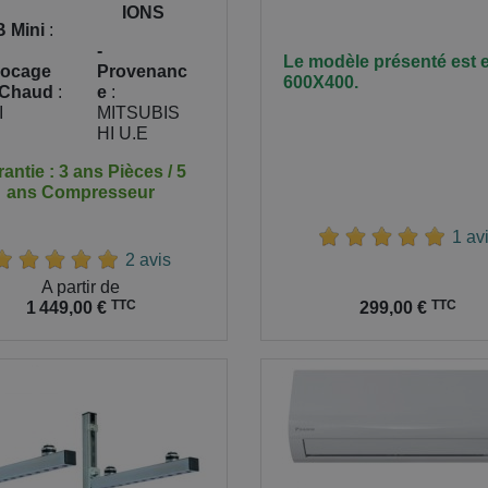
IONS
B Mini
:
-
Le modèle présenté est 
locage
Provenanc
600X400.
 Chaud
:
e
:
I
MITSUBIS
HI U.E
antie : 3 ans Pièces / 5
ans Compresseur
1 av
2 avis
A partir de
Prix
TTC
TTC
1 449,00 €
299,00 €