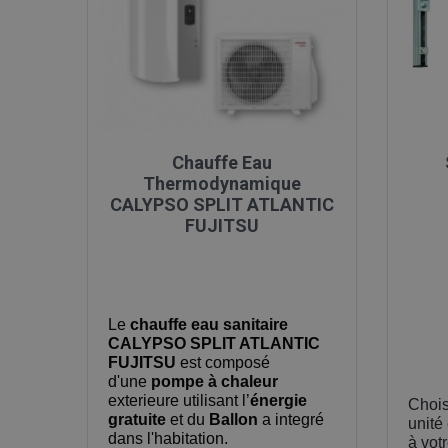

Aperçu rapide
Chauffe Eau
Thermodynamique
CALYPSO SPLIT ATLANTIC
FUJITSU
Le
chauffe eau sanitaire
CALYPSO SPLIT ATLANTIC
FUJITSU
est composé
d'une
pompe à chaleur
exterieure utilisant l’
énergie
Chois
gratuite
et du
Ballon
a integré
unité
dans l'habitation.
à votr