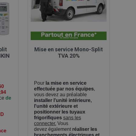

Aperçu rapide
lit
Mise en service Mono-Split
IKIN
TVA 20%
Pour
la mise en service
60
effectuée par nos équipes
,
,94
vous devez au préalable
èce
de
installer l'unité intérieure,
l'unité extérieure et
positionner les tuyaux
UD
frigorifiques
sans les
connecter.
Vous
devez également
réaliser les
nce
branchements électriques et