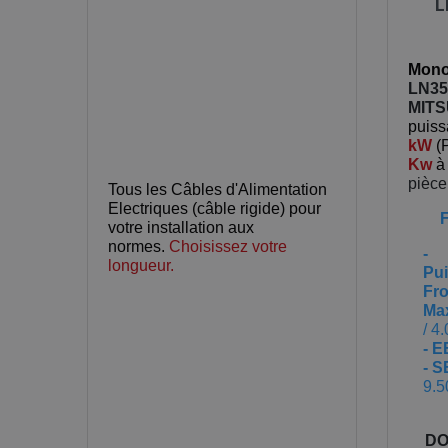
L
Mono-
LN35
MITS
puis
kW
(
Kw
pièc
Tous les Câbles d'Alimentation
Electriques (câble rigide) pour
votre installation aux
normes.
Choisissez votre
-
longueur.
Pu
Fro
Ma
/ 4
- 
- 
9.5
DO