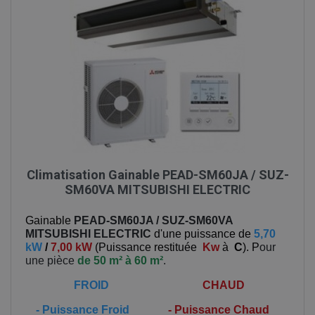
Climatisation Gainable PEAD-SM60JA / SUZ-
SM60VA MITSUBISHI ELECTRIC
Gainable
PEAD-SM60JA / SUZ-SM60VA
MITSUBISHI ELECTRIC
d'une puissance de
5,70
kW
/
7,00 kW
(
Puissance restituée
Kw
à
C
). P
our
une pièce
de 50 m² à 60 m²
.
FROID
CHAUD
-
Puissance Froid
-
Puissance Chaud