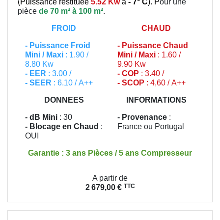
(
Puissance restituée
5.52 Kw
à
- 7° C
). P
our une
pièce
de 70 m² à 100 m²
.
FROID
CHAUD
-
Puissance Froid
-
Puissance Chaud
Mini / Maxi
: 1.90 /
Mini / Maxi
: 1.60 /
8.80 Kw
9.90 Kw
- EER
: 3.00 /
- COP
: 3.40 /
- SEER
: 6.10 / A++
- SCOP
: 4,60 / A++
DONNEES
INFORMATIONS
- dB Mini
: 30
- Provenance
:
- Blocage en Chaud
:
France ou Portugal
OUI
Garantie : 3 ans Pièces / 5 ans Compresseur
Prix
A partir de
TTC
2 679,00 €