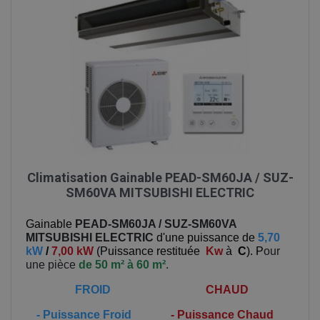
Climatisation Gainable PEAD-SM60JA / SUZ-
SM60VA MITSUBISHI ELECTRIC
Gainable
PEAD-SM60JA / SUZ-SM60VA
MITSUBISHI ELECTRIC
d'une puissance de
5,70
kW
/
7,00 kW
(
Puissance restituée
Kw
à
C
). P
our
une pièce
de 50 m² à 60 m²
.
FROID
CHAUD
-
Puissance Froid
-
Puissance Chaud