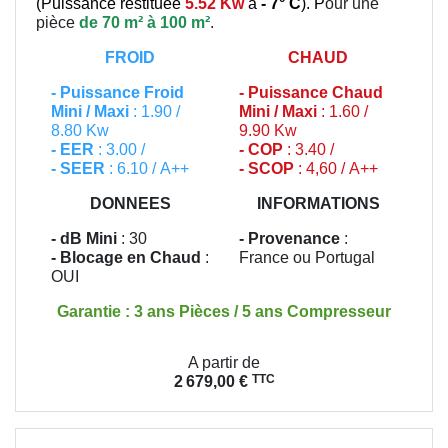
(
Puissance restituée
5.52 Kw
à
- 7° C
). P
our une
pièce
de 70 m² à 100 m²
.
FROID
CHAUD
-
Puissance Froid
-
Puissance Chaud
Mini / Maxi
: 1.90 /
Mini / Maxi
: 1.60 /
8.80 Kw
9.90 Kw
- EER
: 3.00 /
- COP
: 3.40 /
- SEER
: 6.10 / A++
- SCOP
: 4,60 / A++
DONNEES
INFORMATIONS
- dB Mini
: 30
- Provenance
:
- Blocage en Chaud
:
France ou Portugal
OUI
Garantie : 3 ans Pièces / 5 ans Compresseur
Prix
A partir de
TTC
2 679,00 €