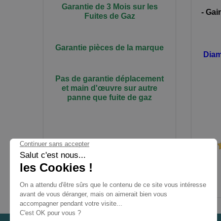
Garantie de 3 Mois sur les
- Gai
Fuites de Gaz
Garantie pièces de la marque
Diam
Pas de garantie déplacement
et main
d'œuvre
sur autre
panne que fuite de gaz
20 avis
Prix
Prix
TTC
295,00 €