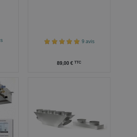
is
9 avis
Prix
TTC
89,00 €