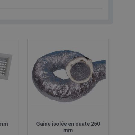

Aperçu rapide
0 mm
Gaine isolée en ouate 250
mm