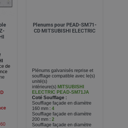

Aperçu rapide
ble
Plenums pour PEAD-SM71-
Z-
CD MITSUBISHI ELECTRIC
HI
/
HI
ce de
Plénums galvanisés reprise et
ance
soufflage compatible avec le(s)
une
unité(s)
intérieure(s)
MITSUBISHI
ELECTRIC
PEAD-SM71JA
UD
Coté Soufflage :
Soufflage façade en diamètre
nce
160 mm :
4
Soufflage façade en diamètre
200 mm :
2
,60
Soufflage façade en diamètre