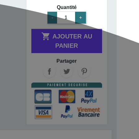
Quantité
-
+

AJOUTER AU
PANIER
Partager