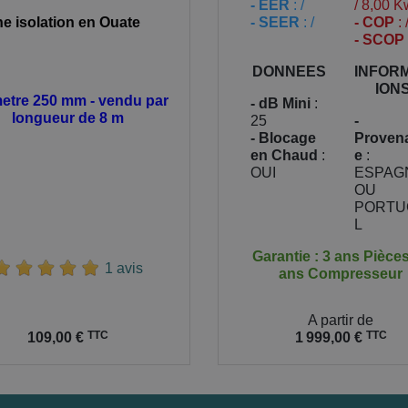
- EER
: /
/ 8,00 K
- SEER
: /
- COP
: 
ne isolation en Ouate
- SCOP
DONNEES
INFOR
ION
etre 250 mm - vendu par
- dB Mini
:
longueur de 8 m
25
-
- Blocage
Proven
en Chaud
:
e
:
OUI
ESPAG
OU
PORTU
L
Garantie : 3 ans Pièces
1 avis
ans Compresseur
Prix
A partir de
TTC
TTC
109,00 €
1 999,00 €