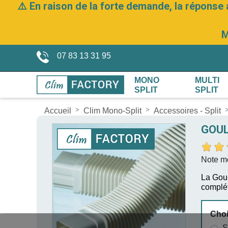
⚠️ En raison de la forte demande, la réponse 
M
07 83 13 31 95
MONO
MULTI
SPLIT
SPLIT
Accueil
Clim Mono-Split
Accessoires - Split
GOUL
Note m
La Goul
complét
Choi
S