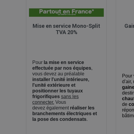

Aperçu rapide
Mise en service Mono-Split
Gai
TVA 20%
Pour
la mise en service
effectuée par nos équipes
,
vous devez au préalable
Pour 
installer l'unité intérieure,
d'air
l'unité extérieure et
gaine
positionner les tuyaux
desti
frigorifiques
sans les
chau
connecter.
Vous
de
co
devez également
réaliser les
répon
branchements électriques et
bâtim
la pose des condensats
.