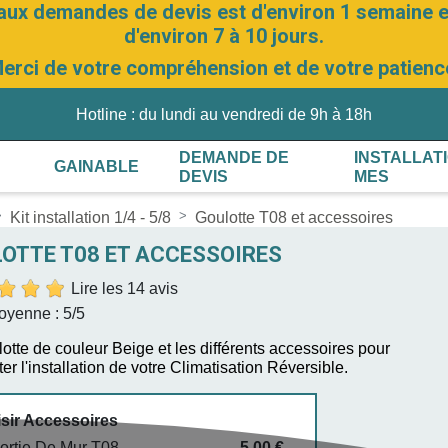
aux demandes de devis est d'environ 1 semaine et
d'environ 7 à 10 jours.
erci de votre compréhension et de votre patienc
Hotline : du lundi au vendredi de 9h à 18h
DEMANDE DE
INSTALLAT
GAINABLE
DEVIS
MES
Kit installation 1/4 - 5/8
Goulotte T08 et accessoires
OTTE T08 ET ACCESSOIRES
Lire les 14 avis
oyenne :
5
/5
otte de couleur Beige et les différents accessoires pour
er l'installation de votre Climatisation Réversible.
sir Accessoires
ortie De Mur T08
5,00 €