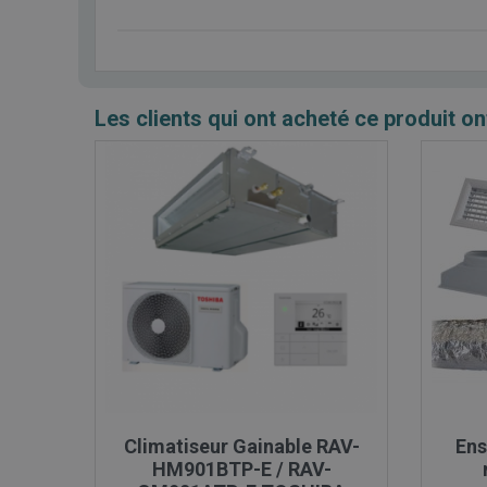
Les clients qui ont acheté ce produit on

Aperçu rapide
Climatiseur Gainable RAV-
Ens
HM901BTP-E / RAV-