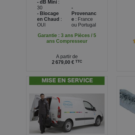
- dB Mini
:
30
-
- Blocage
Provenanc
en Chaud
:
e
: France
OUI
ou Portugal
Garantie : 3 ans Pièces / 5
ans Compresseur
Prix
A partir de
Prix
TTC
2 679,00 €