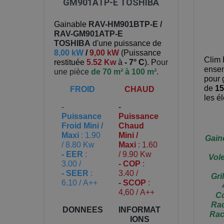
GM901ATP-E TOSHIBA
Gainable
RAV-HM901BTP-E /
RAV-GM901ATP-E
TOSHIBA
d'une puissance de
8,00 kW
/
9,00 kW
(
Puissance
Clim 
restituée
5.52 Kw
à
- 7° C
). P
our
ensem
une pièce
de 70 m² à 100 m²
.
pour 
de
15
FROID
CHAUD
les é
-
-
Puissance
Puissance
Froid Mini /
Chaud
Maxi
: 1.90
Mini /
Gain
/ 8.80 Kw
Maxi
: 1.60
- EER
:
/ 9.90 Kw
Vole
3.00 /
- COP
:
- SEER
:
3.40 /
Gri
6.10 / A++
- SCOP
:
4,60 / A++
Co
Rac
DONNEES
INFORMAT
Rac
IONS