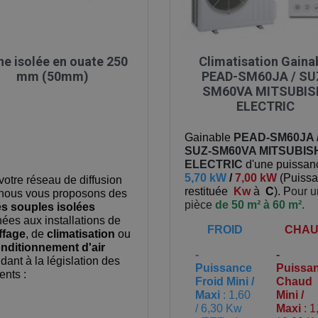

Aperçu rapide

Aperçu rapide
ne isolée en ouate 250
Climatisation Gaina
mm (50mm)
PEAD-SM60JA / SU
SM60VA MITSUBIS
ELECTRIC
Gainable
PEAD-SM60JA 
SUZ-SM60VA
MITSUBIS
ELECTRIC
d'une puissan
5,70 kW
/
7,00 kW
(
Puiss
votre réseau de diffusion
restituée
Kw
à
C
). P
our 
, nous vous proposons des
pièce
de 50 m² à 60 m²
.
s souples isolées
nées aux installations de
FROID
CHA
ffage
, de
climatisation
ou
nditionnement d'air
-
-
dant à la législation des
Puissance
Puissa
ents :
Froid Mini /
Chaud
Maxi
: 1,60
Mini /
/ 6,30 Kw
Maxi
: 1