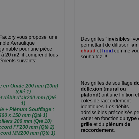
Factory vous propose une
Des grilles "
invisibles
" vo
ble Aeraulique
permettant de diffuser l'
air
gainable pour une piéce
chaud
et
froid
comme vou
 à 20 m2
, il comprend tous
souhaitez !!!
léments suivants:
Nos grilles de soufflage
d
e en Ouate 200 mm (10m)
déflexion
(
mural ou
(Qté 1)
plafond
) ont une finition e
t débit d'air200 mm (Qté
cotes de raccordement
1)
identiques. Les débits
lle + Plénum Soufflage :
admissibles préconisés p
400 x 150 mm (Qté 1)
varier en fonction du
type 
lliers 200 mm (Qté 10)
grille
et du
plénum de
cord FF200 mm (Qté 2)
raccordement
.
cord MM200 mm (Qté 1)