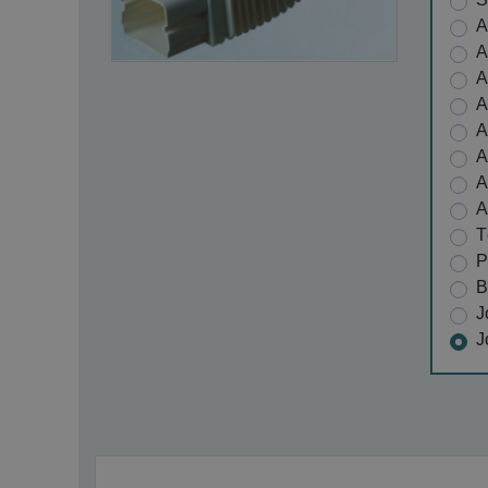
A
A
A
A
A
A
A
A
T
P
B
J
J