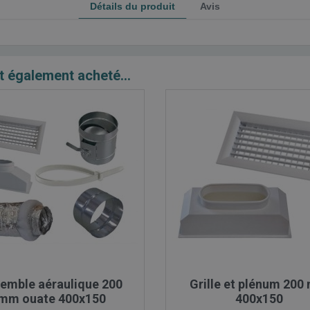
Détails du produit
Avis
t également acheté...

Aperçu rapide

Aperçu rapide
emble aéraulique 200
Grille et plénum 20
mm ouate 400x150
400x150