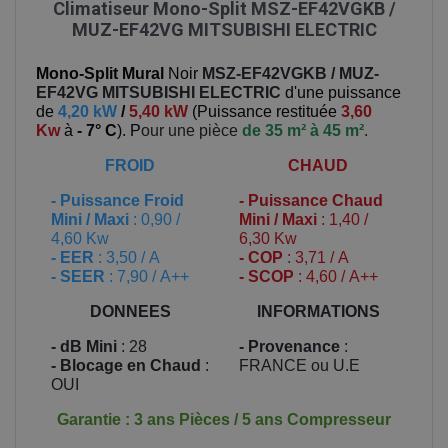
Climatiseur Mono-Split MSZ-EF42VGKB /
MUZ-EF42VG MITSUBISHI ELECTRIC
Mono-Split Mural
Noir
MSZ-EF42VGKB / MUZ-
EF42VG
MITSUBISHI ELECTRIC
d'une puissance
de
4,20 kW
/
5,40 kW
(
Puissance restituée
3,60
Kw
à
- 7° C
). P
our une pièce
de 35 m² à 45 m²
.
FROID
CHAUD
-
Puissance Froid
-
Puissance Chaud
Mini / Maxi
: 0,90 /
Mini / Maxi
: 1,40 /
4,60 Kw
6,30 Kw
- EER
: 3,50 / A
- COP
: 3,71 / A
- SEER
: 7,90 / A++
- SCOP
: 4,60 / A++
DONNEES
INFORMATIONS
- dB Mini
: 28
- Provenance
:
- Blocage en Chaud
:
FRANCE ou U.E
OUI
Garantie : 3 ans Pièces / 5 ans Compresseur