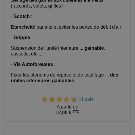
Serrage des gaines aux differents éléments
(raccords, volets, grilles)
-
Scotch
:
Etancheité
parfaite et éviter les pertes de débit d'air
-
Gripple
:
Suspension de l'unité interieure ...
gainable
,
cassette, etc ...
-
Vis Autoforeuses
:
Fixer les plenums de reprise et de soufflage ...
des
unites interieures gainables
11 avis
Prix
A partir de
TTC
12,00 €