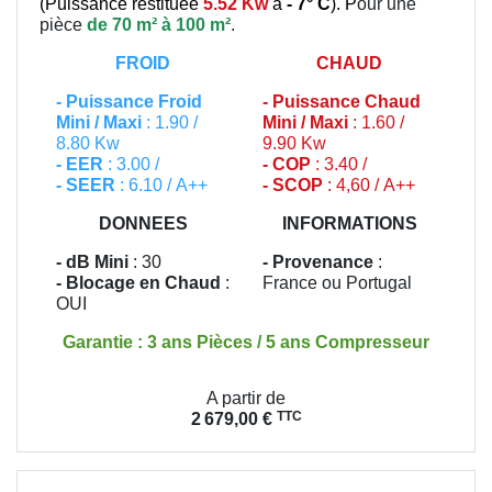
(
Puissance restituée
5.52 Kw
à
- 7° C
). P
our une
pièce
de 70 m² à 100 m²
.
FROID
CHAUD
-
Puissance Froid
-
Puissance Chaud
Mini / Maxi
: 1.90 /
Mini / Maxi
: 1.60 /
8.80 Kw
9.90 Kw
- EER
: 3.00 /
- COP
: 3.40 /
- SEER
: 6.10 / A++
- SCOP
: 4,60 / A++
DONNEES
INFORMATIONS
- dB Mini
: 30
- Provenance
:
- Blocage en Chaud
:
France ou Portugal
OUI
Garantie : 3 ans Pièces / 5 ans Compresseur
Prix
A partir de
TTC
2 679,00 €