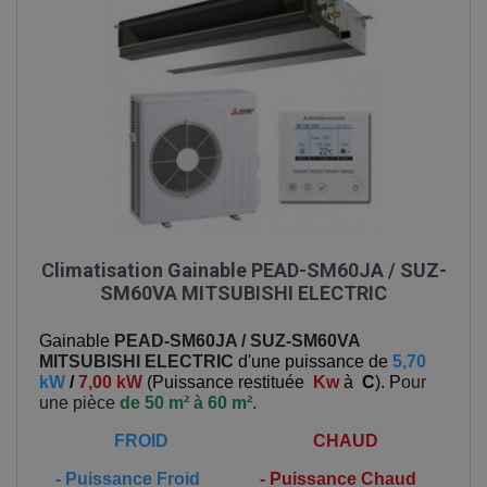
Climatisation Gainable PEAD-SM60JA / SUZ-
SM60VA MITSUBISHI ELECTRIC
Gainable
PEAD-SM60JA / SUZ-SM60VA
MITSUBISHI ELECTRIC
d'une puissance de
5,70
kW
/
7,00 kW
(
Puissance restituée
Kw
à
C
). P
our
une pièce
de 50 m² à 60 m²
.
FROID
CHAUD
-
Puissance Froid
-
Puissance Chaud